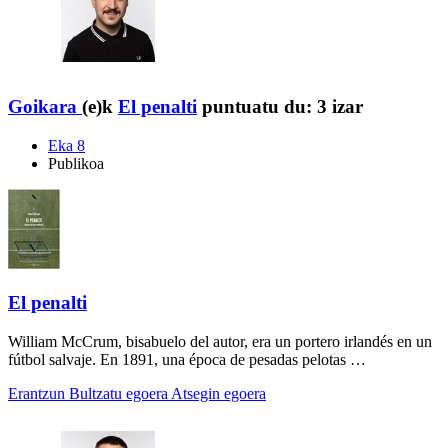
Goikara
(e)k
El penalti
puntuatu du:
3 izar
Eka 8
Publikoa
El penalti
William McCrum, bisabuelo del autor, era un portero irlandés en un
fútbol salvaje. En 1891, una época de pesadas pelotas …
Erantzun
Bultzatu egoera
Atsegin egoera