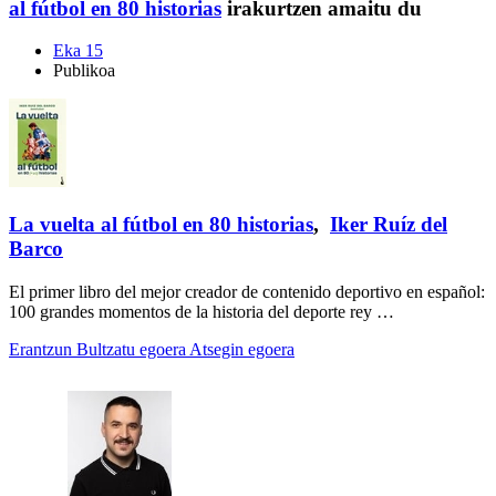
al fútbol en 80 historias
irakurtzen amaitu du
Eka 15
Publikoa
La vuelta al fútbol en 80 historias
,
Iker Ruíz del
Barco
El primer libro del mejor creador de contenido deportivo en español:
100 grandes momentos de la historia del deporte rey …
Erantzun
Bultzatu egoera
Atsegin egoera