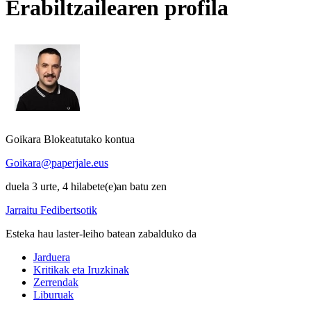
Erabiltzailearen profila
Goikara
Blokeatutako kontua
Goikara@paperjale.eus
duela 3 urte, 4 hilabete(e)an batu zen
Jarraitu Fedibertsotik
Esteka hau laster-leiho batean zabalduko da
Jarduera
Kritikak eta Iruzkinak
Zerrendak
Liburuak