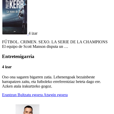
4 izar
FÚTBOL. CRIMEN. SEXO. LA SERIE DE LA CHAMPIONS
El equipo de Scott Manson disputa un …
Entretenigarria
4 izar
Oso ona sagaren bigarren zatia. Lehenengoak bezainbeste
harrapatzen zaitu, eta futboleko erreferentziaz beteta dago ere.
Azken atala irakurtzeko gogoz.
Erantzun
Bultzatu egoera
Atsegin egoera