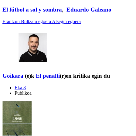
El fútbol a sol y sombra
,
Eduardo Galeano
Erantzun
Bultzatu egoera
Atsegin egoera
Goikara
(e)k
El penalti
(r)en kritika egin du
Eka 8
Publikoa