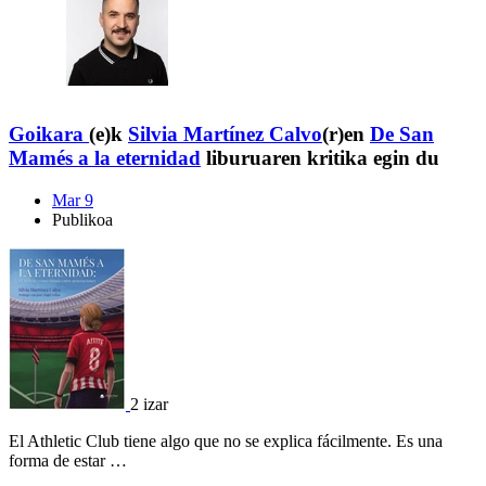
Goikara
(e)k
Silvia Martínez Calvo
(r)en
De San
Mamés a la eternidad
liburuaren kritika egin du
Mar 9
Publikoa
2 izar
El Athletic Club tiene algo que no se explica fácilmente. Es una
forma de estar …