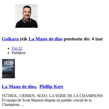
Goikara
(e)k
La Mano de dios
puntuatu du:
4 izar
Uzt 22
Publikoa
La Mano de dios
,
Phillip Kerr
FÚTBOL. CRIMEN. SEXO. LA SERIE DE LA CHAMPIONS
El equipo de Scott Manson disputa un partido crucial de la
Champions …