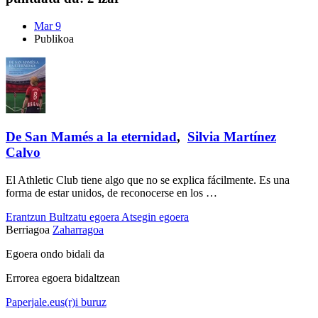
Mar 9
Publikoa
De San Mamés a la eternidad
,
Silvia Martínez
Calvo
El Athletic Club tiene algo que no se explica fácilmente. Es una
forma de estar unidos, de reconocerse en los …
Erantzun
Bultzatu egoera
Atsegin egoera
Berriagoa
Zaharragoa
Egoera ondo bidali da
Errorea egoera bidaltzean
Paperjale.eus(r)i buruz