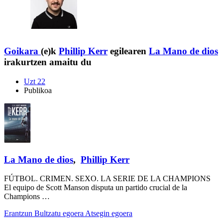
Goikara
(e)k
Phillip Kerr
egilearen
La Mano de dios
irakurtzen amaitu du
Uzt 22
Publikoa
La Mano de dios
,
Phillip Kerr
FÚTBOL. CRIMEN. SEXO. LA SERIE DE LA CHAMPIONS
El equipo de Scott Manson disputa un partido crucial de la
Champions …
Erantzun
Bultzatu egoera
Atsegin egoera