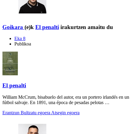
Goikara
(e)k
El penalti
irakurtzen amaitu du
Eka 8
Publikoa
El penalti
William McCrum, bisabuelo del autor, era un portero irlandés en un
fútbol salvaje. En 1891, una época de pesadas pelotas …
Erantzun
Bultzatu egoera
Atsegin egoera