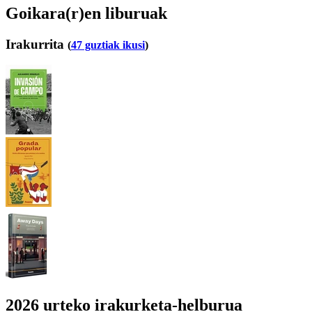
Goikara(r)en liburuak
Irakurrita
(
47 guztiak ikusi
)
2026 urteko irakurketa-helburua