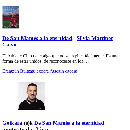
De San Mamés a la eternidad
,
Silvia Martínez
Calvo
El Athletic Club tiene algo que no se explica fácilmente. Es una
forma de estar unidos, de reconocerse en los …
Erantzun
Bultzatu egoera
Atsegin egoera
Goikara
(e)k
De San Mamés a la eternidad
puntuatu du:
2 izar