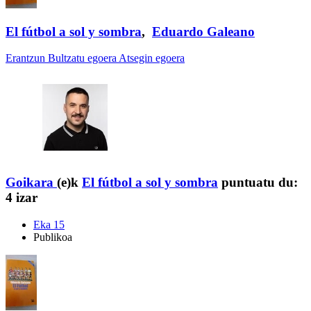
El fútbol a sol y sombra
,
Eduardo Galeano
Erantzun
Bultzatu egoera
Atsegin egoera
Goikara
(e)k
El fútbol a sol y sombra
puntuatu du:
4 izar
Eka 15
Publikoa