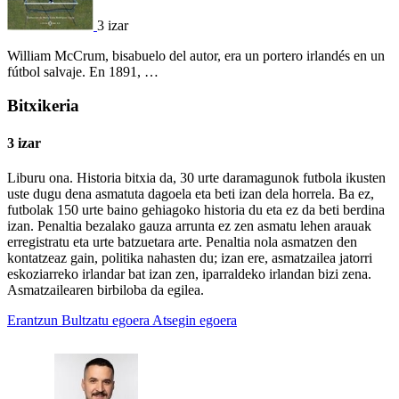
3 izar
William McCrum, bisabuelo del autor, era un portero irlandés en un
fútbol salvaje. En 1891, …
Bitxikeria
3 izar
Liburu ona. Historia bitxia da, 30 urte daramagunok futbola ikusten
uste dugu dena asmatuta dagoela eta beti izan dela horrela. Ba ez,
futbolak 150 urte baino gehiagoko historia du eta ez da beti berdina
izan. Penaltia bezalako gauza arrunta ez zen asmatu lehen arauak
erregistratu eta urte batzuetara arte. Penaltia nola asmatzen den
kontatzeaz gain, politika nahasten du; izan ere, asmatzailea jatorri
eskoziarreko irlandar bat izan zen, iparraldeko irlandan bizi zena.
Asmatzailearen birbiloba da egilea.
Erantzun
Bultzatu egoera
Atsegin egoera