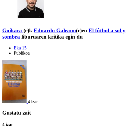
Goikara
(e)k
Eduardo Galeano
(r)en
El fútbol a sol y
sombra
liburuaren kritika egin du
Eka 15
Publikoa
4 izar
Gustatu zait
4 izar