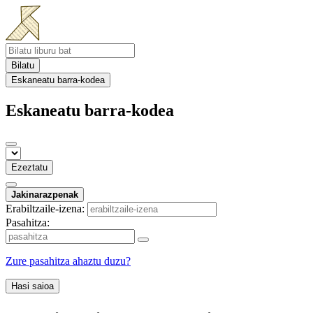
Bilatu
Eskaneatu barra-kodea
Eskaneatu barra-kodea
Ezeztatu
Jakinarazpenak
Erabiltzaile-izena:
Pasahitza:
Zure pasahitza ahaztu duzu?
Hasi saioa