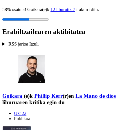
58% osatuta! Goikara(e)k
12 liburutik 7
irakurri ditu.
Erabiltzailearen aktibitatea
RSS jarioa
Itzuli
Goikara
(e)k
Phillip Kerr
(r)en
La Mano de dios
liburuaren kritika egin du
Uzt 22
Publikoa