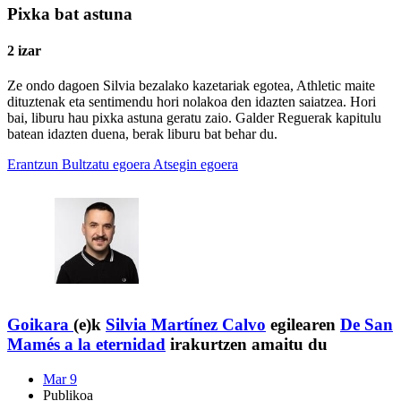
Pixka bat astuna
2 izar
Ze ondo dagoen Silvia bezalako kazetariak egotea, Athletic maite
dituztenak eta sentimendu hori nolakoa den idazten saiatzea. Hori
bai, liburu hau pixka astuna geratu zaio. Galder Reguerak kapitulu
batean idazten duena, berak liburu bat behar du.
Erantzun
Bultzatu egoera
Atsegin egoera
Goikara
(e)k
Silvia Martínez Calvo
egilearen
De San
Mamés a la eternidad
irakurtzen amaitu du
Mar 9
Publikoa