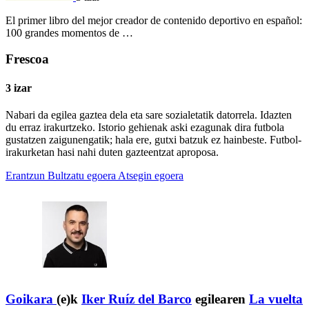
El primer libro del mejor creador de contenido deportivo en español:
100 grandes momentos de …
Frescoa
3 izar
Nabari da egilea gaztea dela eta sare sozialetatik datorrela. Idazten
du erraz irakurtzeko. Istorio gehienak aski ezagunak dira futbola
gustatzen zaigunengatik; hala ere, gutxi batzuk ez hainbeste. Futbol-
irakurketan hasi nahi duten gazteentzat aproposa.
Erantzun
Bultzatu egoera
Atsegin egoera
Goikara
(e)k
Iker Ruíz del Barco
egilearen
La vuelta