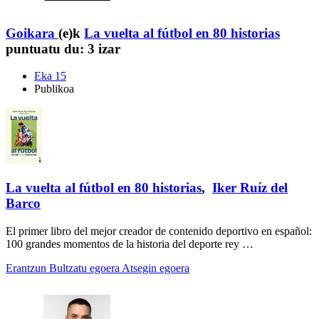
Goikara
(e)k
La vuelta al fútbol en 80 historias
puntuatu du:
3 izar
Eka 15
Publikoa
La vuelta al fútbol en 80 historias
,
Iker Ruíz del
Barco
El primer libro del mejor creador de contenido deportivo en español:
100 grandes momentos de la historia del deporte rey …
Erantzun
Bultzatu egoera
Atsegin egoera