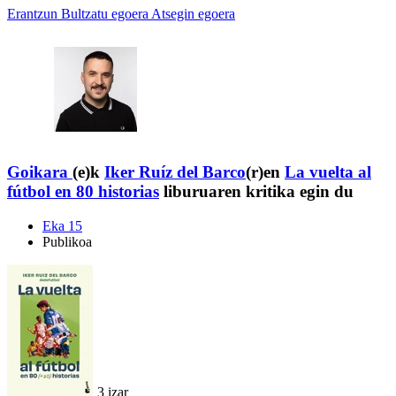
Erantzun
Bultzatu egoera
Atsegin egoera
Goikara
(e)k
Iker Ruíz del Barco
(r)en
La vuelta al
fútbol en 80 historias
liburuaren kritika egin du
Eka 15
Publikoa
3 izar