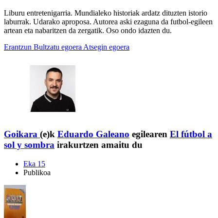
Liburu entretenigarria. Mundialeko historiak ardatz dituzten istorio
laburrak. Udarako aproposa. Autorea aski ezaguna da futbol-egileen
artean eta nabaritzen da zergatik. Oso ondo idazten du.
Erantzun
Bultzatu egoera
Atsegin egoera
Goikara
(e)k
Eduardo Galeano
egilearen
El fútbol a
sol y sombra
irakurtzen amaitu du
Eka 15
Publikoa