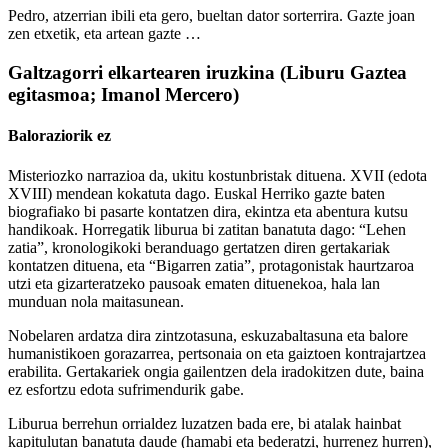
Pedro, atzerrian ibili eta gero, bueltan dator sorterrira. Gazte joan
zen etxetik, eta artean gazte …
Galtzagorri elkartearen iruzkina (Liburu Gaztea
egitasmoa; Imanol Mercero)
Baloraziorik ez
Misteriozko narrazioa da, ukitu kostunbristak dituena. XVII (edota
XVIII) mendean kokatuta dago. Euskal Herriko gazte baten
biografiako bi pasarte kontatzen dira, ekintza eta abentura kutsu
handikoak. Horregatik liburua bi zatitan banatuta dago: “Lehen
zatia”, kronologikoki beranduago gertatzen diren gertakariak
kontatzen dituena, eta “Bigarren zatia”, protagonistak haurtzaroa
utzi eta gizarteratzeko pausoak ematen dituenekoa, hala lan
munduan nola maitasunean.
Nobelaren ardatza dira zintzotasuna, eskuzabaltasuna eta balore
humanistikoen gorazarrea, pertsonaia on eta gaiztoen kontrajartzea
erabilita. Gertakariek ongia gailentzen dela iradokitzen dute, baina
ez esfortzu edota sufrimendurik gabe.
Liburua berrehun orrialdez luzatzen bada ere, bi atalak hainbat
kapitulutan banatuta daude (hamabi eta bederatzi, hurrenez hurren),