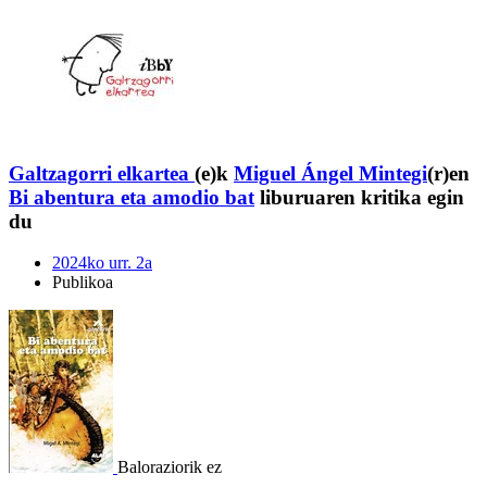
Galtzagorri elkartea
(e)k
Miguel Ángel Mintegi
(r)en
Bi abentura eta amodio bat
liburuaren kritika egin
du
2024ko urr. 2a
Publikoa
Baloraziorik ez