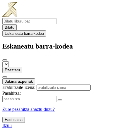
Bilatu
Eskaneatu barra-kodea
Eskaneatu barra-kodea
Ezeztatu
Jakinarazpenak
Erabiltzaile-izena:
Pasahitza:
Zure pasahitza ahaztu duzu?
Hasi saioa
Itzuli