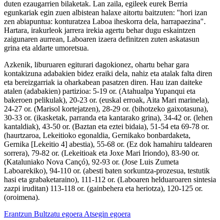
duten ezaugarrien bilaketak. Lan zaila, egileek eurek Berria
egunkariak egin zuen albistean halaxe aitortu baitzuten: "hori izan
zen abiapuntua: konturatzea Laboa iheskorra dela, harrapaezina".
Hartara, irakurleok jarrera irekia agertu behar dugu eskaintzen
zaigunaren aurrean, Laboaren izaera definitzen zuten askatasun
grina eta aldarte umoretsua.
Azkenik, liburuaren egiturari dagokionez, ohartu behar gara
kontakizuna adabakien bidez eraiki dela, nahiz eta atalak falta diren
eta bereizgarriak ia oharkabean pasatzen diren. Hau izan daiteke
atalen (adabakien) partizioa: 5-19 or. (Atahualpa Yupanqui eta
bakeroen pelikulak), 20-23 or. (euskal erroak, Aita Mari marinela),
24-27 or. (Marisol kortejatzen), 28-29 or. (bihotzeko gaixotasuna),
30-33 or. (ikasketak, parranda eta kantarako grina), 34-42 or. (lehen
kantaldiak), 43-50 or. (Baztan eta eztei bidaia), 51-54 eta 69-78 or.
(haurtzaroa, Lekeitioko egonaldia, Gernikako bonbardaketa,
Gernika [Lekeitio 4] abestia), 55-68 or. (Ez dok hamahiru taldearen
sorrera), 79-82 or. (Lekeitioak eta Joxe Mari Iriondo), 83-90 or.
(Kataluniako Nova Cançó), 92-93 or. (Jose Luis Zumeta
Laboarekiko), 94-110 or. (abesti baten sorkuntza-prozesua, testutik
hasi eta grabaketaraino), 111-112 or. (Laboaren helduaroaren sintesia
zazpi iruditan) 113-118 or. (gainbehera eta heriotza), 120-125 or.
(oroimena).
Erantzun
Bultzatu egoera
Atsegin egoera