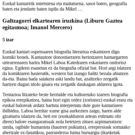
Euskal kantaririk miretsiena eta maitatuena, sasoi baten, geografia
baten eta jendarte baten ispilu da Mikel …
Galtzagorri elkartearen iruzkina (Liburu Gaztea
egitasmoa; Imanol Mercero)
5 izar
Euskal kantari ospetsuaren biografia literarioa eskaintzen digu
komiki honek. Kantautore donostiarraren heriotzaren hamargarren
urteurrenaren harira Mikel Laboa Katedraren eskariaren ondorioz
egina. Egileen esanetan ez da biografia ofizial bat. Hori argi islatzen
da komikiaren hasieratik, western bat izango balitz bezala abiatzen
da-eta. Baina bada saiakera aski landu bat, azaltzeko zergatik
hartzen dugun idolo gisara eta zergatik daukagun aldarera igota.
Tentazioa litzateke beste herrialde eta kulturetako izarren biografia
epikoa errepikatzea, baina hori egin ordez (zorionez) euskal erara eta
euskal baloreak ardatz hartuta interpretatu dute gure kantariaren
ibilbidea. Laboa herritar xume gisa aurkezten zaigu, haren alde
gizatiarra islatzen da, beti ere (euskaldunon artean estimatu ohi
diren) balore esanguratsuak nola betetzen zituen azpimarratzen:
umila, ogibide humanista (haurren psikiatra), errepresioak sortutako
abertzale ez-fanatikoa, parranderoa baina buruargia (ikasketak