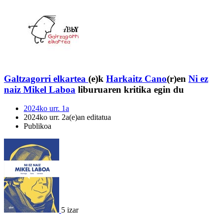
Galtzagorri elkartea
(e)k
Harkaitz Cano
(r)en
Ni ez
naiz Mikel Laboa
liburuaren kritika egin du
2024ko urr. 1a
2024ko urr. 2a(e)an editatua
Publikoa
5 izar