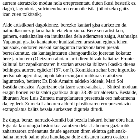
aurrera ateratzeko modua nola errepresentatu duten ikusi besterik ez
dago), lagunkoia, sufrimenduaren eramaile isila (bihotzeko gaitza
izan zuen txikitatik).
Alde artistikoari dagokionez, berezko kantari gisa aurkezten da,
naturaltasunez gitarra hartu eta ekin ziona. Bere sen artistikoa,
gainera, euskaltzalea eta iraultzailea dela adierazten zaigu, Atahualpa
Yupanqui gisako kantautore iraultzaileen arrastoan eginez lehen
pausoak, ondoren euskal kantagintza tradizionalaren piezak
berreskuratuz, eta kantagintzaren abangoardiako joeretan kokatuz
bere jardun era (Oteizaren ahotan jarri diren hitzak baliatuz: Fronte
kultural bat zapalkuntzaren historian atzeraka ibiltzen ikasiko duena
behingoz aurrera egiteko! [57. orr.]). Komikian zehar bere inguruko
pertsonak ageri dira, aipatutako ezaugarri mitikoak eraikitzen
laguntzeko, betiere: Ez Dok Amairu taldeko kideak, Mari Sol
Bastida emaztea, Agurtzane eta Izaro seme-alabak… Sintesi moduan
eragin horien erakustaldi grafikoa dugu 38-39 orrialdeetan. Bestalde,
liburuan Jose Luis Zumeta margolariaren presentzia oso nabarmena
da, egileek Zumeta Laboaren alderdi plastikoaren errepresentazio
extrapolatua balitz bezala aurkezten digutela dirudi.
Ez dugu, beraz, narrazio-komiki bat bezala irakurri behar obra hau.
Egia da kronologia historikoa zaintzen dela -Laboaren gaztarotik
zahartzarora ordenatuta daude agertzen diren ekintza gehienak-
baina horrek baino pisu handiagoa dute artistaren izaera osatzen