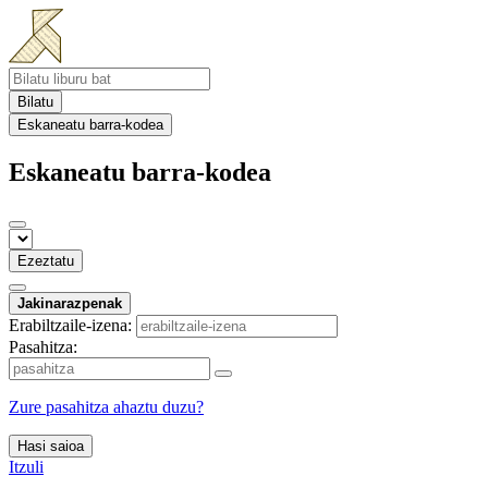
Bilatu
Eskaneatu barra-kodea
Eskaneatu barra-kodea
Ezeztatu
Jakinarazpenak
Erabiltzaile-izena:
Pasahitza:
Zure pasahitza ahaztu duzu?
Hasi saioa
Itzuli