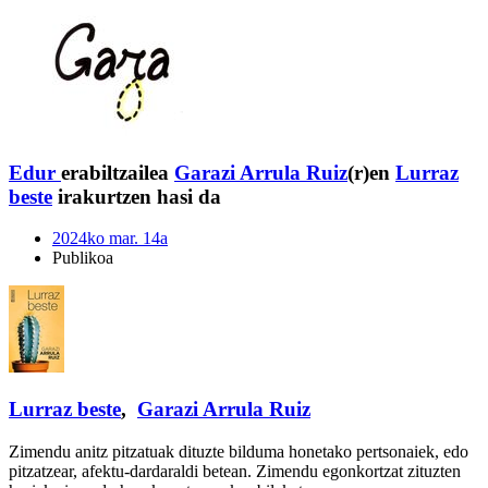
Edur
erabiltzailea
Garazi Arrula Ruiz
(r)en
Lurraz
beste
irakurtzen hasi da
2024ko mar. 14a
Publikoa
Lurraz beste
,
Garazi Arrula Ruiz
Zimendu anitz pitzatuak dituzte bilduma honetako pertsonaiek, edo
pitzatzear, afektu-dardaraldi betean. Zimendu egonkortzat zituzten