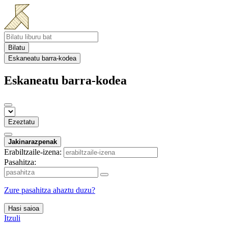
Bilatu
Eskaneatu barra-kodea
Eskaneatu barra-kodea
Ezeztatu
Jakinarazpenak
Erabiltzaile-izena:
Pasahitza:
Zure pasahitza ahaztu duzu?
Hasi saioa
Itzuli