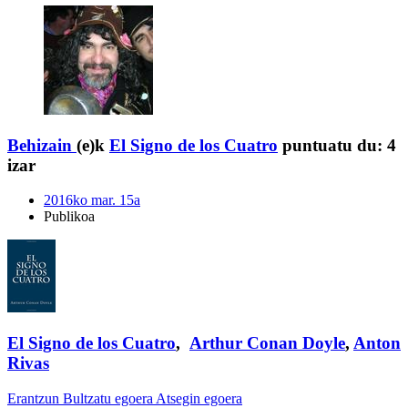
Behizain
(e)k
El Signo de los Cuatro
puntuatu du:
4
izar
2016ko mar. 15a
Publikoa
El Signo de los Cuatro
,
Arthur Conan Doyle
,
Anton
Rivas
Erantzun
Bultzatu egoera
Atsegin egoera