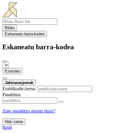
Bilatu
Eskaneatu barra-kodea
Eskaneatu barra-kodea
Ezeztatu
Jakinarazpenak
Erabiltzaile-izena:
Pasahitza:
Zure pasahitza ahaztu duzu?
Hasi saioa
Itzuli