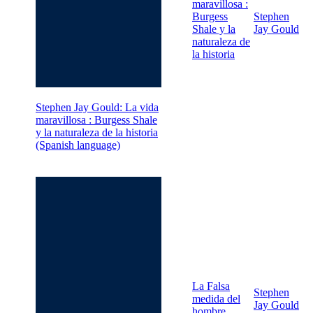
maravillosa :
Burgess
Stephen
Shale y la
Jay Gould
naturaleza de
la historia
Stephen Jay Gould: La vida
maravillosa : Burgess Shale
y la naturaleza de la historia
(Spanish language)
La Falsa
Stephen
medida del
Jay Gould
hombre