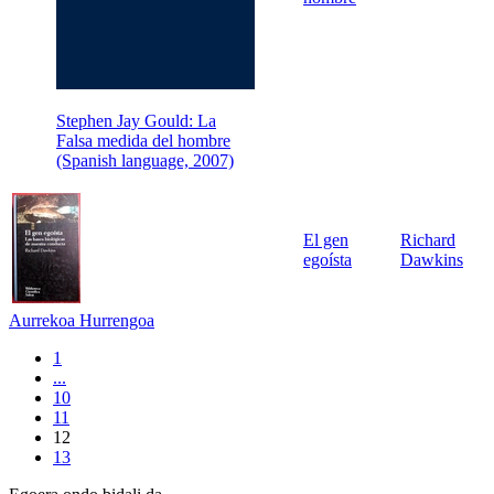
Stephen Jay Gould: La
Falsa medida del hombre
(Spanish language, 2007)
El gen
Richard
egoísta
Dawkins
Aurrekoa
Hurrengoa
1
...
10
11
12
13