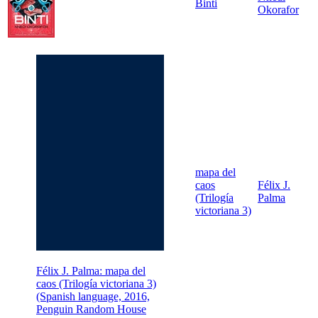
Binti
Okorafor
mapa del
caos
Félix J.
(Trilogía
Palma
victoriana 3)
Félix J. Palma: mapa del
caos (Trilogía victoriana 3)
(Spanish language, 2016,
Penguin Random House