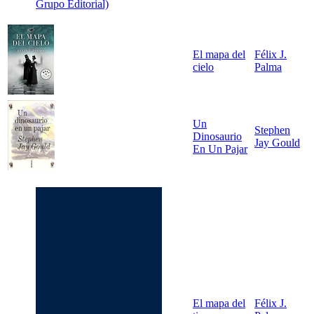
Grupo Editorial)
El mapa del
Félix J.
cielo
Palma
Un
Stephen
Dinosaurio
Jay Gould
En Un Pajar
El mapa del
Félix J.