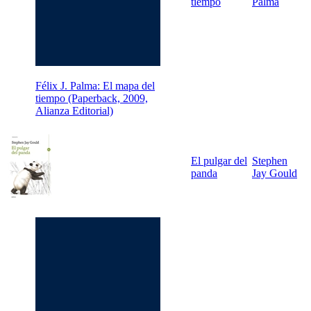
tiempo
Palma
Félix J. Palma: El mapa del
tiempo (Paperback, 2009,
Alianza Editorial)
El pulgar del
Stephen
panda
Jay Gould