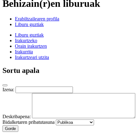
Behizain(r)en liburuak
Erabiltzailearen profila
Liburu guztiak
Liburu guztiak
Irakurtzeko
Orain irakurtzen
Irakurrita
Irakurtzeari utzita
Sortu apala
Izena:
Deskribapena:
Bidalketaren pribatutasuna
Gorde