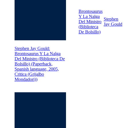
Brontosaurus
Y La Nalga
Stephen
Del Ministro
Jay Gould
(Biblioteca
De Bolsillo)
Stephen Jay Gould:
Brontosaurus Y La Nalga
Del Ministro (Biblioteca De
Bolsillo) (Paperback,
Spanish language, 2005,
Critica (Grijalbo
Mondadori))