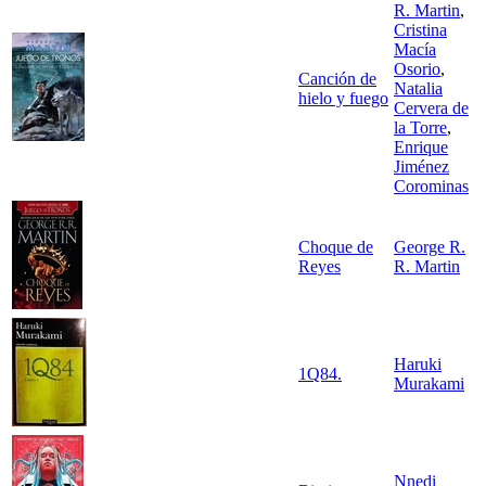
R. Martin
,
Cristina
Macía
Osorio
,
Canción de
Natalia
hielo y fuego
Cervera de
la Torre
,
Enrique
Jiménez
Corominas
Choque de
George R.
Reyes
R. Martin
Haruki
1Q84.
Murakami
Nnedi