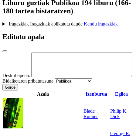
Liburu guztiak
Publikoa
194 liburu (166-
180 tartea bistaratzen)
Iragazkiak
Iragazkiak aplikatuta daude
Kendu iragazkiak
Editatu apala
Deskribapena:
Bidalketaren pribatutasuna
Gorde
Azala
Izenburua
Egilea
Blade
Philip K.
Runner
Dick
George R.