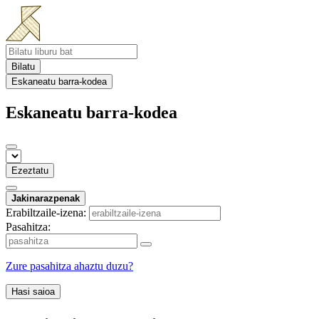
Bilatu
Eskaneatu barra-kodea
Eskaneatu barra-kodea
Ezeztatu
Jakinarazpenak
Erabiltzaile-izena:
Pasahitza:
Zure pasahitza ahaztu duzu?
Hasi saioa