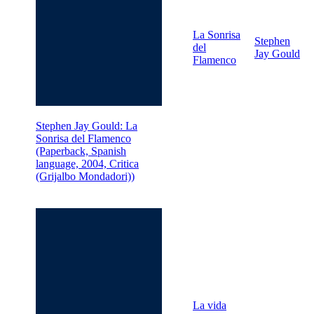
La Sonrisa
Stephen
del
Jay Gould
Flamenco
Stephen Jay Gould: La
Sonrisa del Flamenco
(Paperback, Spanish
language, 2004, Critica
(Grijalbo Mondadori))
La vida