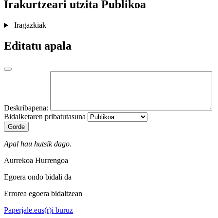
Irakurtzeari utzita
Publikoa
Iragazkiak
Editatu apala
Deskribapena:
Bidalketaren pribatutasuna
Gorde
Apal hau hutsik dago.
Aurrekoa
Hurrengoa
Egoera ondo bidali da
Errorea egoera bidaltzean
Paperjale.eus(r)i buruz