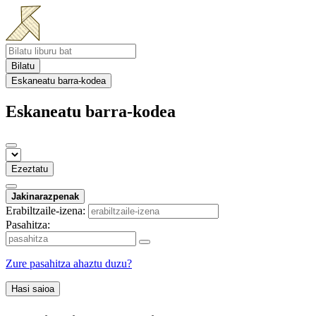
Bilatu
Eskaneatu barra-kodea
Eskaneatu barra-kodea
Ezeztatu
Jakinarazpenak
Erabiltzaile-izena:
Pasahitza:
Zure pasahitza ahaztu duzu?
Hasi saioa