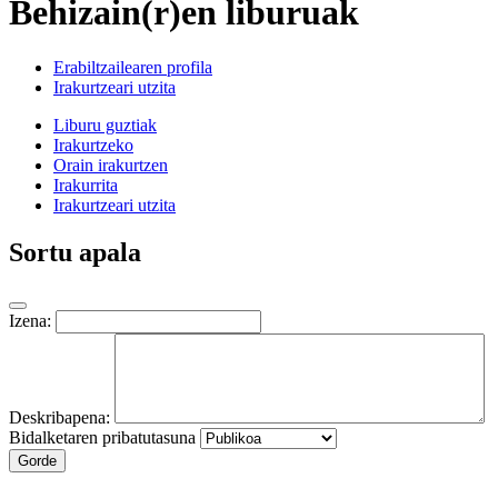
Behizain(r)en liburuak
Erabiltzailearen profila
Irakurtzeari utzita
Liburu guztiak
Irakurtzeko
Orain irakurtzen
Irakurrita
Irakurtzeari utzita
Sortu apala
Izena:
Deskribapena:
Bidalketaren pribatutasuna
Gorde