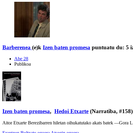
Barberenea
(e)k
Izen baten promesa
puntuatu du:
5 i
Abe 28
Publikoa
Izen baten promesa
,
Hedoi Etxarte
(Narratiba, #158)
Aitor Etxarte Berezibarren hiletan oihukatutako akats batek —Gora L
Erantzun
Bultzatu egoera
Atsegin egoera