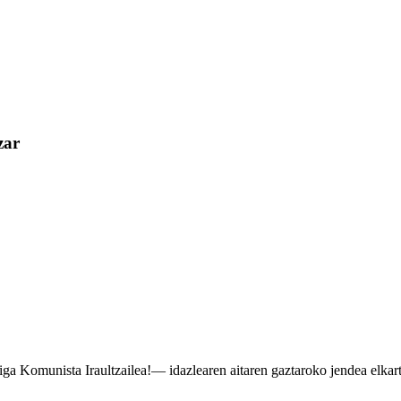
zar
iga Komunista Iraultzailea!— idazlearen aitaren gaztaroko jendea elkar