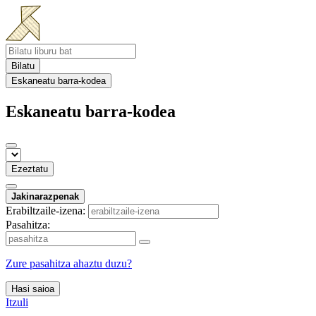
Bilatu
Eskaneatu barra-kodea
Eskaneatu barra-kodea
Ezeztatu
Jakinarazpenak
Erabiltzaile-izena:
Pasahitza:
Zure pasahitza ahaztu duzu?
Hasi saioa
Itzuli