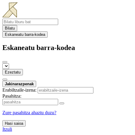
Bilatu
Eskaneatu barra-kodea
Eskaneatu barra-kodea
Ezeztatu
Jakinarazpenak
Erabiltzaile-izena:
Pasahitza:
Zure pasahitza ahaztu duzu?
Hasi saioa
Itzuli