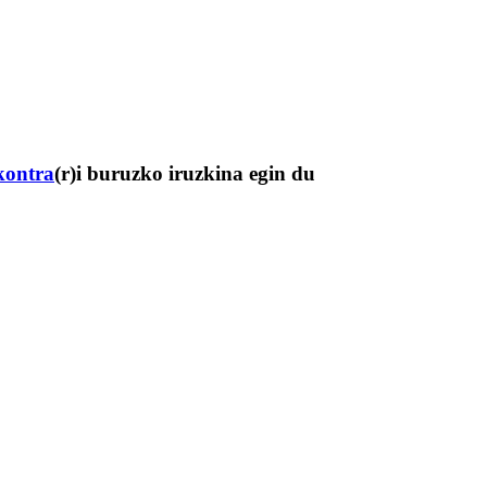
kontra
(r)i buruzko iruzkina egin du