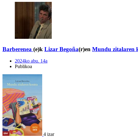
Barberenea
(e)k
Lizar Begoña
(r)en
Mundu zitalaren 
2024ko abu. 14a
Publikoa
4 izar