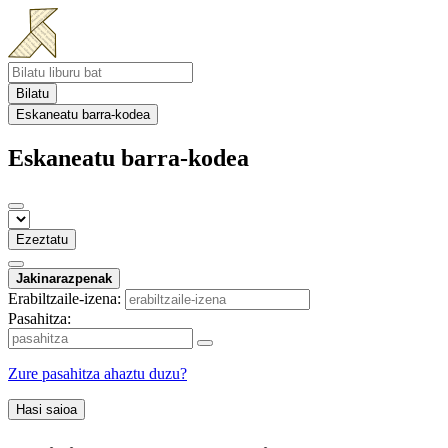
Bilatu
Eskaneatu barra-kodea
Eskaneatu barra-kodea
Ezeztatu
Jakinarazpenak
Erabiltzaile-izena:
Pasahitza:
Zure pasahitza ahaztu duzu?
Hasi saioa