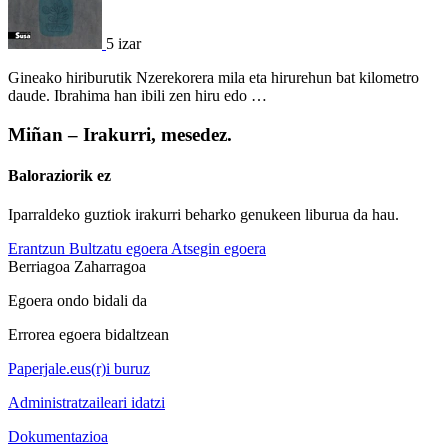
5 izar
Gineako hiriburutik Nzerekorera mila eta hirurehun bat kilometro
daude. Ibrahima han ibili zen hiru edo …
Miñan – Irakurri, mesedez.
Baloraziorik ez
Iparraldeko guztiok irakurri beharko genukeen liburua da hau.
Erantzun
Bultzatu egoera
Atsegin egoera
Berriagoa
Zaharragoa
Egoera ondo bidali da
Errorea egoera bidaltzean
Paperjale.eus(r)i buruz
Administratzaileari idatzi
Dokumentazioa