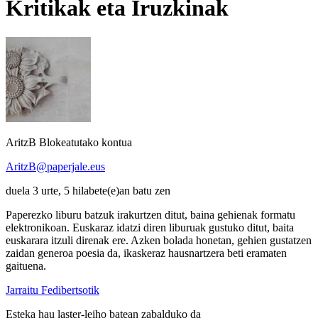
Kritikak eta Iruzkinak
AritzB
Blokeatutako kontua
AritzB@paperjale.eus
duela 3 urte, 5 hilabete(e)an batu zen
Paperezko liburu batzuk irakurtzen ditut, baina gehienak formatu
elektronikoan. Euskaraz idatzi diren liburuak gustuko ditut, baita
euskarara itzuli direnak ere. Azken bolada honetan, gehien gustatzen
zaidan generoa poesia da, ikaskeraz hausnartzera beti eramaten
gaituena.
Jarraitu Fedibertsotik
Esteka hau laster-leiho batean zabalduko da