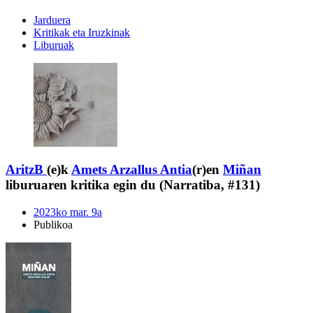
Jarduera
Kritikak eta Iruzkinak
Liburuak
AritzB
(e)k
Amets Arzallus Antia
(r)en
Miñan
liburuaren kritika egin du (Narratiba, #131)
2023ko mar. 9a
Publikoa