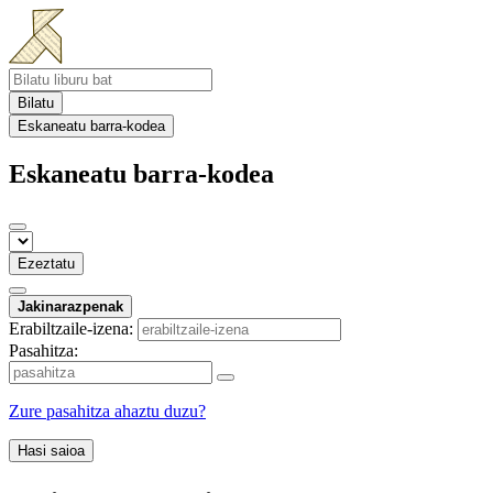
Bilatu
Eskaneatu barra-kodea
Eskaneatu barra-kodea
Ezeztatu
Jakinarazpenak
Erabiltzaile-izena:
Pasahitza:
Zure pasahitza ahaztu duzu?
Hasi saioa