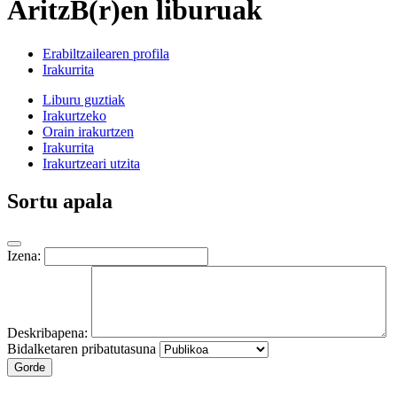
AritzB(r)en liburuak
Erabiltzailearen profila
Irakurrita
Liburu guztiak
Irakurtzeko
Orain irakurtzen
Irakurrita
Irakurtzeari utzita
Sortu apala
Izena:
Deskribapena:
Bidalketaren pribatutasuna
Gorde