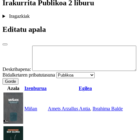
Irakurrita
Publikoa
2 liburu
Iragazkiak
Editatu apala
Deskribapena:
Bidalketaren pribatutasuna
Gorde
Azala
Izenburua
Egilea
Miñan
Amets Arzallus Antia
,
Ibrahima Balde