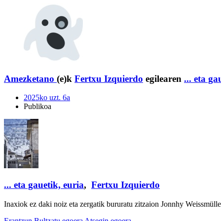
Amezketano
(e)k
Fertxu Izquierdo
egilearen
... eta ga
2025ko uzt. 6a
Publikoa
... eta gauetik, euria
,
Fertxu Izquierdo
Inaxiok ez daki noiz eta zergatik bururatu zitzaion Jonnhy Weissmüll
Erantzun
Bultzatu egoera
Atsegin egoera