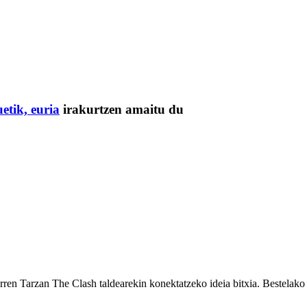
uetik, euria
irakurtzen amaitu du
erren Tarzan The Clash taldearekin konektatzeko ideia bitxia. Bestelak