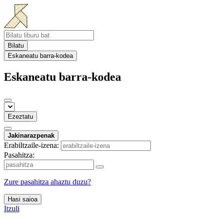
Bilatu
Eskaneatu barra-kodea
Eskaneatu barra-kodea
Ezeztatu
Jakinarazpenak
Erabiltzaile-izena:
Pasahitza:
Zure pasahitza ahaztu duzu?
Hasi saioa
Itzuli