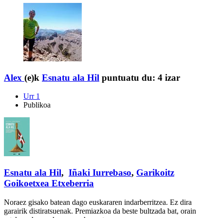
Alex
(e)k
Esnatu ala Hil
puntuatu du:
4 izar
Urr 1
Publikoa
Esnatu ala Hil
,
Iñaki Iurrebaso
,
Garikoitz
Goikoetxea Etxeberria
Noraez gisako batean dago euskararen indarberritzea. Ez dira
garairik distiratsuenak. Premiazkoa da beste bultzada bat, orain