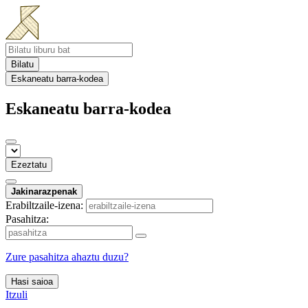
Bilatu
Eskaneatu barra-kodea
Eskaneatu barra-kodea
Ezeztatu
Jakinarazpenak
Erabiltzaile-izena:
Pasahitza:
Zure pasahitza ahaztu duzu?
Hasi saioa
Itzuli