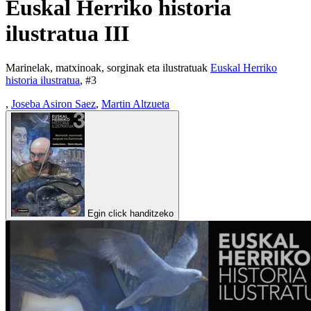
Euskal Herriko historia
ilustratua III
Marinelak, matxinoak, sorginak eta ilustratuak
Euskal Herriko
historia ilustratua
, #
3
,
Joseba Asiron Saez
,
Martin Altzueta
Egin click handitzeko