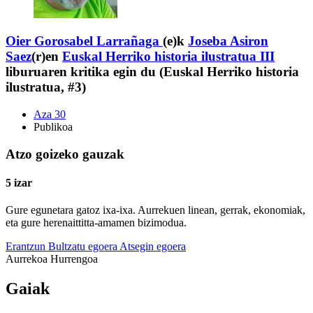
Oier Gorosabel Larrañaga
(e)k
Joseba Asiron
Saez
(r)en
Euskal Herriko historia ilustratua III
liburuaren kritika egin du (Euskal Herriko historia
ilustratua, #3)
Aza 30
Publikoa
Atzo goizeko gauzak
5 izar
Gure egunetara gatoz ixa-ixa. Aurrekuen linean, gerrak, ekonomiak,
eta gure herenaittitta-amamen bizimodua.
Erantzun
Bultzatu egoera
Atsegin egoera
Aurrekoa
Hurrengoa
Gaiak