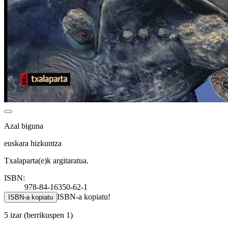
Azal biguna
euskara hizkuntza
Txalaparta(e)k argitaratua.
ISBN:
978-84-16350-62-1
ISBN-a kopiatu!
ISBN-a kopiatu
5 izar
(berrikuspen 1)