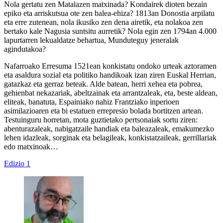
Nola gertatu zen Matalazen matxinada? Kondairek dioten bezain
epiko eta arriskutsua ote zen balea-ehiza? 1813an Donostia arpilatu
eta erre zutenean, nola ikusiko zen dena airetik, eta nolakoa zen
bertako kale Nagusia suntsitu aurretik? Nola egin zen 1794an 4.000
lapurtarren lekualdatze behartua, Munduteguy jeneralak
agindutakoa?
Nafarroako Erresuma 1521ean konkistatu ondoko urteak aztoramen
eta asaldura sozial eta politiko handikoak izan ziren Euskal Herrian,
gatazkaz eta gerraz beteak. Alde batean, herri xehea eta pobrea,
gehienbat nekazariak, abeltzainak eta arrantzaleak, eta, beste aldean,
eliteak, banatuta, Espainiako nahiz Frantziako inperioen
asimilazioaren eta bi estatuen errepresio bolada bortitzen artean.
Testuinguru horretan, mota guztietako pertsonaiak sortu ziren:
abenturazaleak, nabigatzaile handiak eta baleazaleak, emakumezko
lehen idazleak, sorginak eta belagileak, konkistatzaileak, gerrillariak
edo matxinoak…
Edizio 1