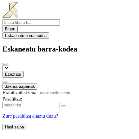
Bilatu
Eskaneatu barra-kodea
Eskaneatu barra-kodea
Ezeztatu
Jakinarazpenak
Erabiltzaile-izena:
Pasahitza:
Zure pasahitza ahaztu duzu?
Hasi saioa