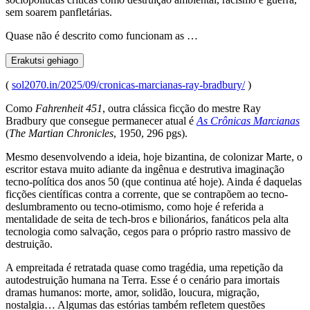
sem soarem panfletárias.
Quase não é descrito como funcionam as …
Erakutsi gehiago
(
sol2070.in/2025/09/cronicas-marcianas-ray-bradbury/
)
Como
Fahrenheit 451
, outra clássica ficção do mestre Ray
Bradbury que consegue permanecer atual é
As Crônicas Marcianas
(
The Martian Chronicles
, 1950, 296 pgs).
Mesmo desenvolvendo a ideia, hoje bizantina, de colonizar Marte, o
escritor estava muito adiante da ingênua e destrutiva imaginação
tecno-política dos anos 50 (que continua até hoje). Ainda é daquelas
ficções científicas contra a corrente, que se contrapõem ao tecno-
deslumbramento ou tecno-otimismo, como hoje é referida a
mentalidade de seita de tech-bros e bilionários, fanáticos pela alta
tecnologia como salvação, cegos para o próprio rastro massivo de
destruição.
A empreitada é retratada quase como tragédia, uma repetição da
autodestruição humana na Terra. Esse é o cenário para imortais
dramas humanos: morte, amor, solidão, loucura, migração,
nostalgia… Algumas das estórias também refletem questões