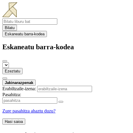
Bilatu
Eskaneatu barra-kodea
Eskaneatu barra-kodea
Ezeztatu
Jakinarazpenak
Erabiltzaile-izena:
Pasahitza:
Zure pasahitza ahaztu duzu?
Hasi saioa