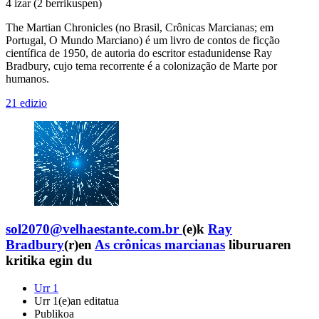
4 izar
(2 berrikuspen)
The Martian Chronicles (no Brasil, Crônicas Marcianas; em
Portugal, O Mundo Marciano) é um livro de contos de ficção
científica de 1950, de autoria do escritor estadunidense Ray
Bradbury, cujo tema recorrente é a colonização de Marte por
humanos.
21 edizio
sol2070@velhaestante.com.br
(e)k
Ray
Bradbury
(r)en
As crônicas marcianas
liburuaren
kritika egin du
Urr 1
Urr 1(e)an editatua
Publikoa