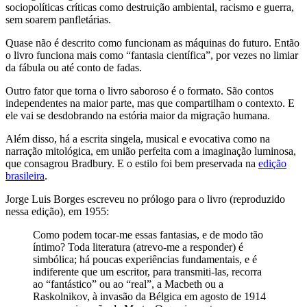
sociopolíticas críticas como destruição ambiental, racismo e guerra,
sem soarem panfletárias.
Quase não é descrito como funcionam as máquinas do futuro. Então
o livro funciona mais como “fantasia científica”, por vezes no limiar
da fábula ou até conto de fadas.
Outro fator que torna o livro saboroso é o formato. São contos
independentes na maior parte, mas que compartilham o contexto. E
ele vai se desdobrando na estória maior da migração humana.
Além disso, há a escrita singela, musical e evocativa como na
narração mitológica, em união perfeita com a imaginação luminosa,
que consagrou Bradbury. E o estilo foi bem preservada na
edição
brasileira
.
Jorge Luis Borges escreveu no prólogo para o livro (reproduzido
nessa edição), em 1955:
Como podem tocar-me essas fantasias, e de modo tão
íntimo? Toda literatura (atrevo-me a responder) é
simbólica; há poucas experiências fundamentais, e é
indiferente que um escritor, para transmiti-las, recorra
ao “fantástico” ou ao “real”, a Macbeth ou a
Raskolnikov, à invasão da Bélgica em agosto de 1914