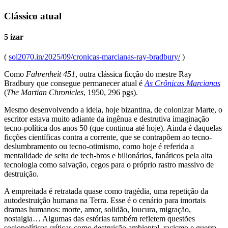
Clássico atual
5 izar
(
sol2070.in/2025/09/cronicas-marcianas-ray-bradbury/
)
Como
Fahrenheit 451
, outra clássica ficção do mestre Ray
Bradbury que consegue permanecer atual é
As Crônicas Marcianas
(
The Martian Chronicles
, 1950, 296 pgs).
Mesmo desenvolvendo a ideia, hoje bizantina, de colonizar Marte, o
escritor estava muito adiante da ingênua e destrutiva imaginação
tecno-política dos anos 50 (que continua até hoje). Ainda é daquelas
ficções científicas contra a corrente, que se contrapõem ao tecno-
deslumbramento ou tecno-otimismo, como hoje é referida a
mentalidade de seita de tech-bros e bilionários, fanáticos pela alta
tecnologia como salvação, cegos para o próprio rastro massivo de
destruição.
A empreitada é retratada quase como tragédia, uma repetição da
autodestruição humana na Terra. Esse é o cenário para imortais
dramas humanos: morte, amor, solidão, loucura, migração,
nostalgia… Algumas das estórias também refletem questões
sociopolíticas críticas como destruição ambiental, racismo e guerra,