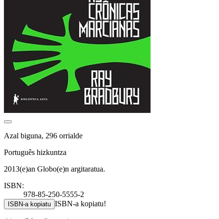
Azal biguna, 296 orrialde
Português hizkuntza
2013(e)an Globo(e)n argitaratua.
ISBN:
978-85-250-5555-2
ISBN-a kopiatu!
ISBN-a kopiatu