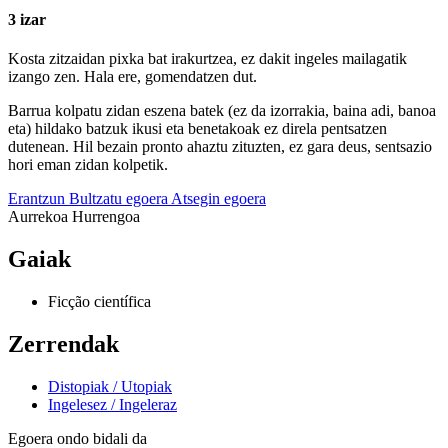
3 izar
Kosta zitzaidan pixka bat irakurtzea, ez dakit ingeles mailagatik
izango zen. Hala ere, gomendatzen dut.
Barrua kolpatu zidan eszena batek (ez da izorrakia, baina adi, banoa
eta) hildako batzuk ikusi eta benetakoak ez direla pentsatzen
dutenean. Hil bezain pronto ahaztu zituzten, ez gara deus, sentsazio
hori eman zidan kolpetik.
Erantzun
Bultzatu egoera
Atsegin egoera
Aurrekoa
Hurrengoa
Gaiak
Ficção científica
Zerrendak
Distopiak / Utopiak
Ingelesez / Ingeleraz
Egoera ondo bidali da