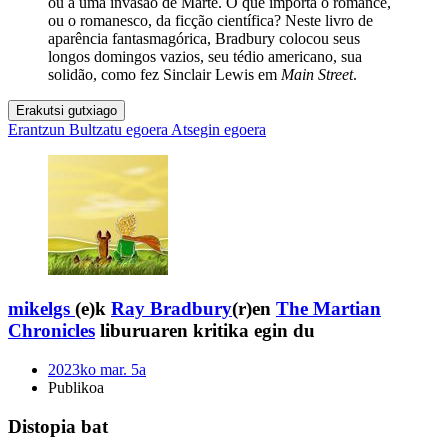
ou a uma invasão de Marte. O que importa o romance,
ou o romanesco, da ficção científica? Neste livro de
aparência fantasmagórica, Bradbury colocou seus
longos domingos vazios, seu tédio americano, sua
solidão, como fez Sinclair Lewis em
Main Street
.
Erakutsi gutxiago
Erantzun
Bultzatu egoera
Atsegin egoera
mikelgs
(e)k
Ray Bradbury
(r)en
The Martian
Chronicles
liburuaren kritika egin du
2023ko mar. 5a
Publikoa
Distopia bat