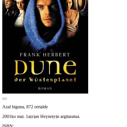
Azal biguna, 872 orrialde
2001ko mai. 1a(e)an Heyne(e)n argitaratua.
ISBN: