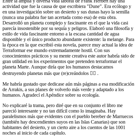
Entre la amplia y diversa vida laboral de Frank Herbert hay una
actividad que fue la causa de que escribiera "Dune". Era ecólogo y
en una investigación sobre un desierto y sus dunas hayo la semilla
(nunca una palabra fue tan acertada como esa) de esta obra.
Desarrolló un planeta complejo y fascinante en el que la vida casi
parecía insostenible por su sequía y peligros. Elaboró una filosofía y
estilo de vida fascinante entorno a la escasa cantidad de agua
disponible y el único producto abundante existente: la melange. Para
la época en la que escribió esta novela, parece muy actual la idea de
Terraformar ese mundo extremadamente hostil. Con sus
conocimientos prácticos y su mente creativa este autor habría sido de
gran utilidad en los experimentos que pretenden terraformar el
planeta Marte. Aunque diría que los humanos destacamos
destruyendo planetas más que (re)creándolos 🤷‍♀️ .
Me habría gustado que dedicase aún más páginas a esa modificación
de Arrakis, a sus planes de volverlo más verde y adaptado a los
humanos. Agradecí el Apéndice sobre su ecología.
No explicaré la trama, pero diré que en su conjunto el libro me
pareció interesante y no tan difícil como lo imaginaba. Hay
paralelismos más que evidentes con el pueblo bereber de Marruecos
(también hay descendientes suyos en las Islas Canarias) que son
habitantes del desierto, y un cierto aire a los cuentos de las 1001
noches al inicio de cada capítulo.