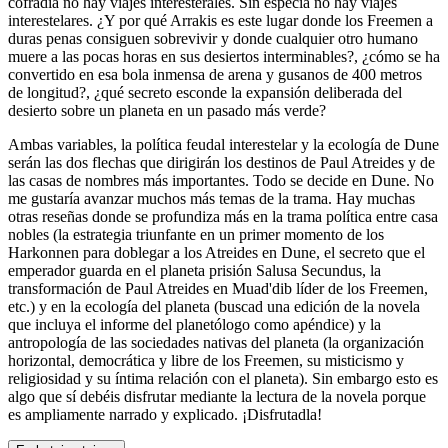
cofradía no hay viajes interesterales. Sin especia no hay viajes
interestelares. ¿Y por qué Arrakis es este lugar donde los Freemen a
duras penas consiguen sobrevivir y donde cualquier otro humano
muere a las pocas horas en sus desiertos interminables?, ¿cómo se ha
convertido en esa bola inmensa de arena y gusanos de 400 metros
de longitud?, ¿qué secreto esconde la expansión deliberada del
desierto sobre un planeta en un pasado más verde?
Ambas variables, la política feudal interestelar y la ecología de Dune
serán las dos flechas que dirigirán los destinos de Paul Atreides y de
las casas de nombres más importantes. Todo se decide en Dune. No
me gustaría avanzar muchos más temas de la trama. Hay muchas
otras reseñas donde se profundiza más en la trama política entre casa
nobles (la estrategia triunfante en un primer momento de los
Harkonnen para doblegar a los Atreides en Dune, el secreto que el
emperador guarda en el planeta prisión Salusa Secundus, la
transformación de Paul Atreides en Muad'dib líder de los Freemen,
etc.) y en la ecología del planeta (buscad una edición de la novela
que incluya el informe del planetólogo como apéndice) y la
antropología de las sociedades nativas del planeta (la organización
horizontal, democrática y libre de los Freemen, su misticismo y
religiosidad y su íntima relación con el planeta). Sin embargo esto es
algo que sí debéis disfrutar mediante la lectura de la novela porque
es ampliamente narrado y explicado. ¡Disfrutadla!