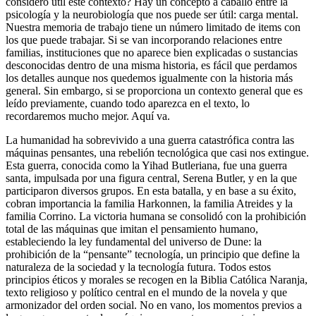
considero útil este contexto? Hay un concepto a caballo entre la
psicología y la neurobiología que nos puede ser útil: carga mental.
Nuestra memoria de trabajo tiene un número limitado de items con
los que puede trabajar. Si se van incorporando relaciones entre
familias, instituciones que no aparece bien explicadas o sustancias
desconocidas dentro de una misma historia, es fácil que perdamos
los detalles aunque nos quedemos igualmente con la historia más
general. Sin embargo, si se proporciona un contexto general que es
leído previamente, cuando todo aparezca en el texto, lo
recordaremos mucho mejor. Aquí va.
La humanidad ha sobrevivido a una guerra catastrófica contra las
máquinas pensantes, una rebelión tecnológica que casi nos extingue.
Esta guerra, conocida como la Yihad Butleriana, fue una guerra
santa, impulsada por una figura central, Serena Butler, y en la que
participaron diversos grupos. En esta batalla, y en base a su éxito,
cobran importancia la familia Harkonnen, la familia Atreides y la
familia Corrino. La victoria humana se consolidó con la prohibición
total de las máquinas que imitan el pensamiento humano,
estableciendo la ley fundamental del universo de Dune: la
prohibición de la “pensante” tecnología, un principio que define la
naturaleza de la sociedad y la tecnología futura. Todos estos
principios éticos y morales se recogen en la Biblia Católica Naranja,
texto religioso y político central en el mundo de la novela y que
armonizador del orden social. No en vano, los momentos previos a