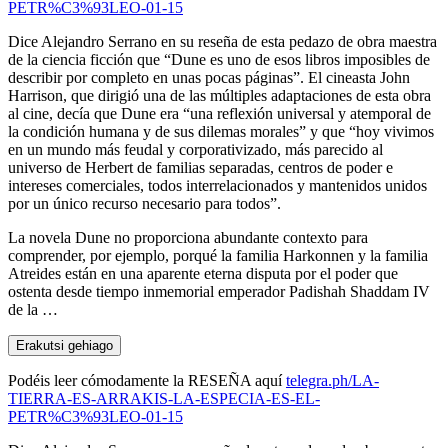
PETR%C3%93LEO-01-15
Dice Alejandro Serrano en su reseña de esta pedazo de obra maestra
de la ciencia ficción que “Dune es uno de esos libros imposibles de
describir por completo en unas pocas páginas”. El cineasta John
Harrison, que dirigió una de las múltiples adaptaciones de esta obra
al cine, decía que Dune era “una reflexión universal y atemporal de
la condición humana y de sus dilemas morales” y que “hoy vivimos
en un mundo más feudal y corporativizado, más parecido al
universo de Herbert de familias separadas, centros de poder e
intereses comerciales, todos interrelacionados y mantenidos unidos
por un único recurso necesario para todos”.
La novela Dune no proporciona abundante contexto para
comprender, por ejemplo, porqué la familia Harkonnen y la familia
Atreides están en una aparente eterna disputa por el poder que
ostenta desde tiempo inmemorial emperador Padishah Shaddam IV
de la …
Erakutsi gehiago
Podéis leer cómodamente la RESEÑA aquí
telegra.ph/LA-
TIERRA-ES-ARRAKIS-LA-ESPECIA-ES-EL-
PETR%C3%93LEO-01-15