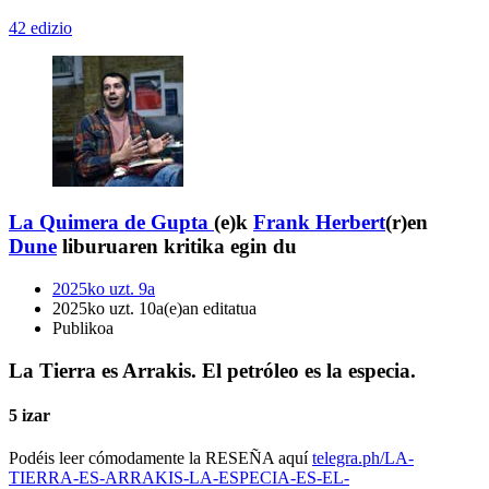
42 edizio
La Quimera de Gupta
(e)k
Frank Herbert
(r)en
Dune
liburuaren kritika egin du
2025ko uzt. 9a
2025ko uzt. 10a(e)an editatua
Publikoa
La Tierra es Arrakis. El petróleo es la especia.
5 izar
Podéis leer cómodamente la RESEÑA aquí
telegra.ph/LA-
TIERRA-ES-ARRAKIS-LA-ESPECIA-ES-EL-