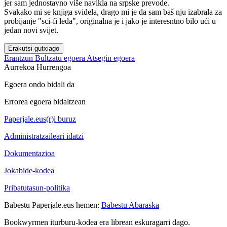
jer sam jednostavno više navikla na srpske prevode.
Svakako mi se knjiga sviđela, drago mi je da sam baš nju izabrala za
probijanje "sci-fi leda", originalna je i jako je interesntno bilo ući u
jedan novi svijet.
Erakutsi gutxiago
Erantzun
Bultzatu egoera
Atsegin egoera
Aurrekoa
Hurrengoa
Egoera ondo bidali da
Errorea egoera bidaltzean
Paperjale.eus(r)i buruz
Administratzaileari idatzi
Dokumentazioa
Jokabide-kodea
Pribatutasun-politika
Babestu Paperjale.eus hemen:
Babestu Abaraska
Bookwyrmen iturburu-kodea era librean eskuragarri dago.