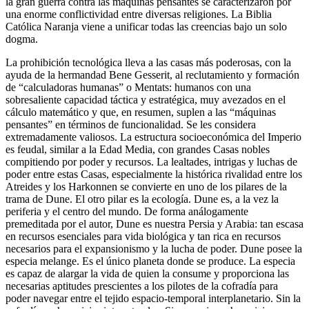
la gran guerra contra las máquinas pensantes se caracterizaron por
una enorme conflictividad entre diversas religiones. La Biblia
Católica Naranja viene a unificar todas las creencias bajo un solo
dogma.
La prohibición tecnológica lleva a las casas más poderosas, con la
ayuda de la hermandad Bene Gesserit, al reclutamiento y formación
de “calculadoras humanas” o Mentats: humanos con una
sobresaliente capacidad táctica y estratégica, muy avezados en el
cálculo matemático y que, en resumen, suplen a las “máquinas
pensantes” en términos de funcionalidad. Se les considera
extremadamente valiosos. La estructura socioeconómica del Imperio
es feudal, similar a la Edad Media, con grandes Casas nobles
compitiendo por poder y recursos. La lealtades, intrigas y luchas de
poder entre estas Casas, especialmente la histórica rivalidad entre los
Atreides y los Harkonnen se convierte en uno de los pilares de la
trama de Dune. El otro pilar es la ecología. Dune es, a la vez la
periferia y el centro del mundo. De forma análogamente
premeditada por el autor, Dune es nuestra Persia y Arabia: tan escasa
en recursos esenciales para vida biológica y tan rica en recursos
necesarios para el expansionismo y la lucha de poder. Dune posee la
especia melange. Es el único planeta donde se produce. La especia
es capaz de alargar la vida de quien la consume y proporciona las
necesarias aptitudes prescientes a los pilotes de la cofradía para
poder navegar entre el tejido espacio-temporal interplanetario. Sin la