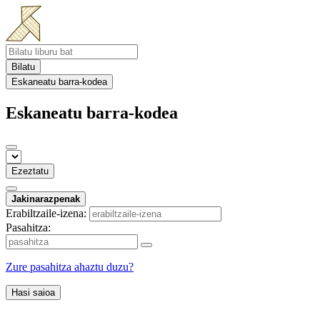
Bilatu
Eskaneatu barra-kodea
Eskaneatu barra-kodea
Ezeztatu
Jakinarazpenak
Erabiltzaile-izena:
Pasahitza:
Zure pasahitza ahaztu duzu?
Hasi saioa