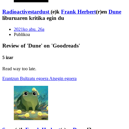
Radioactivestardust
(e)k
Frank Herbert
(r)en
Dune
liburuaren kritika egin du
2021ko abu. 26a
Publikoa
Review of 'Dune' on 'Goodreads'
5 izar
Read way too late.
Erantzun
Bultzatu egoera
Atsegin egoera