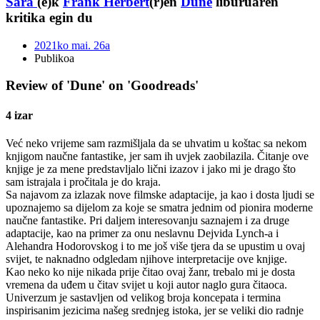
Sara
(e)k
Frank Herbert
(r)en
Dune
liburuaren
kritika egin du
2021ko mai. 26a
Publikoa
Review of 'Dune' on 'Goodreads'
4 izar
Već neko vrijeme sam razmišljala da se uhvatim u koštac sa nekom
knjigom naučne fantastike, jer sam ih uvjek zaobilazila. Čitanje ove
knjige je za mene predstavljalo lični izazov i jako mi je drago što
sam istrajala i pročitala je do kraja.
Sa najavom za izlazak nove filmske adaptacije, ja kao i dosta ljudi se
upoznajemo sa dijelom za koje se smatra jednim od pionira moderne
naučne fantastike. Pri daljem interesovanju saznajem i za druge
adaptacije, kao na primer za onu neslavnu Dejvida Lynch-a i
Alehandra Hodorovskog i to me još više tjera da se upustim u ovaj
svijet, te naknadno odgledam njihove interpretacije ove knjige.
Kao neko ko nije nikada prije čitao ovaj žanr, trebalo mi je dosta
vremena da uđem u čitav svijet u koji autor naglo gura čitaoca.
Univerzum je sastavljen od velikog broja koncepata i termina
inspirisanim jezicima našeg srednjeg istoka, jer se veliki dio radnje