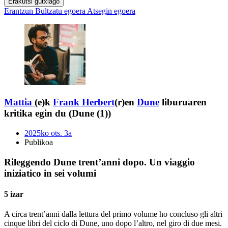
Erakutsi gutxiago
Erantzun
Bultzatu egoera
Atsegin egoera
Mattia
(e)k
Frank Herbert
(r)en
Dune
liburuaren
kritika egin du (Dune (1))
2025ko ots. 3a
Publikoa
Rileggendo Dune trent’anni dopo. Un viaggio
iniziatico in sei volumi
5 izar
A circa trent’anni dalla lettura del primo volume ho concluso gli altri
cinque libri del ciclo di Dune, uno dopo l’altro, nel giro di due mesi.