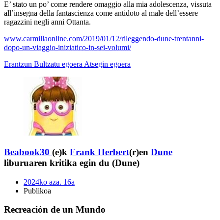
E’ stato un po’ come rendere omaggio alla mia adolescenza, vissuta
all’insegna della fantascienza come antidoto al male dell’essere
ragazzini negli anni Ottanta.
www.carmillaonline.com/2019/01/12/rileggendo-dune-trentanni-
dopo-un-viaggio-iniziatico-in-sei-volumi/
Erantzun
Bultzatu egoera
Atsegin egoera
Beabook30
(e)k
Frank Herbert
(r)en
Dune
liburuaren kritika egin du (Dune)
2024ko aza. 16a
Publikoa
Recreación de un Mundo