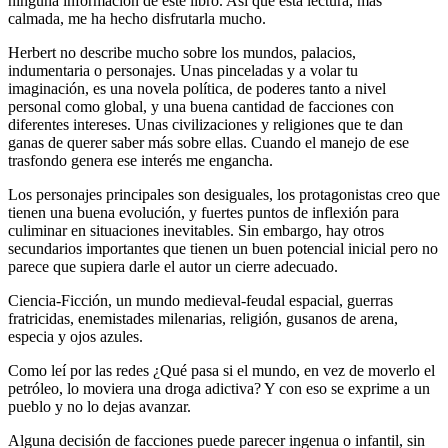
ninguna información de este libro. Así que esta lectura, más
calmada, me ha hecho disfrutarla mucho.
Herbert no describe mucho sobre los mundos, palacios,
indumentaria o personajes. Unas pinceladas y a volar tu
imaginación, es una novela política, de poderes tanto a nivel
personal como global, y una buena cantidad de facciones con
diferentes intereses. Unas civilizaciones y religiones que te dan
ganas de querer saber más sobre ellas. Cuando el manejo de ese
trasfondo genera ese interés me engancha.
Los personajes principales son desiguales, los protagonistas creo que
tienen una buena evolución, y fuertes puntos de inflexión para
culiminar en situaciones inevitables. Sin embargo, hay otros
secundarios importantes que tienen un buen potencial inicial pero no
parece que supiera darle el autor un cierre adecuado.
Ciencia-Ficción, un mundo medieval-feudal espacial, guerras
fratricidas, enemistades milenarias, religión, gusanos de arena,
especia y ojos azules.
Como leí por las redes ¿Qué pasa si el mundo, en vez de moverlo el
petróleo, lo moviera una droga adictiva? Y con eso se exprime a un
pueblo y no lo dejas avanzar.
Alguna decisión de facciones puede parecer ingenua o infantil, sin