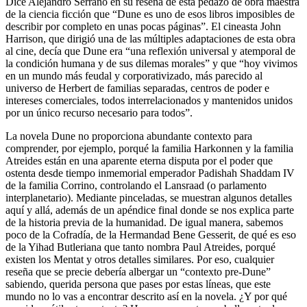
Dice Alejandro Serrano en su reseña de esta pedazo de obra maestra
de la ciencia ficción que “Dune es uno de esos libros imposibles de
describir por completo en unas pocas páginas”. El cineasta John
Harrison, que dirigió una de las múltiples adaptaciones de esta obra
al cine, decía que Dune era “una reflexión universal y atemporal de
la condición humana y de sus dilemas morales” y que “hoy vivimos
en un mundo más feudal y corporativizado, más parecido al
universo de Herbert de familias separadas, centros de poder e
intereses comerciales, todos interrelacionados y mantenidos unidos
por un único recurso necesario para todos”.
La novela Dune no proporciona abundante contexto para
comprender, por ejemplo, porqué la familia Harkonnen y la familia
Atreides están en una aparente eterna disputa por el poder que
ostenta desde tiempo inmemorial emperador Padishah Shaddam IV
de la familia Corrino, controlando el Lansraad (o parlamento
interplanetario). Mediante pinceladas, se muestran algunos detalles
aquí y allá, además de un apéndice final donde se nos explica parte
de la historia previa de la humanidad. De igual manera, sabemos
poco de la Cofradía, de la Hermandad Bene Gesserit, de qué es eso
de la Yihad Butleriana que tanto nombra Paul Atreides, porqué
existen los Mentat y otros detalles similares. Por eso, cualquier
reseña que se precie debería albergar un “contexto pre-Dune”
sabiendo, querida persona que pases por estas líneas, que este
mundo no lo vas a encontrar descrito así en la novela. ¿Y por qué