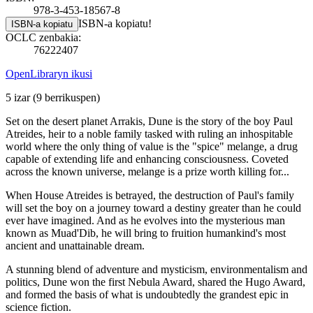
978-3-453-18567-8
ISBN-a kopiatu!
ISBN-a kopiatu
OCLC zenbakia:
76222407
OpenLibraryn ikusi
5 izar
(9 berrikuspen)
Set on the desert planet Arrakis, Dune is the story of the boy Paul
Atreides, heir to a noble family tasked with ruling an inhospitable
world where the only thing of value is the "spice" melange, a drug
capable of extending life and enhancing consciousness. Coveted
across the known universe, melange is a prize worth killing for...
When House Atreides is betrayed, the destruction of Paul's family
will set the boy on a journey toward a destiny greater than he could
ever have imagined. And as he evolves into the mysterious man
known as Muad'Dib, he will bring to fruition humankind's most
ancient and unattainable dream.
A stunning blend of adventure and mysticism, environmentalism and
politics, Dune won the first Nebula Award, shared the Hugo Award,
and formed the basis of what is undoubtedly the grandest epic in
science fiction.