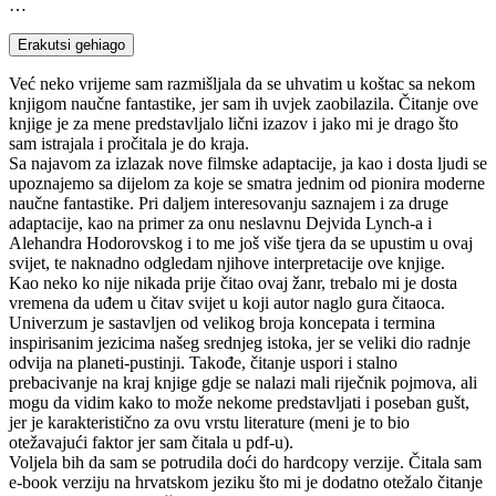
…
Erakutsi gehiago
Već neko vrijeme sam razmišljala da se uhvatim u koštac sa nekom
knjigom naučne fantastike, jer sam ih uvjek zaobilazila. Čitanje ove
knjige je za mene predstavljalo lični izazov i jako mi je drago što
sam istrajala i pročitala je do kraja.
Sa najavom za izlazak nove filmske adaptacije, ja kao i dosta ljudi se
upoznajemo sa dijelom za koje se smatra jednim od pionira moderne
naučne fantastike. Pri daljem interesovanju saznajem i za druge
adaptacije, kao na primer za onu neslavnu Dejvida Lynch-a i
Alehandra Hodorovskog i to me još više tjera da se upustim u ovaj
svijet, te naknadno odgledam njihove interpretacije ove knjige.
Kao neko ko nije nikada prije čitao ovaj žanr, trebalo mi je dosta
vremena da uđem u čitav svijet u koji autor naglo gura čitaoca.
Univerzum je sastavljen od velikog broja koncepata i termina
inspirisanim jezicima našeg srednjeg istoka, jer se veliki dio radnje
odvija na planeti-pustinji. Takođe, čitanje uspori i stalno
prebacivanje na kraj knjige gdje se nalazi mali riječnik pojmova, ali
mogu da vidim kako to može nekome predstavljati i poseban gušt,
jer je karakteristično za ovu vrstu literature (meni je to bio
otežavajući faktor jer sam čitala u pdf-u).
Voljela bih da sam se potrudila doći do hardcopy verzije. Čitala sam
e-book verziju na hrvatskom jeziku što mi je dodatno otežalo čitanje