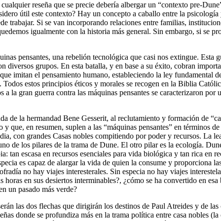
o, cualquier reseña que se precie debería albergar un “contexto pre-Dune
idero útil este contexto? Hay un concepto a caballo entre la psicología 
e trabajar. Si se van incorporando relaciones entre familias, instituci
 quedemos igualmente con la historia más general. Sin embargo, si se p
inas pensantes, una rebelión tecnológica que casi nos extingue. Esta g
on diversos grupos. En esta batalla, y en base a su éxito, cobran importa
 que imitan el pensamiento humano, estableciendo la ley fundamental de
a. Todos estos principios éticos y morales se recogen en la Biblia Católi
a la gran guerra contra las máquinas pensantes se caracterizaron por un
ayuda de la hermandad Bene Gesserit, al reclutamiento y formación de “
co y que, en resumen, suplen a las “máquinas pensantes” en términos de
dia, con grandes Casas nobles compitiendo por poder y recursos. La leal
uno de los pilares de la trama de Dune. El otro pilar es la ecología. Dun
a: tan escasa en recursos esenciales para vida biológica y tan rica en 
ecia es capaz de alargar la vida de quien la consume y proporciona las n
cofradía no hay viajes interesterales. Sin especia no hay viajes interest
 horas en sus desiertos interminables?, ¿cómo se ha convertido en esa
a en un pasado más verde?
e serán las dos flechas que dirigirán los destinos de Paul Atreides y de
ñas donde se profundiza más en la trama política entre casa nobles (la