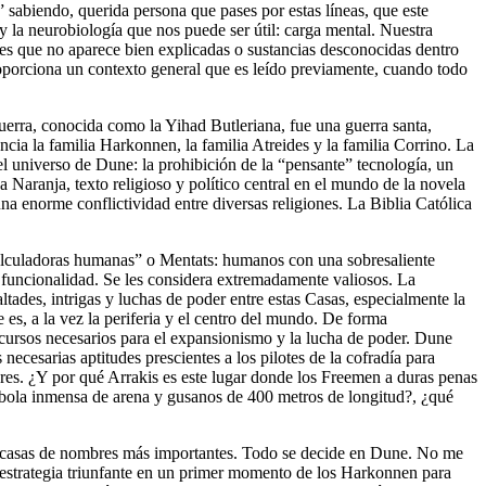
” sabiendo, querida persona que pases por estas líneas, que este
y la neurobiología que nos puede ser útil: carga mental. Nuestra
ones que no aparece bien explicadas o sustancias desconocidas dentro
roporciona un contexto general que es leído previamente, cuando todo
uerra, conocida como la Yihad Butleriana, fue una guerra santa,
ncia la familia Harkonnen, la familia Atreides y la familia Corrino. La
l universo de Dune: la prohibición de la “pensante” tecnología, un
ca Naranja, texto religioso y político central en el mundo de la novela
a enorme conflictividad entre diversas religiones. La Biblia Católica
calculadoras humanas” o Mentats: humanos con una sobresaliente
 funcionalidad. Se les considera extremadamente valiosos. La
tades, intrigas y luchas de poder entre estas Casas, especialmente la
e es, a la vez la periferia y el centro del mundo. De forma
recursos necesarios para el expansionismo y la lucha de poder. Dune
ecesarias aptitudes prescientes a los pilotes de la cofradía para
elares. ¿Y por qué Arrakis es este lugar donde los Freemen a duras penas
 bola inmensa de arena y gusanos de 400 metros de longitud?, ¿qué
 las casas de nombres más importantes. Todo se decide en Dune. No me
 estrategia triunfante en un primer momento de los Harkonnen para