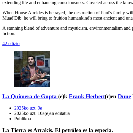
extending life and enhancing consciousness. Coveted across the known 
When House Atreides is betrayed, the destruction of Paul's family wi
Muad'Dib, he will bring to fruition humankind's most ancient and una
A stunning blend of adventure and mysticism, environmentalism and p
fiction.
42 edizio
La Quimera de Gupta
(e)k
Frank Herbert
(r)en
Dune
2025ko uzt. 9a
2025ko uzt. 10a(e)an editatua
Publikoa
La Tierra es Arrakis. El petróleo es la especia.