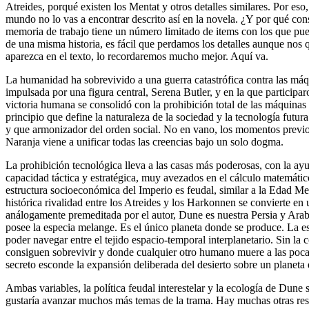
Atreides, porqué existen los Mentat y otros detalles similares. Por es
mundo no lo vas a encontrar descrito así en la novela. ¿Y por qué cons
memoria de trabajo tiene un número limitado de items con los que pued
de una misma historia, es fácil que perdamos los detalles aunque nos
aparezca en el texto, lo recordaremos mucho mejor. Aquí va.
La humanidad ha sobrevivido a una guerra catastrófica contra las máqu
impulsada por una figura central, Serena Butler, y en la que participar
victoria humana se consolidó con la prohibición total de las máquinas
principio que define la naturaleza de la sociedad y la tecnología futur
y que armonizador del orden social. No en vano, los momentos previos 
Naranja viene a unificar todas las creencias bajo un solo dogma.
La prohibición tecnológica lleva a las casas más poderosas, con la 
capacidad táctica y estratégica, muy avezados en el cálculo matemáti
estructura socioeconómica del Imperio es feudal, similar a la Edad Me
histórica rivalidad entre los Atreides y los Harkonnen se convierte en 
análogamente premeditada por el autor, Dune es nuestra Persia y Arabi
posee la especia melange. Es el único planeta donde se produce. La esp
poder navegar entre el tejido espacio-temporal interplanetario. Sin la 
consiguen sobrevivir y donde cualquier otro humano muere a las pocas
secreto esconde la expansión deliberada del desierto sobre un planet
Ambas variables, la política feudal interestelar y la ecología de Dun
gustaría avanzar muchos más temas de la trama. Hay muchas otras rese