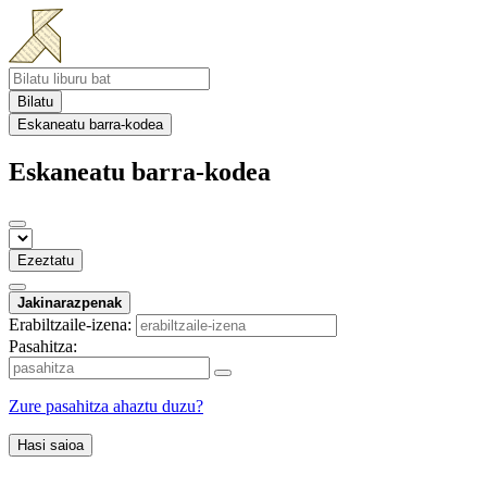
Bilatu
Eskaneatu barra-kodea
Eskaneatu barra-kodea
Ezeztatu
Jakinarazpenak
Erabiltzaile-izena:
Pasahitza:
Zure pasahitza ahaztu duzu?
Hasi saioa