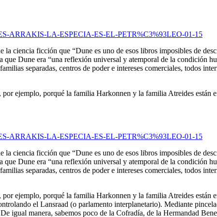
RA-ES-ARRAKIS-LA-ESPECIA-ES-EL-PETR%C3%93LEO-01-15
 la ciencia ficción que “Dune es uno de esos libros imposibles de desc
decía que Dune era “una reflexión universal y atemporal de la condició
familias separadas, centros de poder e intereses comerciales, todos int
r ejemplo, porqué la familia Harkonnen y la familia Atreides están en
RA-ES-ARRAKIS-LA-ESPECIA-ES-EL-PETR%C3%93LEO-01-15
 la ciencia ficción que “Dune es uno de esos libros imposibles de desc
decía que Dune era “una reflexión universal y atemporal de la condició
familias separadas, centros de poder e intereses comerciales, todos int
r ejemplo, porqué la familia Harkonnen y la familia Atreides están en
rolando el Lansraad (o parlamento interplanetario). Mediante pincelad
ad. De igual manera, sabemos poco de la Cofradía, de la Hermandad Bene