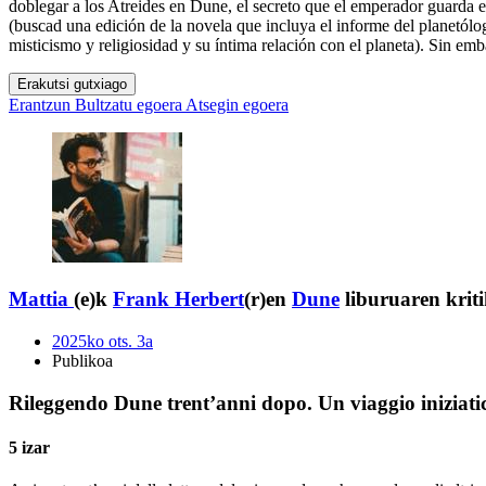
doblegar a los Atreides en Dune, el secreto que el emperador guarda en
(buscad una edición de la novela que incluya el informe del planetólog
misticismo y religiosidad y su íntima relación con el planeta). Sin em
Erakutsi gutxiago
Erantzun
Bultzatu egoera
Atsegin egoera
Mattia
(e)k
Frank Herbert
(r)en
Dune
liburuaren kriti
2025ko ots. 3a
Publikoa
Rileggendo Dune trent’anni dopo. Un viaggio iniziatic
5 izar