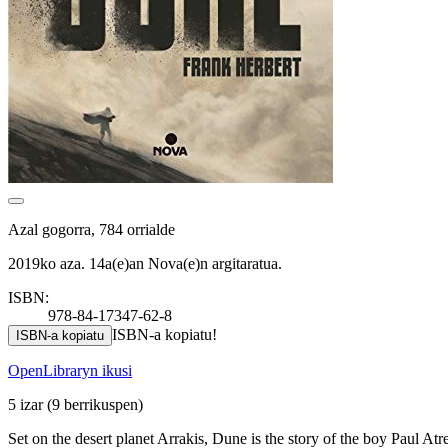
Azal gogorra, 784 orrialde
2019ko aza. 14a(e)an Nova(e)n argitaratua.
ISBN:
978-84-17347-62-8
ISBN-a kopiatu!
ISBN-a kopiatu
OpenLibraryn ikusi
5 izar
(9 berrikuspen)
Set on the desert planet Arrakis, Dune is the story of the boy Paul Atr