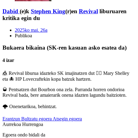
Dabid
(e)k
Stephen King
(r)en
Revival
liburuaren
kritika egin du
2025ko mai. 26a
Publikoa
Bukaera bikaina (SK-ren kasuan asko esatea da)
4 izar
🎪 Revival liburua idazteko SK imajinatzen dut 🧟‍♀️ Mary Shelley
eta 🐙 HP Lovecraftekin kopa batzuk hartzen.
🥃 Pentsatzen dut Bourbon ona zela. Parranda horren ondorioa
Revival bada, bere amaierarik onena idazten lagundu baitzioten.
🌩️ Onenetarikoa, behintzat.
Erantzun
Bultzatu egoera
Atsegin egoera
Aurrekoa
Hurrengoa
Egoera ondo bidali da