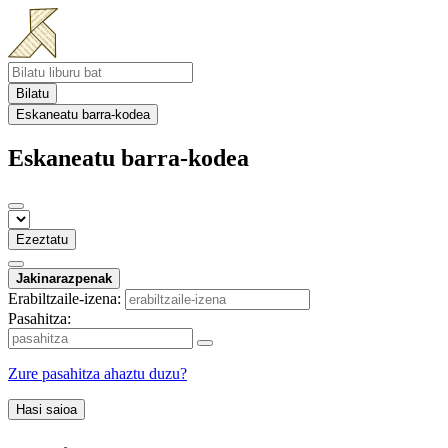
Bilatu
Eskaneatu barra-kodea
Eskaneatu barra-kodea
Ezeztatu
Jakinarazpenak
Erabiltzaile-izena:
Pasahitza:
Zure pasahitza ahaztu duzu?
Hasi saioa