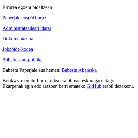
Errorea egoera bidaltzean
Paperjale.eus(r)i buruz
Administratzaileari idatzi
Dokumentazioa
Jokabide-kodea
Pribatutasun-politika
Babestu Paperjale.eus hemen:
Babestu Abaraska
Bookwyrmen iturburu-kodea era librean eskuragarri dago.
Ekarpenak egin edo arazoen berri emateko
GitHub
erabil dezakezu.