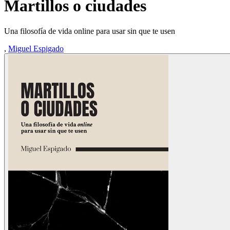
Martillos o ciudades
Una filosofía de vida online para usar sin que te usen
,
Miguel Espigado