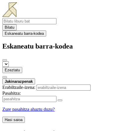
Bilatu
Eskaneatu barra-kodea
Eskaneatu barra-kodea
Ezeztatu
Jakinarazpenak
Erabiltzaile-izena:
Pasahitza:
Zure pasahitza ahaztu duzu?
Hasi saioa