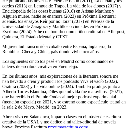
He publicado las novelas El cielo de Pekín (2011), La ciudad y los
cerdos (2013) en Lengua de Trapo, La vida de los clones (2017) y
Enciclopedia de las cosas buenas (2018) en Aristas Martínez y
Alguien muere, nadie se enamora (2023) en Próxima Escritura;
además, los ensayos Reír por no llorar (2017) en Prensas de la
Universidad de Zaragoza y Martillos o ciudades en Próxima
Escritura (2024). Y he colaborado como crítico cultural en Afterpost,
Quimera, El Estado Mental y CTXT.
Mi juventud transcurrió a caballo entre España, Inglaterra, la
República Checa y China, país donde viví cinco años.
Los siguientes cinco los pasé en Madrid como coordinador de
talleres de escritura creativa en Fuentetaja.
En los últimos años, mis exploraciones de la literatura sonora me
han llevado a crear y producir los podcasts Viva el vacío (2022),
Oratura (2023) y La vida online (2024). También produje, junto a
Alberto Torres Blandina, Diles que mi vida fue maravillosa (2021),
que ha recibido el Premio Ondas al mejor podcast experimental
(mención especial) en 2021, y se estrenó como espectáculo teatral en
la sala 2 de Mayo, Madrid, en 2023.
Ahora vivo en Salamanca, imparto clases en el máster de escritura
creativa de la USAL y me dedico a mi taller-editorial de novela
breve: Próxima Escritura
proximaescritura.com/.