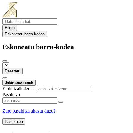
Bilatu
Eskaneatu barra-kodea
Eskaneatu barra-kodea
Ezeztatu
Jakinarazpenak
Erabiltzaile-izena:
Pasahitza:
Zure pasahitza ahaztu duzu?
Hasi saioa