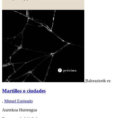
Baloraziorik ez
Martillos o ciudades
,
Miguel Espigado
Aurrekoa
Hurrengoa