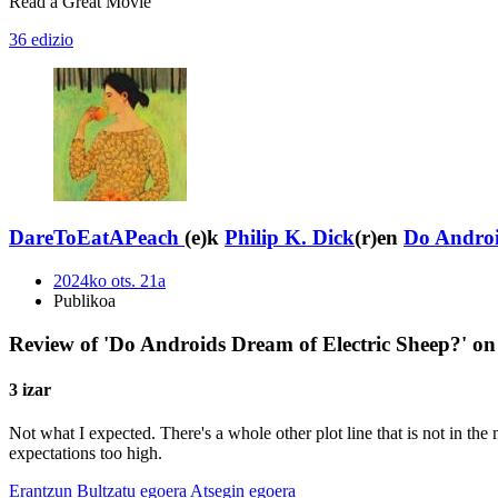
Read a Great Movie
36 edizio
DareToEatAPeach
(e)k
Philip K. Dick
(r)en
Do Androi
2024ko ots. 21a
Publikoa
Review of 'Do Androids Dream of Electric Sheep?' on
3 izar
Not what I expected. There's a whole other plot line that is not in the 
expectations too high.
Erantzun
Bultzatu egoera
Atsegin egoera