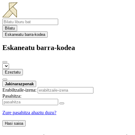
Bilatu
Eskaneatu barra-kodea
Eskaneatu barra-kodea
Ezeztatu
Jakinarazpenak
Erabiltzaile-izena:
Pasahitza:
Zure pasahitza ahaztu duzu?
Hasi saioa