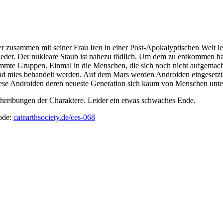
zusammen mit seiner Frau Iren in einer Post-Apokalyptischen Welt le
ut nieder. Der nukleare Staub ist nahezu tödlich. Um dem zu entkommen 
timmte Gruppen. Einmal in die Menschen, die sich noch nicht aufgemach
und mies behandelt werden. Auf dem Mars werden Androiden eingesetzt
iese Androiden deren neueste Generation sich kaum von Menschen unter
chreibungen der Charaktere. Leider ein etwas schwaches Ende.
ode:
catearthsociety.de/ces-068