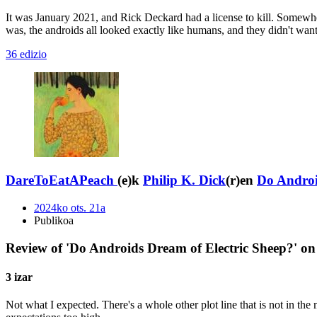
It was January 2021, and Rick Deckard had a license to kill. Somewhe
was, the androids all looked exactly like humans, and they didn't wan
36 edizio
DareToEatAPeach
(e)k
Philip K. Dick
(r)en
Do Androi
2024ko ots. 21a
Publikoa
Review of 'Do Androids Dream of Electric Sheep?' on
3 izar
Not what I expected. There's a whole other plot line that is not in the 