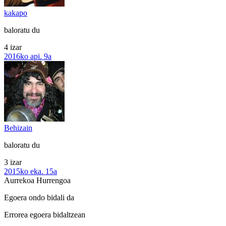
kakapo
baloratu du
4 izar
2016ko api. 9a
Behizain
baloratu du
3 izar
2015ko eka. 15a
Aurrekoa
Hurrengoa
Egoera ondo bidali da
Errorea egoera bidaltzean