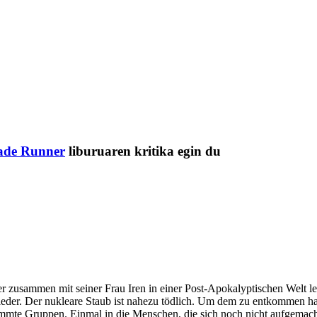
ade Runner
liburuaren kritika egin du
zusammen mit seiner Frau Iren in einer Post-Apokalyptischen Welt le
ut nieder. Der nukleare Staub ist nahezu tödlich. Um dem zu entkommen 
timmte Gruppen. Einmal in die Menschen, die sich noch nicht aufgemach