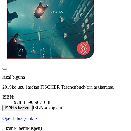
Azal biguna
2019ko uzt. 1a(e)an FISCHER Taschenbuch(e)n argitaratua.
ISBN:
978-3-596-90716-8
ISBN-a kopiatu!
ISBN-a kopiatu
OpenLibraryn ikusi
3 izar
(4 berrikuspen)