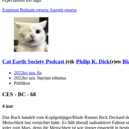
expectations too high.
Erantzun
Bultzatu egoera
Atsegin egoera
Cat Earth Society Podcast
(e)k
Philip K. Dick
(r)en
Bl
2022ko aza. 8a
2022ko aza. 9a(e)an editatua
Publikoa
CES - BC - 68
4 izar
Das Buch handelt vom Kopfgeldjäger/Blade Runner Rick Deckard der 
Menschheit fast vernichtet hätte. Es fällt überall radioaktiver Fallo
jeder zum Mars, denn die Menschheit ist wie immer eingeteilt in bes