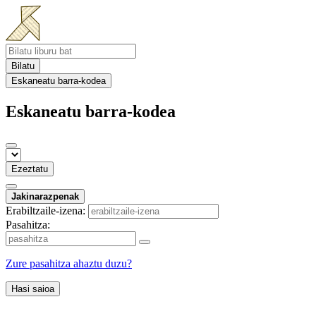
Bilatu
Eskaneatu barra-kodea
Eskaneatu barra-kodea
Ezeztatu
Jakinarazpenak
Erabiltzaile-izena:
Pasahitza:
Zure pasahitza ahaztu duzu?
Hasi saioa