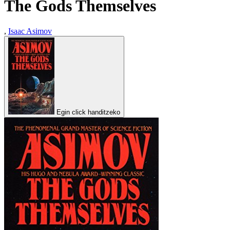
The Gods Themselves
,
Isaac Asimov
Egin click handitzeko