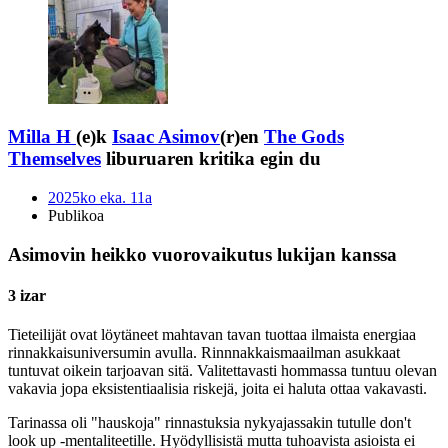
Milla H
(e)k
Isaac Asimov
(r)en
The Gods
Themselves
liburuaren kritika egin du
2025ko eka. 11a
Publikoa
Asimovin heikko vuorovaikutus lukijan kanssa
3 izar
Tieteilijät ovat löytäneet mahtavan tavan tuottaa ilmaista energiaa
rinnakkaisuniversumin avulla. Rinnnakkaismaailman asukkaat
tuntuvat oikein tarjoavan sitä. Valitettavasti hommassa tuntuu olevan
vakavia jopa eksistentiaalisia riskejä, joita ei haluta ottaa vakavasti.
Tarinassa oli "hauskoja" rinnastuksia nykyajassakin tutulle don't
look up -mentaliteetille. Hyödyllisistä mutta tuhoavista asioista ei