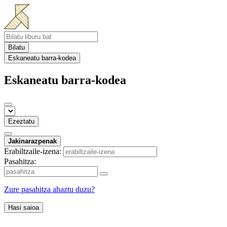
Bilatu
Eskaneatu barra-kodea
Eskaneatu barra-kodea
Ezeztatu
Jakinarazpenak
Erabiltzaile-izena:
Pasahitza:
Zure pasahitza ahaztu duzu?
Hasi saioa