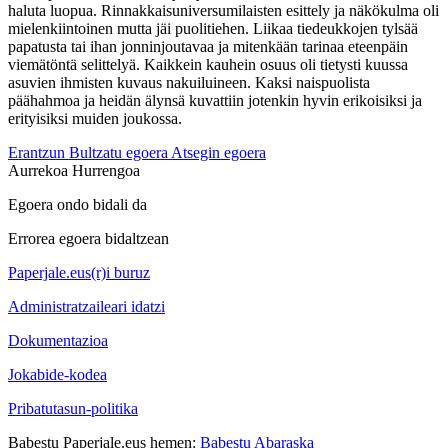
haluta luopua. Rinnakkaisuniversumilaisten esittely ja näkökulma oli
mielenkiintoinen mutta jäi puolitiehen. Liikaa tiedeukkojen tylsää
papatusta tai ihan jonninjoutavaa ja mitenkään tarinaa eteenpäin
viemätöntä selittelyä. Kaikkein kauhein osuus oli tietysti kuussa
asuvien ihmisten kuvaus nakuiluineen. Kaksi naispuolista
päähahmoa ja heidän älynsä kuvattiin jotenkin hyvin erikoisiksi ja
erityisiksi muiden joukossa.
Erantzun
Bultzatu egoera
Atsegin egoera
Aurrekoa
Hurrengoa
Egoera ondo bidali da
Errorea egoera bidaltzean
Paperjale.eus(r)i buruz
Administratzaileari idatzi
Dokumentazioa
Jokabide-kodea
Pribatutasun-politika
Babestu Paperjale.eus hemen:
Babestu Abaraska