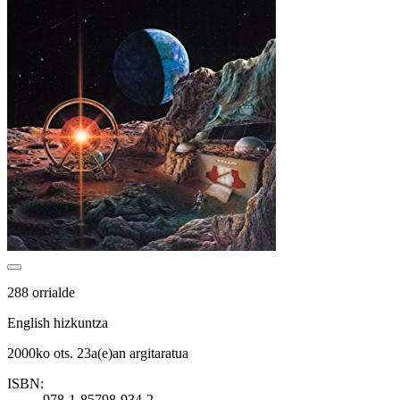
288 orrialde
English hizkuntza
2000ko ots. 23a(e)an argitaratua
ISBN:
978-1-85798-934-2