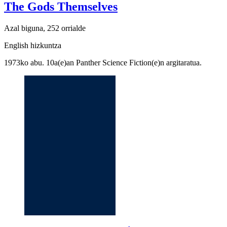
The Gods Themselves
Azal biguna, 252 orrialde
English hizkuntza
1973ko abu. 10a(e)an Panther Science Fiction(e)n argitaratua.