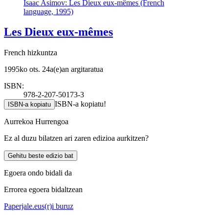
Isaac Asimov: Les Dieux eux-mêmes (French
language, 1995)
Les Dieux eux-mêmes
French hizkuntza
1995ko ots. 24a(e)an argitaratua
ISBN:
978-2-207-50173-3
ISBN-a kopiatu!
ISBN-a kopiatu
Aurrekoa
Hurrengoa
Ez al duzu bilatzen ari zaren edizioa aurkitzen?
Gehitu beste edizio bat
Egoera ondo bidali da
Errorea egoera bidaltzean
Paperjale.eus(r)i buruz