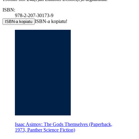
ISBN:
978-2-207-30173-9
ISBN-a kopiatu!
ISBN-a kopiatu
Isaac Asimov: The Gods Themselves (Paperback,
1973, Panther Science Fiction)