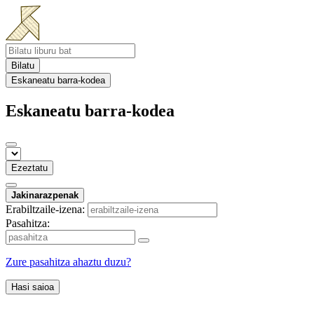
Bilatu
Eskaneatu barra-kodea
Eskaneatu barra-kodea
Ezeztatu
Jakinarazpenak
Erabiltzaile-izena:
Pasahitza:
Zure pasahitza ahaztu duzu?
Hasi saioa