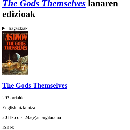
The Gods Themselves
lanaren
edizioak
Iragazkiak
The Gods Themselves
293 orrialde
English hizkuntza
2011ko ots. 24a(e)an argitaratua
ISBN: