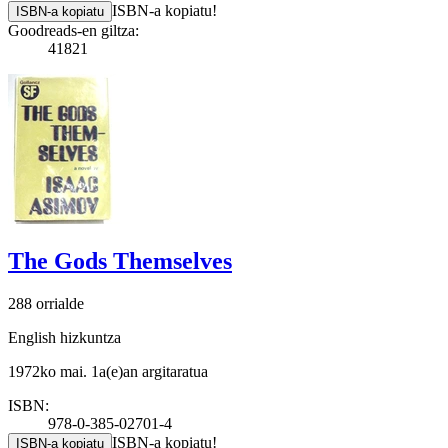
ISBN-a kopiatu!
ISBN-a kopiatu
Goodreads-en giltza:
41821
The Gods Themselves
288 orrialde
English hizkuntza
1972ko mai. 1a(e)an argitaratua
ISBN:
978-0-385-02701-4
ISBN-a kopiatu!
ISBN-a kopiatu