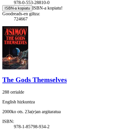
978-0-553-28810-0
ISBN-a kopiatu!
ISBN-a kopiatu
Goodreads-en giltza:
724667
The Gods Themselves
288 orrialde
English hizkuntza
2000ko ots. 23a(e)an argitaratua
ISBN:
978-1-85798-934-2