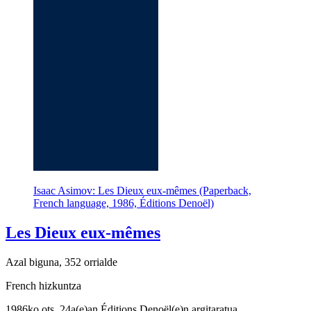
Isaac Asimov: Les Dieux eux-mêmes (Paperback,
French language, 1986, Éditions Denoël)
Les Dieux eux-mêmes
Azal biguna, 352 orrialde
French hizkuntza
1986ko ots. 24a(e)an Éditions Denoël(e)n argitaratua.