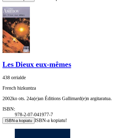
Les Dieux eux-mêmes
438 orrialde
French hizkuntza
2002ko ots. 24a(e)an Éditions Gallimard(e)n argitaratua.
ISBN:
978-2-07-041977-7
ISBN-a kopiatu!
ISBN-a kopiatu