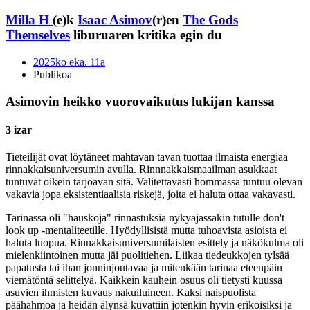
Milla H
(e)k
Isaac Asimov
(r)en
The Gods
Themselves
liburuaren kritika egin du
2025ko eka. 11a
Publikoa
Asimovin heikko vuorovaikutus lukijan kanssa
3 izar
Tieteilijät ovat löytäneet mahtavan tavan tuottaa ilmaista energiaa
rinnakkaisuniversumin avulla. Rinnnakkaismaailman asukkaat
tuntuvat oikein tarjoavan sitä. Valitettavasti hommassa tuntuu olevan
vakavia jopa eksistentiaalisia riskejä, joita ei haluta ottaa vakavasti.
Tarinassa oli "hauskoja" rinnastuksia nykyajassakin tutulle don't
look up -mentaliteetille. Hyödyllisistä mutta tuhoavista asioista ei
haluta luopua. Rinnakkaisuniversumilaisten esittely ja näkökulma oli
mielenkiintoinen mutta jäi puolitiehen. Liikaa tiedeukkojen tylsää
papatusta tai ihan jonninjoutavaa ja mitenkään tarinaa eteenpäin
viemätöntä selittelyä. Kaikkein kauhein osuus oli tietysti kuussa
asuvien ihmisten kuvaus nakuiluineen. Kaksi naispuolista
päähahmoa ja heidän älynsä kuvattiin jotenkin hyvin erikoisiksi ja