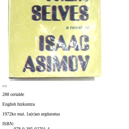
288 orrialde
English hizkuntza
1972ko mai. 1a(e)an argitaratua
ISBN:
978-0-385-02701-4