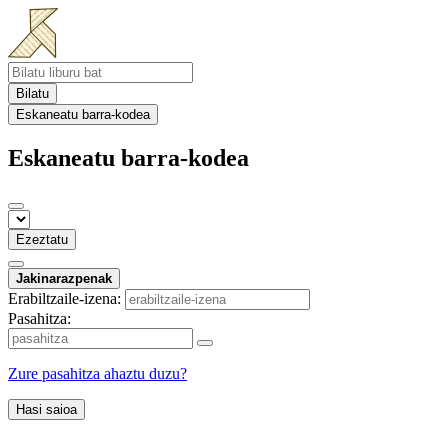
Bilatu
Eskaneatu barra-kodea
Eskaneatu barra-kodea
Ezeztatu
Jakinarazpenak
Erabiltzaile-izena:
Pasahitza:
Zure pasahitza ahaztu duzu?
Hasi saioa