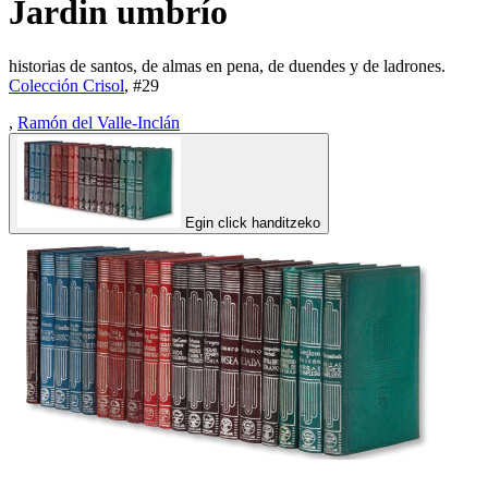
Jardin umbrío
historias de santos, de almas en pena, de duendes y de ladrones.
Colección Crisol
, #
29
,
Ramón del Valle-Inclán
Egin click handitzeko