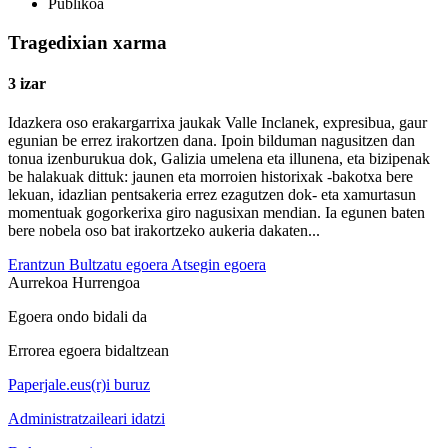
Publikoa
Tragedixian xarma
3 izar
Idazkera oso erakargarrixa jaukak Valle Inclanek, expresibua, gaur
egunian be errez irakortzen dana. Ipoin bilduman nagusitzen dan
tonua izenburukua dok, Galizia umelena eta illunena, eta bizipenak
be halakuak dittuk: jaunen eta morroien historixak -bakotxa bere
lekuan, idazlian pentsakeria errez ezagutzen dok- eta xamurtasun
momentuak gogorkerixa giro nagusixan mendian. Ia egunen baten
bere nobela oso bat irakortzeko aukeria dakaten...
Erantzun
Bultzatu egoera
Atsegin egoera
Aurrekoa
Hurrengoa
Egoera ondo bidali da
Errorea egoera bidaltzean
Paperjale.eus(r)i buruz
Administratzaileari idatzi