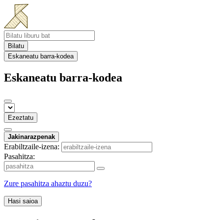
Bilatu
Eskaneatu barra-kodea
Eskaneatu barra-kodea
Ezeztatu
Jakinarazpenak
Erabiltzaile-izena:
Pasahitza:
Zure pasahitza ahaztu duzu?
Hasi saioa