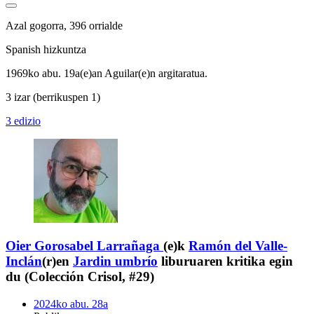
Azal gogorra, 396 orrialde
Spanish hizkuntza
1969ko abu. 19a(e)an Aguilar(e)n argitaratua.
3 izar
(berrikuspen 1)
3 edizio
Oier Gorosabel Larrañaga
(e)k
Ramón del Valle-
Inclán
(r)en
Jardin umbrío
liburuaren kritika egin
du (Colección Crisol, #29)
2024ko abu. 28a