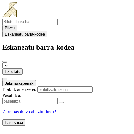
Bilatu
Eskaneatu barra-kodea
Eskaneatu barra-kodea
Ezeztatu
Jakinarazpenak
Erabiltzaile-izena:
Pasahitza:
Zure pasahitza ahaztu duzu?
Hasi saioa