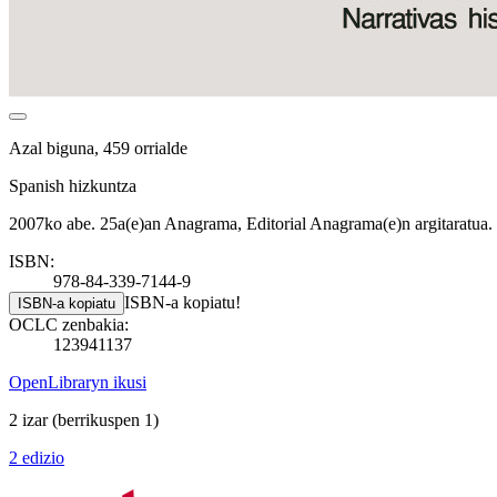
Azal biguna, 459 orrialde
Spanish hizkuntza
2007ko abe. 25a(e)an Anagrama, Editorial Anagrama(e)n argitaratua.
ISBN:
978-84-339-7144-9
ISBN-a kopiatu!
ISBN-a kopiatu
OCLC zenbakia:
123941137
OpenLibraryn ikusi
2 izar
(berrikuspen 1)
2 edizio