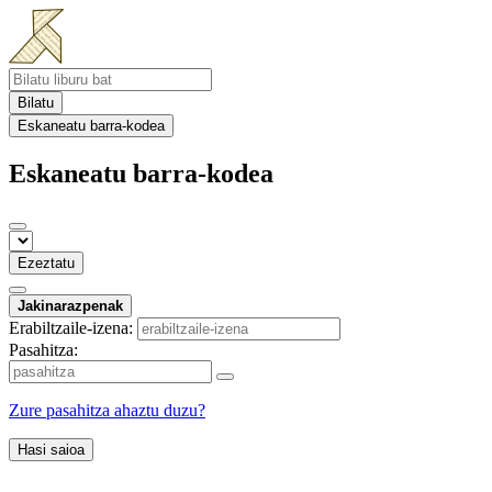
Bilatu
Eskaneatu barra-kodea
Eskaneatu barra-kodea
Ezeztatu
Jakinarazpenak
Erabiltzaile-izena:
Pasahitza:
Zure pasahitza ahaztu duzu?
Hasi saioa