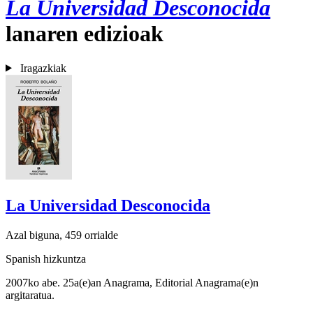
La Universidad Desconocida
lanaren edizioak
Iragazkiak
La Universidad Desconocida
Azal biguna, 459 orrialde
Spanish hizkuntza
2007ko abe. 25a(e)an Anagrama, Editorial Anagrama(e)n
argitaratua.