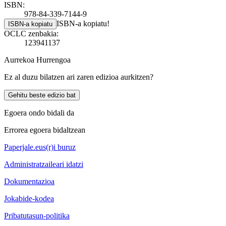
ISBN:
978-84-339-7144-9
ISBN-a kopiatu!
ISBN-a kopiatu
OCLC zenbakia:
123941137
Aurrekoa
Hurrengoa
Ez al duzu bilatzen ari zaren edizioa aurkitzen?
Gehitu beste edizio bat
Egoera ondo bidali da
Errorea egoera bidaltzean
Paperjale.eus(r)i buruz
Administratzaileari idatzi
Dokumentazioa
Jokabide-kodea
Pribatutasun-politika