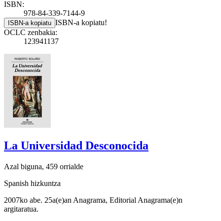
ISBN:
978-84-339-7144-9
ISBN-a kopiatu!
ISBN-a kopiatu
OCLC zenbakia:
123941137
La Universidad Desconocida
Azal biguna, 459 orrialde
Spanish hizkuntza
2007ko abe. 25a(e)an Anagrama, Editorial Anagrama(e)n
argitaratua.