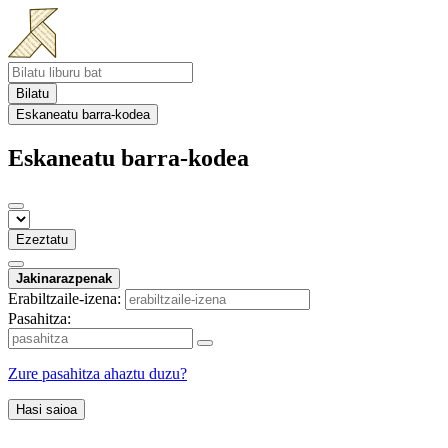
Bilatu
Eskaneatu barra-kodea
Eskaneatu barra-kodea
Ezeztatu
Jakinarazpenak
Erabiltzaile-izena:
Pasahitza:
Zure pasahitza ahaztu duzu?
Hasi saioa