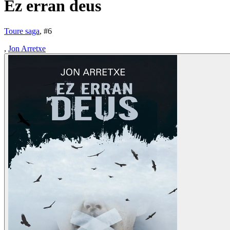
Ez erran deus
Toure saga
, #
6
,
Jon Arretxe