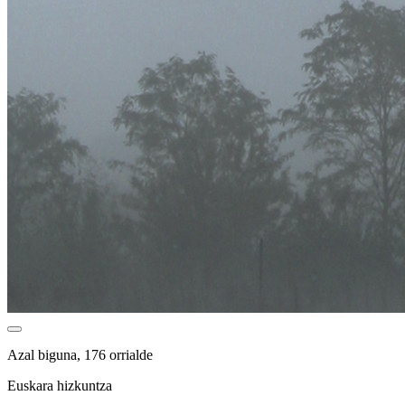
Azal biguna, 176 orrialde
Euskara hizkuntza