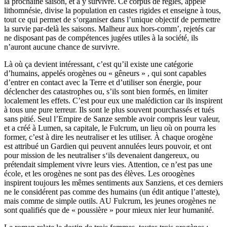
la prochaine saison, et à y survivre. Ce corpus de règles, appelé
lithomnésie, divise la population en castes rigides et enseigne à tous,
tout ce qui permet de s‘organiser dans l’unique objectif de permettre
la survie par-delà les saisons. Malheur aux hors-comm’, rejetés car
ne disposant pas de compétences jugées utiles à la société, ils
n’auront aucune chance de survivre.
Là où ça devient intéressant, c’est qu’il existe une catégorie
d’humains, appelés orogènes ou « gêneurs » , qui sont capables
d’entrer en contact avec la Terre et d’utiliser son énergie, pour
déclencher des catastrophes ou, s’ils sont bien formés, en limiter
localement les effets. C’est pour eux une malédiction car ils inspirent
à tous une pure terreur. Ils sont le plus souvent pourchassés et tués
sans pitié. Seul l’Empire de Sanze semble avoir compris leur valeur,
et a créé à Lumen, sa capitale, le Fulcrum, un lieu où on pourra les
former, c’est à dire les neutraliser et les utiliser. À chaque orogène
est attribué un Gardien qui peuvent annulées leurs pouvoir, et ont
pour mission de les neutraliser s‘ils devenaient dangereux, ou
prétendait simplement vivre leurs vies. Attention, ce n’est pas une
école, et les orogènes ne sont pas des élèves. Les oroogènes
inspirent toujours les mêmes sentiments aux Sanziens, et ces derniers
ne le considérent pas comme des humains (un édit antique l’atteste),
mais comme de simple outils. AU Fulcrum, les jeunes orogènes ne
sont qualifiés que de « poussière » pour mieux nier leur humanité.