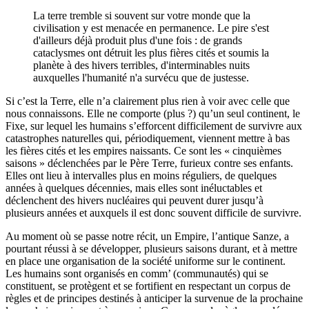
La terre tremble si souvent sur votre monde que la
civilisation y est menacée en permanence. Le pire s'est
d'ailleurs déjà produit plus d'une fois : de grands
cataclysmes ont détruit les plus fières cités et soumis la
planète à des hivers terribles, d'interminables nuits
auxquelles l'humanité n'a survécu que de justesse.
Si c’est la Terre, elle n’a clairement plus rien à voir avec celle que
nous connaissons. Elle ne comporte (plus ?) qu’un seul continent, le
Fixe, sur lequel les humains s’efforcent difficilement de survivre aux
catastrophes naturelles qui, périodiquement, viennent mettre à bas
les fières cités et les empires naissants. Ce sont les « cinquièmes
saisons » déclenchées par le Père Terre, furieux contre ses enfants.
Elles ont lieu à intervalles plus en moins réguliers, de quelques
années à quelques décennies, mais elles sont inéluctables et
déclenchent des hivers nucléaires qui peuvent durer jusqu’à
plusieurs années et auxquels il est donc souvent difficile de survivre.
Au moment où se passe notre récit, un Empire, l’antique Sanze, a
pourtant réussi à se développer, plusieurs saisons durant, et à mettre
en place une organisation de la société uniforme sur le continent.
Les humains sont organisés en comm’ (communautés) qui se
constituent, se protègent et se fortifient en respectant un corpus de
règles et de principes destinés à anticiper la survenue de la prochaine