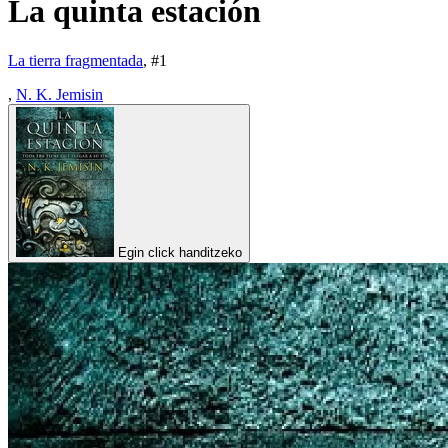
La quinta estación
La tierra fragmentada
, #
1
,
N. K. Jemisin
Egin click handitzeko