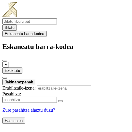
Bilatu
Eskaneatu barra-kodea
Eskaneatu barra-kodea
Ezeztatu
Jakinarazpenak
Erabiltzaile-izena:
Pasahitza:
Zure pasahitza ahaztu duzu?
Hasi saioa