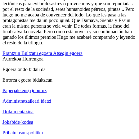
tectónicas para evitar desastres o provocarlos y que son repudiadas
por el resto de la sociedad, seres humanoides pétreos, piratas... Pero
luego no me acaba de convencer del todo. Lo que les pasa a las
protagonistas me da un poco igual. Que Damaya, Sienita y Essun
eran la misma persona se veía venir. De todas formas, la frase del
final salva la novela. Pero como esta novela y su continuación han
ganado los últimos premios Hugo me acabaré comprando y leyendo
el resto de la trilogía.
Erantzun
Bultzatu egoera
Atsegin egoera
Aurrekoa
Hurrengoa
Egoera ondo bidali da
Errorea egoera bidaltzean
Paperjale.eus(r)i buruz
Administratzaileari idatzi
Dokumentazioa
Jokabide-kodea
Pribatutasun-politika