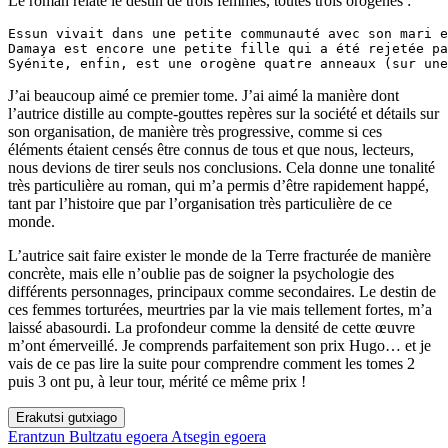
Le roman relate le destin de trois femmes, toutes trois orogènes :
Essun vivait dans une petite communauté avec son mari e
Damaya est encore une petite fille qui a été rejetée pa
J’ai beaucoup aimé ce premier tome. J’ai aimé la manière dont
l’autrice distille au compte-gouttes repères sur la société et détails sur
son organisation, de manière très progressive, comme si ces
éléments étaient censés être connus de tous et que nous, lecteurs,
nous devions de tirer seuls nos conclusions. Cela donne une tonalité
très particulière au roman, qui m’a permis d’être rapidement happé,
tant par l’histoire que par l’organisation très particulière de ce
monde.
L’autrice sait faire exister le monde de la Terre fracturée de manière
concrète, mais elle n’oublie pas de soigner la psychologie des
différents personnages, principaux comme secondaires. Le destin de
ces femmes torturées, meurtries par la vie mais tellement fortes, m’a
laissé abasourdi. La profondeur comme la densité de cette œuvre
m’ont émerveillé. Je comprends parfaitement son prix Hugo… et je
vais de ce pas lire la suite pour comprendre comment les tomes 2
puis 3 ont pu, à leur tour, mérité ce même prix !
Erakutsi gutxiago
Erantzun
Bultzatu egoera
Atsegin egoera