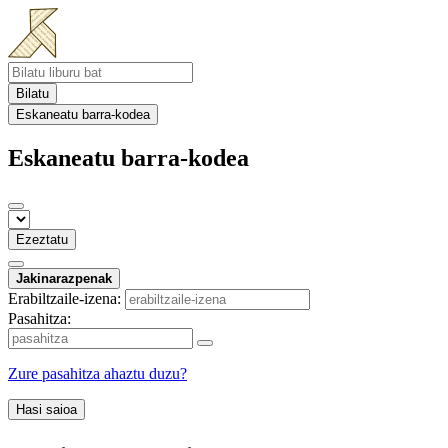
Bilatu
Eskaneatu barra-kodea
Eskaneatu barra-kodea
Ezeztatu
Jakinarazpenak
Erabiltzaile-izena:
Pasahitza:
Zure pasahitza ahaztu duzu?
Hasi saioa