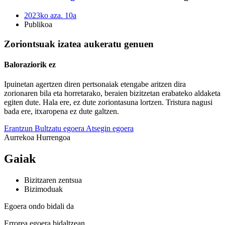
2023ko aza. 10a
Publikoa
Zoriontsuak izatea aukeratu genuen
Baloraziorik ez
Ipuinetan agertzen diren pertsonaiak etengabe aritzen dira
zorionaren bila eta horretarako, beraien bizitzetan erabateko aldaketa
egiten dute. Hala ere, ez dute zoriontasuna lortzen. Tristura nagusi
bada ere, itxaropena ez dute galtzen.
Erantzun
Bultzatu egoera
Atsegin egoera
Aurrekoa
Hurrengoa
Gaiak
Bizitzaren zentsua
Bizimoduak
Egoera ondo bidali da
Errorea egoera bidaltzean