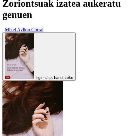
Zoriontsuak izatea aukeratu
genuen
,
Mikel Ayllon Corral
Egin click handitzeko