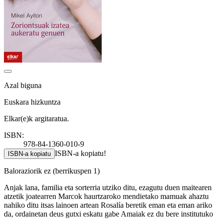
Azal biguna
Euskara hizkuntza
Elkar(e)k argitaratua.
ISBN:
978-84-1360-010-9
ISBN-a kopiatu!
ISBN-a kopiatu
Baloraziorik ez
(berrikuspen 1)
Anjak lana, familia eta sorterria utziko ditu, ezagutu duen maitearen
atzetik joatearren Marcok haurtzaroko mendietako mamuak ahaztu
nahiko ditu itsas lainoen artean Rosalía beretik eman eta eman ariko
da, ordainetan deus gutxi eskatu gabe Amaiak ez du bere institutuko