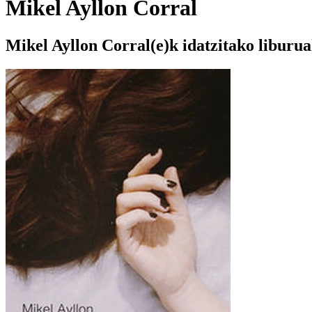
Mikel Ayllon Corral
Mikel Ayllon Corral(e)k idatzitako liburu