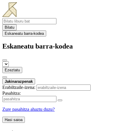
Bilatu
Eskaneatu barra-kodea
Eskaneatu barra-kodea
Ezeztatu
Jakinarazpenak
Erabiltzaile-izena:
Pasahitza:
Zure pasahitza ahaztu duzu?
Hasi saioa