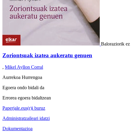
Baloraziorik ez
Zoriontsuak izatea aukeratu genuen
,
Mikel Ayllon Corral
Aurrekoa
Hurrengoa
Egoera ondo bidali da
Errorea egoera bidaltzean
Paperjale.eus(r)i buruz
Administratzaileari idatzi
Dokumentazioa