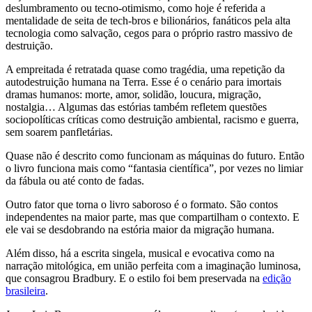
deslumbramento ou tecno-otimismo, como hoje é referida a
mentalidade de seita de tech-bros e bilionários, fanáticos pela alta
tecnologia como salvação, cegos para o próprio rastro massivo de
destruição.
A empreitada é retratada quase como tragédia, uma repetição da
autodestruição humana na Terra. Esse é o cenário para imortais
dramas humanos: morte, amor, solidão, loucura, migração,
nostalgia… Algumas das estórias também refletem questões
sociopolíticas críticas como destruição ambiental, racismo e guerra,
sem soarem panfletárias.
Quase não é descrito como funcionam as máquinas do futuro. Então
o livro funciona mais como “fantasia científica”, por vezes no limiar
da fábula ou até conto de fadas.
Outro fator que torna o livro saboroso é o formato. São contos
independentes na maior parte, mas que compartilham o contexto. E
ele vai se desdobrando na estória maior da migração humana.
Além disso, há a escrita singela, musical e evocativa como na
narração mitológica, em união perfeita com a imaginação luminosa,
que consagrou Bradbury. E o estilo foi bem preservada na
edição
brasileira
.