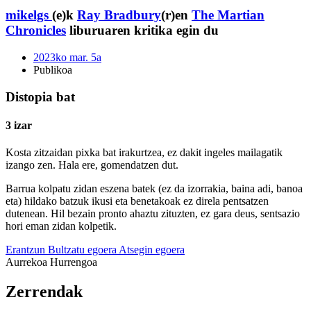
mikelgs
(e)k
Ray Bradbury
(r)en
The Martian
Chronicles
liburuaren kritika egin du
2023ko mar. 5a
Publikoa
Distopia bat
3 izar
Kosta zitzaidan pixka bat irakurtzea, ez dakit ingeles mailagatik
izango zen. Hala ere, gomendatzen dut.
Barrua kolpatu zidan eszena batek (ez da izorrakia, baina adi, banoa
eta) hildako batzuk ikusi eta benetakoak ez direla pentsatzen
dutenean. Hil bezain pronto ahaztu zituzten, ez gara deus, sentsazio
hori eman zidan kolpetik.
Erantzun
Bultzatu egoera
Atsegin egoera
Aurrekoa
Hurrengoa
Zerrendak