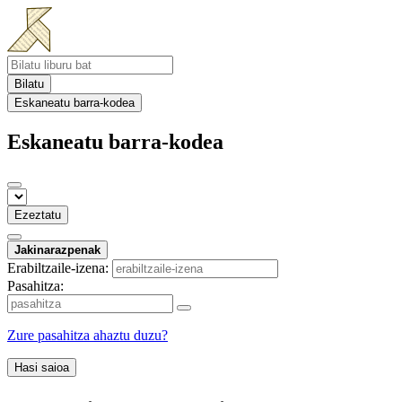
Bilatu
Eskaneatu barra-kodea
Eskaneatu barra-kodea
Ezeztatu
Jakinarazpenak
Erabiltzaile-izena:
Pasahitza:
Zure pasahitza ahaztu duzu?
Hasi saioa