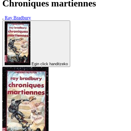
Chroniques martiennes
,
Ray Bradbury
Egin click handitzeko