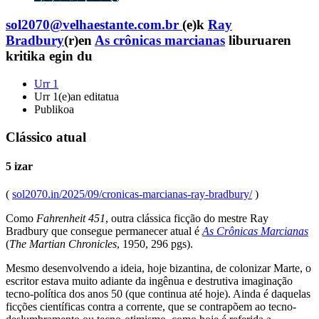
sol2070@velhaestante.com.br
(e)k
Ray
Bradbury
(r)en
As crônicas marcianas
liburuaren
kritika egin du
Urr 1
Urr 1(e)an editatua
Publikoa
Clássico atual
5 izar
(
sol2070.in/2025/09/cronicas-marcianas-ray-bradbury/
)
Como
Fahrenheit 451
, outra clássica ficção do mestre Ray
Bradbury que consegue permanecer atual é
As Crônicas Marcianas
(
The Martian Chronicles
, 1950, 296 pgs).
Mesmo desenvolvendo a ideia, hoje bizantina, de colonizar Marte, o
escritor estava muito adiante da ingênua e destrutiva imaginação
tecno-política dos anos 50 (que continua até hoje). Ainda é daquelas
ficções científicas contra a corrente, que se contrapõem ao tecno-