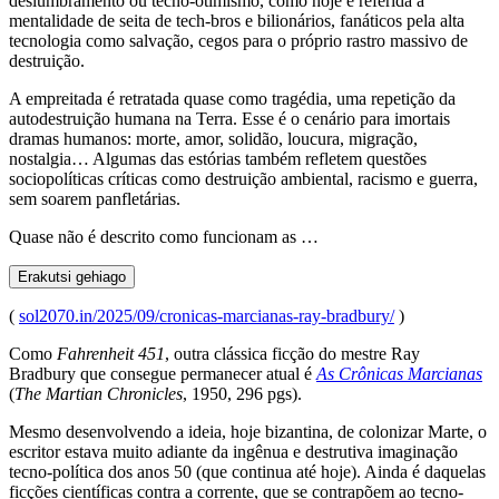
deslumbramento ou tecno-otimismo, como hoje é referida a
mentalidade de seita de tech-bros e bilionários, fanáticos pela alta
tecnologia como salvação, cegos para o próprio rastro massivo de
destruição.
A empreitada é retratada quase como tragédia, uma repetição da
autodestruição humana na Terra. Esse é o cenário para imortais
dramas humanos: morte, amor, solidão, loucura, migração,
nostalgia… Algumas das estórias também refletem questões
sociopolíticas críticas como destruição ambiental, racismo e guerra,
sem soarem panfletárias.
Quase não é descrito como funcionam as …
Erakutsi gehiago
(
sol2070.in/2025/09/cronicas-marcianas-ray-bradbury/
)
Como
Fahrenheit 451
, outra clássica ficção do mestre Ray
Bradbury que consegue permanecer atual é
As Crônicas Marcianas
(
The Martian Chronicles
, 1950, 296 pgs).
Mesmo desenvolvendo a ideia, hoje bizantina, de colonizar Marte, o
escritor estava muito adiante da ingênua e destrutiva imaginação
tecno-política dos anos 50 (que continua até hoje). Ainda é daquelas
ficções científicas contra a corrente, que se contrapõem ao tecno-