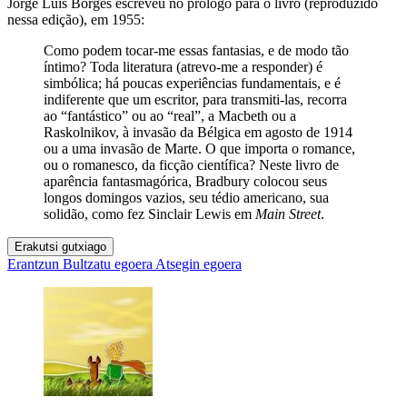
Jorge Luis Borges escreveu no prólogo para o livro (reproduzido
nessa edição), em 1955:
Como podem tocar-me essas fantasias, e de modo tão
íntimo? Toda literatura (atrevo-me a responder) é
simbólica; há poucas experiências fundamentais, e é
indiferente que um escritor, para transmiti-las, recorra
ao “fantástico” ou ao “real”, a Macbeth ou a
Raskolnikov, à invasão da Bélgica em agosto de 1914
ou a uma invasão de Marte. O que importa o romance,
ou o romanesco, da ficção científica? Neste livro de
aparência fantasmagórica, Bradbury colocou seus
longos domingos vazios, seu tédio americano, sua
solidão, como fez Sinclair Lewis em
Main Street
.
Erakutsi gutxiago
Erantzun
Bultzatu egoera
Atsegin egoera