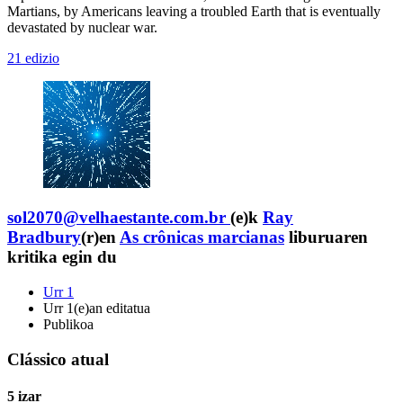
Martians, by Americans leaving a troubled Earth that is eventually
devastated by nuclear war.
21 edizio
sol2070@velhaestante.com.br
(e)k
Ray
Bradbury
(r)en
As crônicas marcianas
liburuaren
kritika egin du
Urr 1
Urr 1(e)an editatua
Publikoa
Clássico atual
5 izar