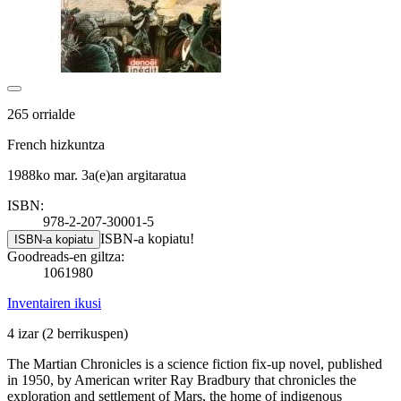
265 orrialde
French hizkuntza
1988ko mar. 3a(e)an argitaratua
ISBN:
978-2-207-30001-5
ISBN-a kopiatu!
ISBN-a kopiatu
Goodreads-en giltza:
1061980
Inventairen ikusi
4 izar
(2 berrikuspen)
The Martian Chronicles is a science fiction fix-up novel, published
in 1950, by American writer Ray Bradbury that chronicles the
exploration and settlement of Mars, the home of indigenous