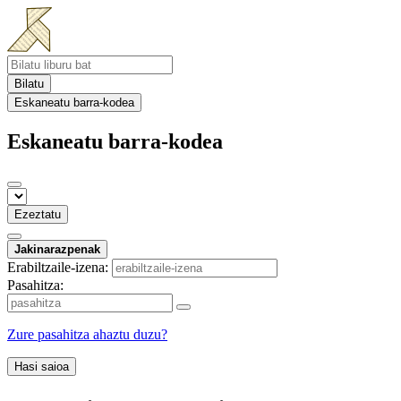
Bilatu
Eskaneatu barra-kodea
Eskaneatu barra-kodea
Ezeztatu
Jakinarazpenak
Erabiltzaile-izena:
Pasahitza:
Zure pasahitza ahaztu duzu?
Hasi saioa