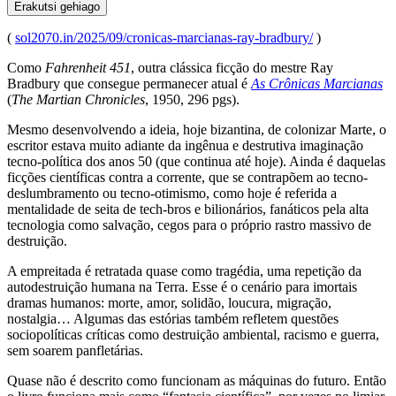
Erakutsi gehiago
(
sol2070.in/2025/09/cronicas-marcianas-ray-bradbury/
)
Como
Fahrenheit 451
, outra clássica ficção do mestre Ray
Bradbury que consegue permanecer atual é
As Crônicas Marcianas
(
The Martian Chronicles
, 1950, 296 pgs).
Mesmo desenvolvendo a ideia, hoje bizantina, de colonizar Marte, o
escritor estava muito adiante da ingênua e destrutiva imaginação
tecno-política dos anos 50 (que continua até hoje). Ainda é daquelas
ficções científicas contra a corrente, que se contrapõem ao tecno-
deslumbramento ou tecno-otimismo, como hoje é referida a
mentalidade de seita de tech-bros e bilionários, fanáticos pela alta
tecnologia como salvação, cegos para o próprio rastro massivo de
destruição.
A empreitada é retratada quase como tragédia, uma repetição da
autodestruição humana na Terra. Esse é o cenário para imortais
dramas humanos: morte, amor, solidão, loucura, migração,
nostalgia… Algumas das estórias também refletem questões
sociopolíticas críticas como destruição ambiental, racismo e guerra,
sem soarem panfletárias.
Quase não é descrito como funcionam as máquinas do futuro. Então