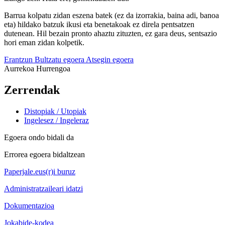
Barrua kolpatu zidan eszena batek (ez da izorrakia, baina adi, banoa
eta) hildako batzuk ikusi eta benetakoak ez direla pentsatzen
dutenean. Hil bezain pronto ahaztu zituzten, ez gara deus, sentsazio
hori eman zidan kolpetik.
Erantzun
Bultzatu egoera
Atsegin egoera
Aurrekoa
Hurrengoa
Zerrendak
Distopiak / Utopiak
Ingelesez / Ingeleraz
Egoera ondo bidali da
Errorea egoera bidaltzean
Paperjale.eus(r)i buruz
Administratzaileari idatzi
Dokumentazioa
Jokabide-kodea