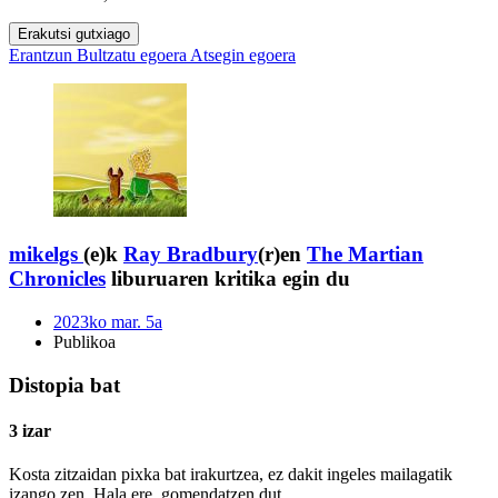
Erakutsi gutxiago
Erantzun
Bultzatu egoera
Atsegin egoera
mikelgs
(e)k
Ray Bradbury
(r)en
The Martian
Chronicles
liburuaren kritika egin du
2023ko mar. 5a
Publikoa
Distopia bat
3 izar
Kosta zitzaidan pixka bat irakurtzea, ez dakit ingeles mailagatik
izango zen. Hala ere, gomendatzen dut.