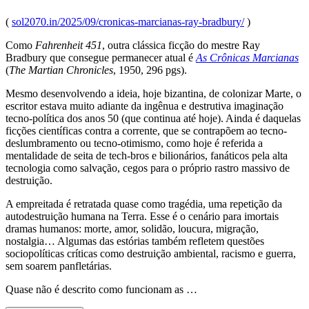
(
sol2070.in/2025/09/cronicas-marcianas-ray-bradbury/
)
Como
Fahrenheit 451
, outra clássica ficção do mestre Ray
Bradbury que consegue permanecer atual é
As Crônicas Marcianas
(
The Martian Chronicles
, 1950, 296 pgs).
Mesmo desenvolvendo a ideia, hoje bizantina, de colonizar Marte, o
escritor estava muito adiante da ingênua e destrutiva imaginação
tecno-política dos anos 50 (que continua até hoje). Ainda é daquelas
ficções científicas contra a corrente, que se contrapõem ao tecno-
deslumbramento ou tecno-otimismo, como hoje é referida a
mentalidade de seita de tech-bros e bilionários, fanáticos pela alta
tecnologia como salvação, cegos para o próprio rastro massivo de
destruição.
A empreitada é retratada quase como tragédia, uma repetição da
autodestruição humana na Terra. Esse é o cenário para imortais
dramas humanos: morte, amor, solidão, loucura, migração,
nostalgia… Algumas das estórias também refletem questões
sociopolíticas críticas como destruição ambiental, racismo e guerra,
sem soarem panfletárias.
Quase não é descrito como funcionam as …