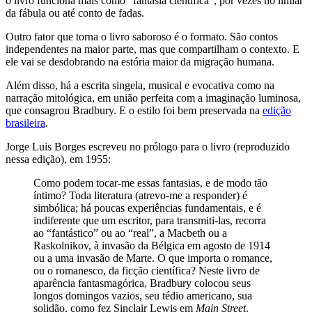
o livro funciona mais como “fantasia científica”, por vezes no limiar
da fábula ou até conto de fadas.
Outro fator que torna o livro saboroso é o formato. São contos
independentes na maior parte, mas que compartilham o contexto. E
ele vai se desdobrando na estória maior da migração humana.
Além disso, há a escrita singela, musical e evocativa como na
narração mitológica, em união perfeita com a imaginação luminosa,
que consagrou Bradbury. E o estilo foi bem preservada na
edição
brasileira
.
Jorge Luis Borges escreveu no prólogo para o livro (reproduzido
nessa edição), em 1955:
Como podem tocar-me essas fantasias, e de modo tão
íntimo? Toda literatura (atrevo-me a responder) é
simbólica; há poucas experiências fundamentais, e é
indiferente que um escritor, para transmiti-las, recorra
ao “fantástico” ou ao “real”, a Macbeth ou a
Raskolnikov, à invasão da Bélgica em agosto de 1914
ou a uma invasão de Marte. O que importa o romance,
ou o romanesco, da ficção científica? Neste livro de
aparência fantasmagórica, Bradbury colocou seus
longos domingos vazios, seu tédio americano, sua
solidão, como fez Sinclair Lewis em
Main Street
.