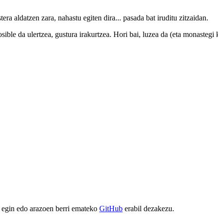
era aldatzen zara, nahastu egiten dira... pasada bat iruditu zitzaidan.
sible da ulertzea, gustura irakurtzea. Hori bai, luzea da (eta monastegi
 egin edo arazoen berri emateko
GitHub
erabil dezakezu.