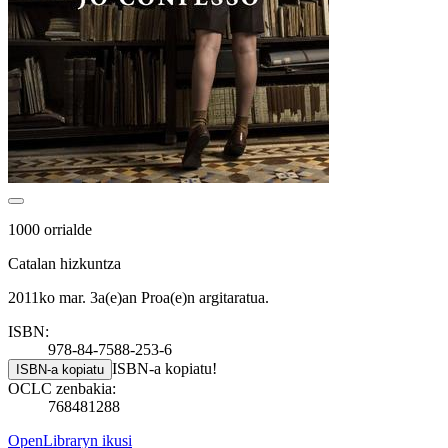
1000 orrialde
Catalan hizkuntza
2011ko mar. 3a(e)an Proa(e)n argitaratua.
ISBN:
978-84-7588-253-6
ISBN-a kopiatu!
ISBN-a kopiatu
OCLC zenbakia:
768481288
OpenLibraryn ikusi