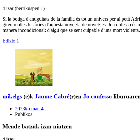
4 izar
(berrikuspen 1)
Si la botiga d'antiguitats de la família és tot un univers per al petit Ad
giren moltes històries d'aquesta novel·la de novel·les. Jo confesso és u
manera incondicional; d'algú que se sent culpable d'una mort violenta, 
Edizio 1
mikelgs
(e)k
Jaume Cabré
(r)en
Jo confesso
liburuaren
2023ko mar. 4a
Publikoa
Mende batzuk izan nintzen
4 izar