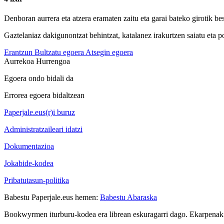
Denboran aurrera eta atzera eramaten zaitu eta garai bateko girotik best
Gaztelaniaz dakigunontzat behintzat, katalanez irakurtzen saiatu eta po
Erantzun
Bultzatu egoera
Atsegin egoera
Aurrekoa
Hurrengoa
Egoera ondo bidali da
Errorea egoera bidaltzean
Paperjale.eus(r)i buruz
Administratzaileari idatzi
Dokumentazioa
Jokabide-kodea
Pribatutasun-politika
Babestu Paperjale.eus hemen:
Babestu Abaraska
Bookwyrmen iturburu-kodea era librean eskuragarri dago. Ekarpenak