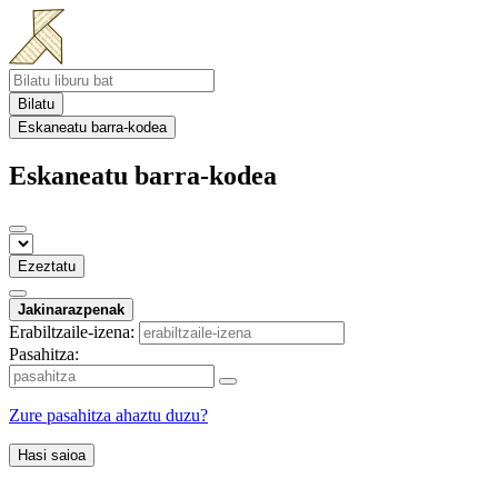
Bilatu
Eskaneatu barra-kodea
Eskaneatu barra-kodea
Ezeztatu
Jakinarazpenak
Erabiltzaile-izena:
Pasahitza:
Zure pasahitza ahaztu duzu?
Hasi saioa