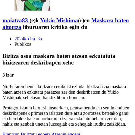
maiatza83
(e)k
Yukio Mishima
(r)en
Maskara baten
aitortza
liburuaren kritika egin du
2024ko ira. 3a
Publikoa
Bizitza osoa maskara baten atzean ezkutatuta
bizitzearen deskribapen xehe
3 izar
Norberaren benetako izaera erakutsi ezinda, bizitza osoa maskara
baten atzean ezkutatu pasatzea zer den deskribatzen du Yukio
Mishimak xehetasun handiz liburu honetan.
Protagonistaren barne-hausnarketa, pentsamendu eta sentimenduen
deskribapenek primeran islatzen dute arau zorrotzez betetako garai
eta herrialde batean norberaren izaera ezkutatu beharra zer den,
nahiz eta zenbait unetan luzeegiak eta xehegiak iruditu zaizkidan.
Erantzun
Bultzatu egoera
Atsegin egoera