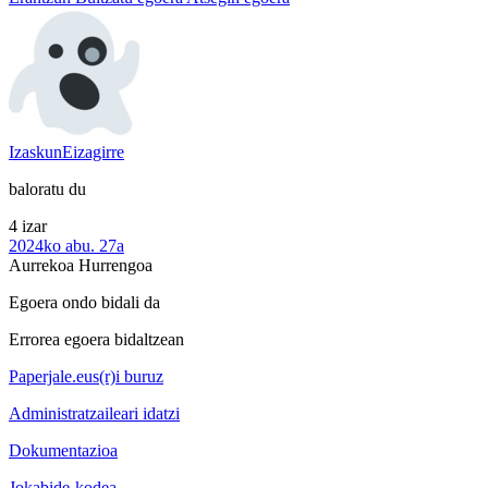
IzaskunEizagirre
baloratu du
4 izar
2024ko abu. 27a
Aurrekoa
Hurrengoa
Egoera ondo bidali da
Errorea egoera bidaltzean
Paperjale.eus(r)i buruz
Administratzaileari idatzi
Dokumentazioa
Jokabide-kodea