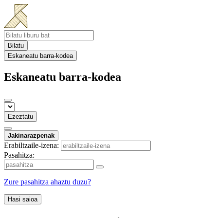
Bilatu
Eskaneatu barra-kodea
Eskaneatu barra-kodea
Ezeztatu
Jakinarazpenak
Erabiltzaile-izena:
Pasahitza:
Zure pasahitza ahaztu duzu?
Hasi saioa