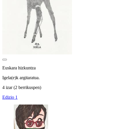
Euskara hizkuntza
Igela(e)k argitaratua.
4 izar
(2 berrikuspen)
Edizio 1