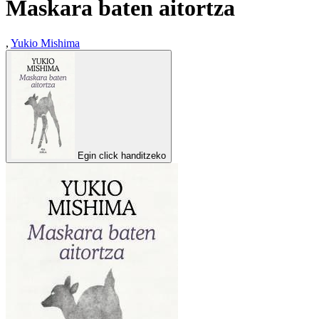
Maskara baten aitortza
,
Yukio Mishima
Egin click handitzeko