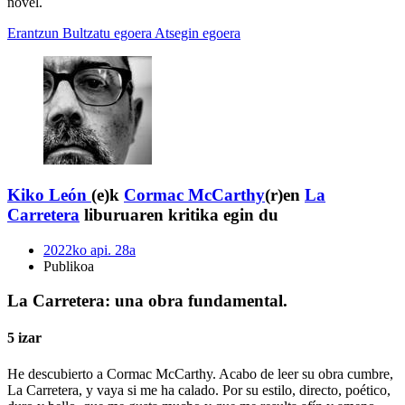
novel.
Erantzun
Bultzatu egoera
Atsegin egoera
Kiko León
(e)k
Cormac McCarthy
(r)en
La
Carretera
liburuaren kritika egin du
2022ko api. 28a
Publikoa
La Carretera: una obra fundamental.
5 izar
He descubierto a Cormac McCarthy. Acabo de leer su obra cumbre,
La Carretera, y vaya si me ha calado. Por su estilo, directo, poético,