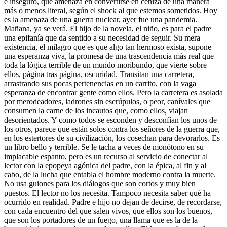
e inseguro, que amenaza en convertirse en ceniza de una manera
más o menos literal, según el shock al que estemos sometidos. Hoy
es la amenaza de una guerra nuclear, ayer fue una pandemia.
Mañana, ya se verá. El hijo de la novela, el niño, es para el padre
una epifanía que da sentido a su necesidad de seguir. Su mera
existencia, el milagro que es que algo tan hermoso exista, supone
una esperanza viva, la promesa de una trascendencia más real que
toda la lógica terrible de un mundo moribundo, que vierte sobre
ellos, página tras página, oscuridad. Transitan una carretera,
arrastrando sus pocas pertenencias en un carrito, con la vaga
esperanza de encontrar gente como ellos. Pero la carretera es asolada
por merodeadores, ladrones sin escrúpulos, o peor, canívales que
consumen la carne de los incautos que, como ellos, viajan
desorientados. Y como todos se esconden y desconfían los unos de
los otros, parece que están solos contra los señores de la guerra que,
en los estertores de su civilización, los cosechan para devorarlos. Es
un libro bello y terrible. Se le tacha a veces de monótono en su
implacable espanto, pero es un recurso al servicio de conectar al
lector con la epopeya agónica del padre, con la épica, al fin y al
cabo, de la lucha que entabla el hombre moderno contra la muerte.
No usa guiones para los diálogos que son cortos y muy bien
puestos. El lector no los necesita. Tampoco necesita saber qué ha
ocurrido en realidad. Padre e hijo no dejan de decirse, de recordarse,
con cada encuentro del que salen vivos, que ellos son los buenos,
que son los portadores de un fuego, una llama que es la de la