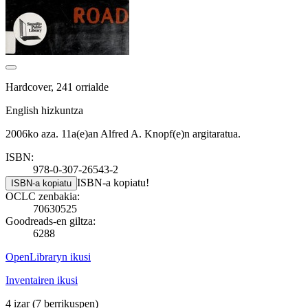
Hardcover, 241 orrialde
English hizkuntza
2006ko aza. 11a(e)an Alfred A. Knopf(e)n argitaratua.
ISBN:
978-0-307-26543-2
ISBN-a kopiatu!
ISBN-a kopiatu
OCLC zenbakia:
70630525
Goodreads-en giltza:
6288
OpenLibraryn ikusi
Inventairen ikusi
4 izar
(7 berrikuspen)