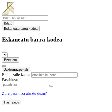
Bilatu
Eskaneatu barra-kodea
Eskaneatu barra-kodea
Ezeztatu
Jakinarazpenak
Erabiltzaile-izena:
Pasahitza:
Zure pasahitza ahaztu duzu?
Hasi saioa