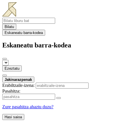
Bilatu
Eskaneatu barra-kodea
Eskaneatu barra-kodea
Ezeztatu
Jakinarazpenak
Erabiltzaile-izena:
Pasahitza:
Zure pasahitza ahaztu duzu?
Hasi saioa