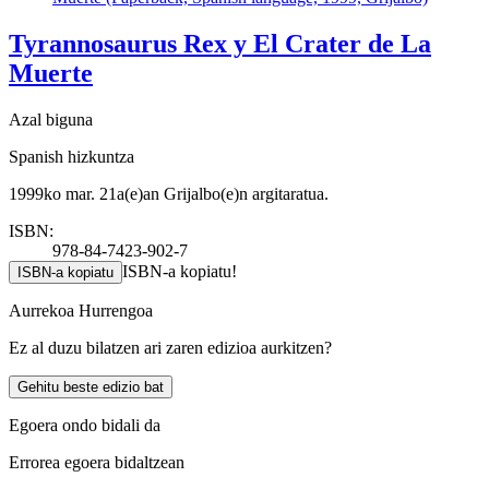
Tyrannosaurus Rex y El Crater de La
Muerte
Azal biguna
Spanish hizkuntza
1999ko mar. 21a(e)an Grijalbo(e)n argitaratua.
ISBN:
978-84-7423-902-7
ISBN-a kopiatu!
ISBN-a kopiatu
Aurrekoa
Hurrengoa
Ez al duzu bilatzen ari zaren edizioa aurkitzen?
Gehitu beste edizio bat
Egoera ondo bidali da
Errorea egoera bidaltzean