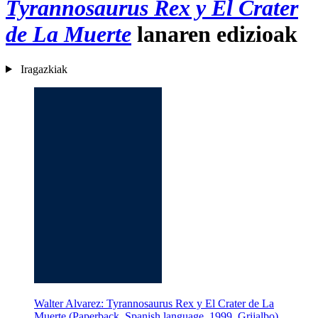
Tyrannosaurus Rex y El Crater
de La Muerte
lanaren edizioak
Iragazkiak
Walter Alvarez: Tyrannosaurus Rex y El Crater de La
Muerte (Paperback, Spanish language, 1999, Grijalbo)