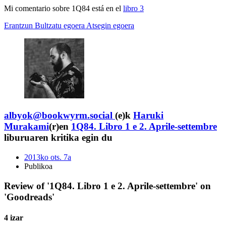
Mi comentario sobre 1Q84 está en el
libro 3
Erantzun
Bultzatu egoera
Atsegin egoera
albyok@bookwyrm.social
(e)k
Haruki
Murakami
(r)en
1Q84. Libro 1 e 2. Aprile-settembre
liburuaren kritika egin du
2013ko ots. 7a
Publikoa
Review of '1Q84. Libro 1 e 2. Aprile-settembre' on
'Goodreads'
4 izar