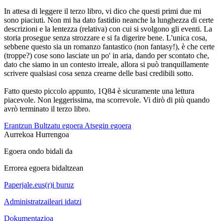
In attesa di leggere il terzo libro, vi dico che questi primi due mi
sono piaciuti. Non mi ha dato fastidio neanche la lunghezza di certe
descrizioni e la lentezza (relativa) con cui si svolgono gli eventi. La
storia prosegue senza strozzare e si fa digerire bene. L'unica cosa,
sebbene questo sia un romanzo fantastico (non fantasy!), è che certe
(troppe?) cose sono lasciate un po' in aria, dando per scontato che,
dato che siamo in un contesto irreale, allora si può tranquillamente
scrivere qualsiasi cosa senza crearne delle basi credibili sotto.
Fatto questo piccolo appunto, 1Q84 è sicuramente una lettura
piacevole. Non leggerissima, ma scorrevole. Vi dirò di più quando
avrò terminato il terzo libro.
Erantzun
Bultzatu egoera
Atsegin egoera
Aurrekoa
Hurrengoa
Egoera ondo bidali da
Errorea egoera bidaltzean
Paperjale.eus(r)i buruz
Administratzaileari idatzi
Dokumentazioa