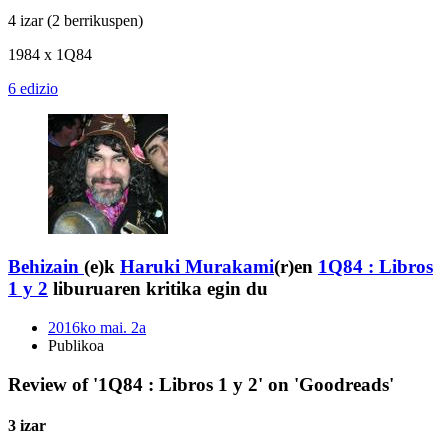
4 izar
(2 berrikuspen)
1984 x 1Q84
6 edizio
Behizain
(e)k
Haruki Murakami
(r)en
1Q84 : Libros
1 y 2
liburuaren kritika egin du
2016ko mai. 2a
Publikoa
Review of '1Q84 : Libros 1 y 2' on 'Goodreads'
3 izar