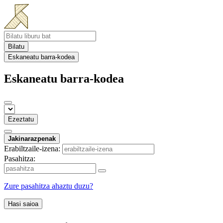
Bilatu
Eskaneatu barra-kodea
Eskaneatu barra-kodea
Ezeztatu
Jakinarazpenak
Erabiltzaile-izena:
Pasahitza:
Zure pasahitza ahaztu duzu?
Hasi saioa