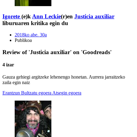
Igorete
(e)k
Ann Leckie
(r)en
Justicia auxiliar
liburuaren kritika egin du
2018ko abe. 30a
Publikoa
Review of 'Justicia auxiliar' on 'Goodreads'
4 izar
Gauza gehiegi argitzeke lehenengo honetan. Aurrera jarraitzeko
zaila egin naiz
Erantzun
Bultzatu egoera
Atsegin egoera