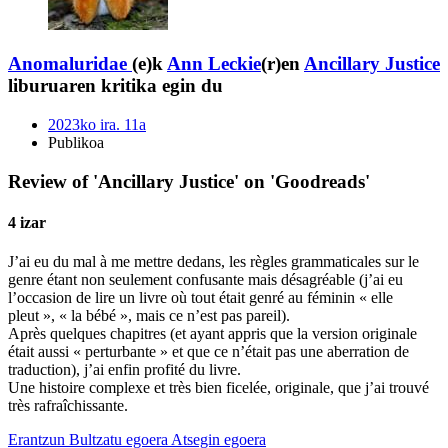
Anomaluridae
(e)k
Ann Leckie
(r)en
Ancillary Justice
liburuaren kritika egin du
2023ko ira. 11a
Publikoa
Review of 'Ancillary Justice' on 'Goodreads'
4 izar
J’ai eu du mal à me mettre dedans, les règles grammaticales sur le
genre étant non seulement confusante mais désagréable (j’ai eu
l’occasion de lire un livre où tout était genré au féminin « elle
pleut », « la bébé », mais ce n’est pas pareil).
Après quelques chapitres (et ayant appris que la version originale
était aussi « perturbante » et que ce n’était pas une aberration de
traduction), j’ai enfin profité du livre.
Une histoire complexe et très bien ficelée, originale, que j’ai trouvé
très rafraîchissante.
Erantzun
Bultzatu egoera
Atsegin egoera