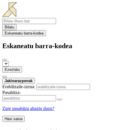
Bilatu
Eskaneatu barra-kodea
Eskaneatu barra-kodea
Ezeztatu
Jakinarazpenak
Erabiltzaile-izena:
Pasahitza:
Zure pasahitza ahaztu duzu?
Hasi saioa