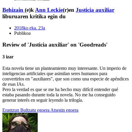
Behizain
(e)k
Ann Leckie
(r)en
Justicia auxiliar
liburuaren kritika egin du
2018ko eka. 23a
Publikoa
Review of 'Justicia auxiliar' on 'Goodreads'
3 izar
Esta novela tiene un planteamiento muy interesante. Un imperio de
inteligencias artificiales que asimilan seres humanos para
convertirlos en "auxiliares", que son como una especie de apéndices
de esas IAs.
Pero la verdad es que se me ha hecho muy difícil entender qué
estaba pasando durante toda la novela. No me ha conseguido
generar interés en seguir leyendo la trilogía.
Erantzun
Bultzatu egoera
Atsegin egoera