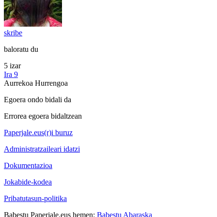
skribe
baloratu du
5 izar
Ira 9
Aurrekoa
Hurrengoa
Egoera ondo bidali da
Errorea egoera bidaltzean
Paperjale.eus(r)i buruz
Administratzaileari idatzi
Dokumentazioa
Jokabide-kodea
Pribatutasun-politika
Babestu Paperjale.eus hemen:
Babestu Abaraska