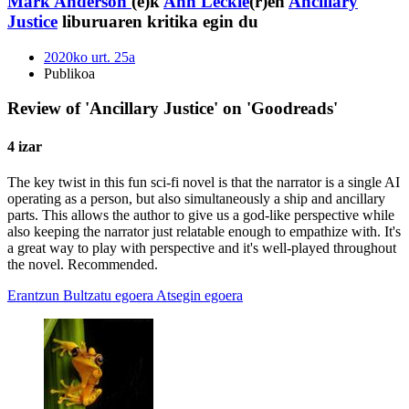
Mark Anderson
(e)k
Ann Leckie
(r)en
Ancillary
Justice
liburuaren kritika egin du
2020ko urt. 25a
Publikoa
Review of 'Ancillary Justice' on 'Goodreads'
4 izar
The key twist in this fun sci-fi novel is that the narrator is a single AI
operating as a person, but also simultaneously a ship and ancillary
parts. This allows the author to give us a god-like perspective while
also keeping the narrator just relatable enough to empathize with. It's
a great way to play with perspective and it's well-played throughout
the novel. Recommended.
Erantzun
Bultzatu egoera
Atsegin egoera