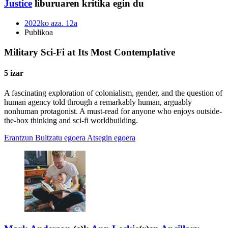
Justice
liburuaren kritika egin du
2022ko aza. 12a
Publikoa
Military Sci-Fi at Its Most Contemplative
5 izar
A fascinating exploration of colonialism, gender, and the question of
human agency told through a remarkably human, arguably
nonhuman protagonist. A must-read for anyone who enjoys outside-
the-box thinking and sci-fi worldbuilding.
Erantzun
Bultzatu egoera
Atsegin egoera