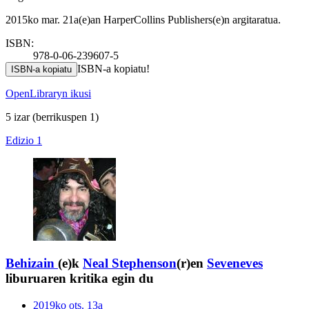
2015ko mar. 21a(e)an HarperCollins Publishers(e)n argitaratua.
ISBN:
978-0-06-239607-5
ISBN-a kopiatu!
ISBN-a kopiatu
OpenLibraryn ikusi
5 izar
(berrikuspen 1)
Edizio 1
Behizain
(e)k
Neal Stephenson
(r)en
Seveneves
liburuaren kritika egin du
2019ko ots. 13a