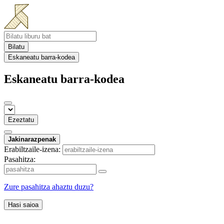
Bilatu
Eskaneatu barra-kodea
Eskaneatu barra-kodea
Ezeztatu
Jakinarazpenak
Erabiltzaile-izena:
Pasahitza:
Zure pasahitza ahaztu duzu?
Hasi saioa