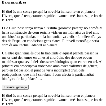
Baloraziorik ez
El títol és una conya perquè la novel·la transcorre en el planeta
Hivern, que té temperatures significativament més baixes que les de
la Terra.
I Le Guin posa força llenya a l'estufa (prometo parar!): no només hi
ha la construcció de com seria la vida en un món així de fred amb
una biosfera particular, i on la humanitat va arribar fa milers d'anys
des de l'espai en condicions gens clares. El nivell tecnològic seria
com és ara l’actual, adaptat al planeta.
Un altre gran tema és que lis habitants d’aquest planeta passen la
major part del temps en un estat andrògin, des del que poden
manifestar qualsevol dels dos sexes biològics quan entren en zel. Al
principi em preocupava trobar-me amb essencialismes de gènere,
però en tot cas són el punt de vista incomplert d’un dels
protagonistes, que anirà canviant. I com afecta la particularitat
biològica de la població …
Erakutsi gehiago
El títol és una conya perquè la novel·la transcorre en el planeta
Hivern, que té temperatures significativament més baixes que les de
la Terra.