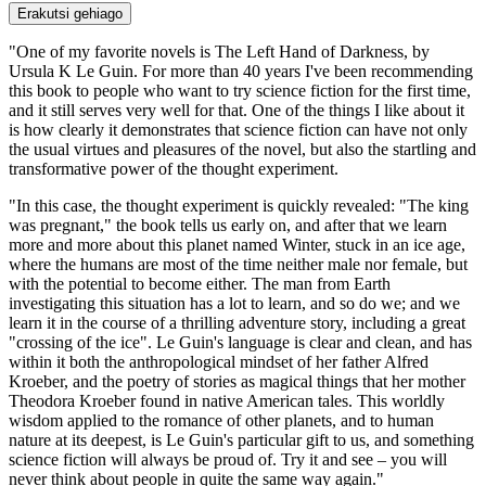
Erakutsi gehiago
"One of my favorite novels is The Left Hand of Darkness, by
Ursula K Le Guin. For more than 40 years I've been recommending
this book to people who want to try science fiction for the first time,
and it still serves very well for that. One of the things I like about it
is how clearly it demonstrates that science fiction can have not only
the usual virtues and pleasures of the novel, but also the startling and
transformative power of the thought experiment.
"In this case, the thought experiment is quickly revealed: "The king
was pregnant," the book tells us early on, and after that we learn
more and more about this planet named Winter, stuck in an ice age,
where the humans are most of the time neither male nor female, but
with the potential to become either. The man from Earth
investigating this situation has a lot to learn, and so do we; and we
learn it in the course of a thrilling adventure story, including a great
"crossing of the ice". Le Guin's language is clear and clean, and has
within it both the anthropological mindset of her father Alfred
Kroeber, and the poetry of stories as magical things that her mother
Theodora Kroeber found in native American tales. This worldly
wisdom applied to the romance of other planets, and to human
nature at its deepest, is Le Guin's particular gift to us, and something
science fiction will always be proud of. Try it and see – you will
never think about people in quite the same way again."