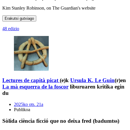
Kim Stanley Robinson, on The Guardian's website
Erakutsi gutxiago
48 edizio
Lectures de capità picat
(e)k
Ursula K. Le Guin
(r)en
La mà esquerra de la foscor
liburuaren kritika egin
du
2025ko ots. 21a
Publikoa
Sòlida ciència ficció que no deixa fred (badumtss)