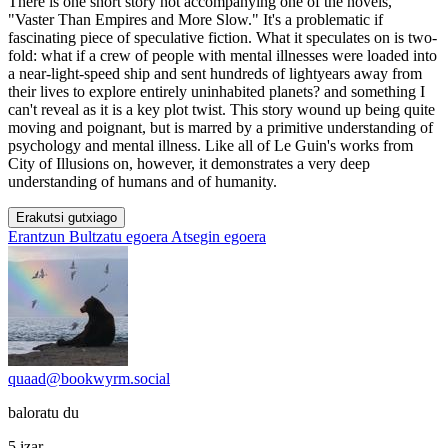
There is one short story not accompanying one of the novels,
"Vaster Than Empires and More Slow." It's a problematic if
fascinating piece of speculative fiction. What it speculates on is two-
fold: what if a crew of people with mental illnesses were loaded into
a near-light-speed ship and sent hundreds of lightyears away from
their lives to explore entirely uninhabited planets? and something I
can't reveal as it is a key plot twist. This story wound up being quite
moving and poignant, but is marred by a primitive understanding of
psychology and mental illness. Like all of Le Guin's works from
City of Illusions on, however, it demonstrates a very deep
understanding of humans and of humanity.
Erakutsi gutxiago
Erantzun
Bultzatu egoera
Atsegin egoera
quaad@bookwyrm.social
baloratu du
5 izar