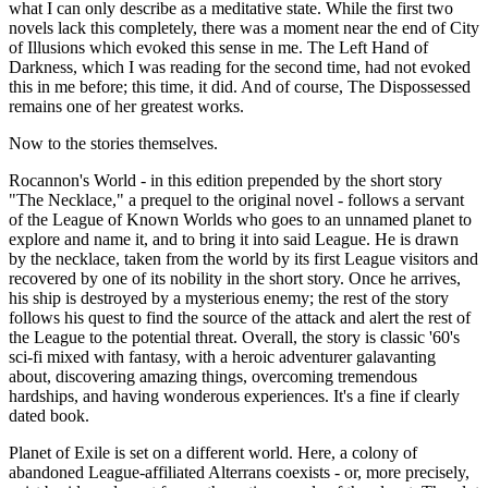
what I can only describe as a meditative state. While the first two
novels lack this completely, there was a moment near the end of City
of Illusions which evoked this sense in me. The Left Hand of
Darkness, which I was reading for the second time, had not evoked
this in me before; this time, it did. And of course, The Dispossessed
remains one of her greatest works.
Now to the stories themselves.
Rocannon's World - in this edition prepended by the short story
"The Necklace," a prequel to the original novel - follows a servant
of the League of Known Worlds who goes to an unnamed planet to
explore and name it, and to bring it into said League. He is drawn
by the necklace, taken from the world by its first League visitors and
recovered by one of its nobility in the short story. Once he arrives,
his ship is destroyed by a mysterious enemy; the rest of the story
follows his quest to find the source of the attack and alert the rest of
the League to the potential threat. Overall, the story is classic '60's
sci-fi mixed with fantasy, with a heroic adventurer galavanting
about, discovering amazing things, overcoming tremendous
hardships, and having wonderous experiences. It's a fine if clearly
dated book.
Planet of Exile is set on a different world. Here, a colony of
abandoned League-affiliated Alterrans coexists - or, more precisely,