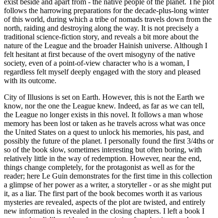
exist beside and apart from - the native people of the planet. The plot
follows the harrowing preparations for the decade-plus-long winter
of this world, during which a tribe of nomads travels down from the
north, raiding and destroying along the way. It is not precisely a
traditional science-fiction story, and reveals a bit more about the
nature of the League and the broader Hainish universe. Although I
felt hesitant at first because of the overt misogyny of the native
society, even of a point-of-view character who is a woman, I
regardless felt myself deeply engaged with the story and pleased
with its outcome.
City of Illusions is set on Earth. However, this is not the Earth we
know, nor the one the League knew. Indeed, as far as we can tell,
the League no longer exists in this novel. It follows a man whose
memory has been lost or taken as he travels across what was once
the United States on a quest to unlock his memories, his past, and
possibly the future of the planet. I personally found the first 3/4ths or
so of the book slow, sometimes interesting but often boring, with
relatively little in the way of redemption. However, near the end,
things change completely, for the protagonist as well as for the
reader; here Le Guin demonstrates for the first time in this collection
a glimpse of her power as a writer, a storyteller - or as she might put
it, as a liar. The first part of the book becomes worth it as various
mysteries are revealed, aspects of the plot are twisted, and entirely
new information is revealed in the closing chapters. I left a book I