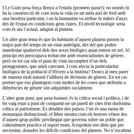
I Le Guin posa força llenya a l'estufa (prometo parar!): no només hi
ha la construcció de com seria la vida en un món així de fred amb
una biosfera particular, i on la humanitat va arribar fa milers d'anys
des de l'espai en condicions gens clares. El nivell tecnològic seria
com és ara l’actual, adaptat al planeta.
Un altre gran tema és que lis habitants d’aquest planeta passen la
major part del temps en un estat andrògin, des del que poden
manifestar qualsevol dels dos sexes biològics quan entren en zel. Al
principi em preocupava trobar-me amb essencialismes de gènere,
però en tot cas són el punt de vista incomplert d’un dels
protagonistes, que anirà canviant. I com afecta la particularitat
biològica de la població d’Hivern a la història? Doncs al meu parer
de manera molt natural l’allibera de divisions de gènere. En tot cas
permet que ens plantegem com moltes de les coses que atribuïm a
diferències de gènere són adquirides socialment.
L’altre gran punt, que pesa bastant, és la crítica social i política, i de
fet vaig estar a punt de compartir-ne un parell de cites fent duríssima
crítica al patriotisme. Es detallen dos països; l’un és una mena de
monarquia disfuncional: el llibre mostra com els horrors vénen des
d’aquest grup polític priviliegiat que governa sobre un poble que
culturalment practica el suport mutu. Kropotkin ens diria que per
necessitat, donades les difícils condicions del planeta. No n’escatima