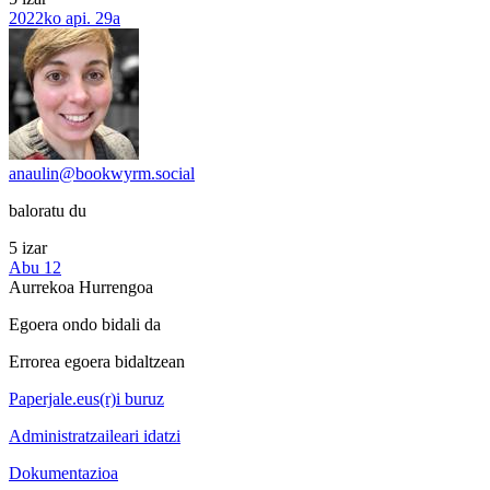
2022ko api. 29a
anaulin@bookwyrm.social
baloratu du
5 izar
Abu 12
Aurrekoa
Hurrengoa
Egoera ondo bidali da
Errorea egoera bidaltzean
Paperjale.eus(r)i buruz
Administratzaileari idatzi
Dokumentazioa