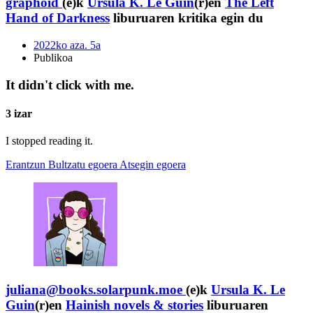
graphoid
(e)k
Ursula K. Le Guin
(r)en
The Left
Hand of Darkness
liburuaren kritika egin du
2022ko aza. 5a
Publikoa
It didn't click with me.
3 izar
I stopped reading it.
Erantzun
Bultzatu egoera
Atsegin egoera
juliana@books.solarpunk.moe
(e)k
Ursula K. Le
Guin
(r)en
Hainish novels & stories
liburuaren