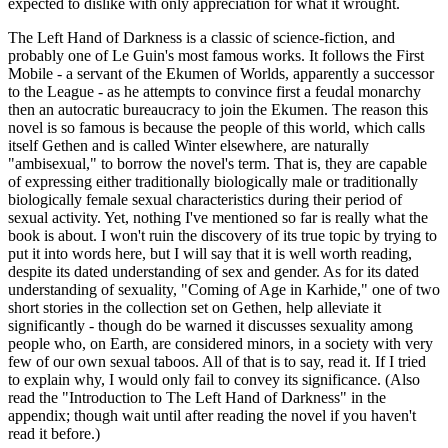
expected to dislike with only appreciation for what it wrought.
The Left Hand of Darkness is a classic of science-fiction, and
probably one of Le Guin's most famous works. It follows the First
Mobile - a servant of the Ekumen of Worlds, apparently a successor
to the League - as he attempts to convince first a feudal monarchy
then an autocratic bureaucracy to join the Ekumen. The reason this
novel is so famous is because the people of this world, which calls
itself Gethen and is called Winter elsewhere, are naturally
"ambisexual," to borrow the novel's term. That is, they are capable
of expressing either traditionally biologically male or traditionally
biologically female sexual characteristics during their period of
sexual activity. Yet, nothing I've mentioned so far is really what the
book is about. I won't ruin the discovery of its true topic by trying to
put it into words here, but I will say that it is well worth reading,
despite its dated understanding of sex and gender. As for its dated
understanding of sexuality, "Coming of Age in Karhide," one of two
short stories in the collection set on Gethen, help alleviate it
significantly - though do be warned it discusses sexuality among
people who, on Earth, are considered minors, in a society with very
few of our own sexual taboos. All of that is to say, read it. If I tried
to explain why, I would only fail to convey its significance. (Also
read the "Introduction to The Left Hand of Darkness" in the
appendix; though wait until after reading the novel if you haven't
read it before.)