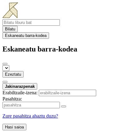
Bilatu
Eskaneatu barra-kodea
Eskaneatu barra-kodea
Ezeztatu
Jakinarazpenak
Erabiltzaile-izena:
Pasahitza:
Zure pasahitza ahaztu duzu?
Hasi saioa