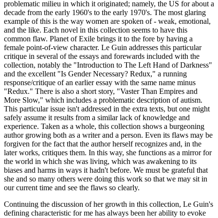
problematic milieu in which it originated; namely, the US for about a
decade from the early 1960's to the early 1970's. The most glaring
example of this is the way women are spoken of - weak, emotional,
and the like. Each novel in this collection seems to have this
common flaw. Planet of Exile brings it to the fore by having a
female point-of-view character. Le Guin addresses this particular
critique in several of the essays and forewards included with the
collection, notably the "Introduction to The Left Hand of Darkness"
and the excellent "Is Gender Necessary? Redux," a running
response/critique of an earlier essay with the same name minus
"Redux." There is also a short story, "Vaster Than Empires and
More Slow," which includes a problematic description of autism.
This particular issue isn't addressed in the extra texts, but one might
safely assume it results from a similar lack of knowledge and
experience. Taken as a whole, this collection shows a burgeoning
author growing both as a writer and a person. Even its flaws may be
forgiven for the fact that the author herself recognizes and, in the
later works, critiques them. In this way, she functions as a mirror for
the world in which she was living, which was awakening to its
biases and harms in ways it hadn't before. We must be grateful that
she and so many others were doing this work so that we may sit in
our current time and see the flaws so clearly.
Continuing the discussion of her growth in this collection, Le Guin's
defining characteristic for me has always been her ability to evoke