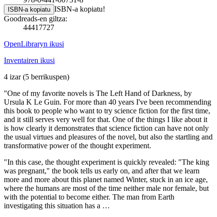
ISBN-a kopiatu!
ISBN-a kopiatu
Goodreads-en giltza:
44417727
OpenLibraryn ikusi
Inventairen ikusi
4 izar
(5 berrikuspen)
"One of my favorite novels is The Left Hand of Darkness, by
Ursula K Le Guin. For more than 40 years I've been recommending
this book to people who want to try science fiction for the first time,
and it still serves very well for that. One of the things I like about it
is how clearly it demonstrates that science fiction can have not only
the usual virtues and pleasures of the novel, but also the startling and
transformative power of the thought experiment.
"In this case, the thought experiment is quickly revealed: "The king
was pregnant," the book tells us early on, and after that we learn
more and more about this planet named Winter, stuck in an ice age,
where the humans are most of the time neither male nor female, but
with the potential to become either. The man from Earth
investigating this situation has a …