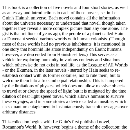
This book is a collection of five novels and four short stories, as well
as an essay and introductions to each of those novels, set in Le
Guin's Hainish universe. Each novel contains all the information
about the universe necessary to understand that novel, though taken
together they reveal a more complex picture than any one alone. The
gist is that millions of years ago, the people of a planet called Hain
or Davenant seeded various worlds with human colonists. (Though
most of these worlds had no previous inhabitants, it is mentioned in
one story that hominid life arose independantly on Earth; humans,
however, are descended from Hainish settlers.) This serves as a
vehicle for exploring humanity in various contexts and situations
which otherwise do not exist in real life, as the League of All Worlds
- or the Ekumen, in the later novels - started by Hain seeks to re-
establish contact with its former colonies, not to rule them, but to
welcome them into a free and equal relationship. This is hampered
by the limitations of physics, which does not allow massive objects
to travel at or above the speed of light; but it is mitigated by the time
dilation of near-light-speed travel, which allows humans to survive
these voyages, and in some stories a device called an ansible, which
uses quantum entaglement to instantaneously transmit messages over
arbitrary distances.
This collection begins with Le Guin's first published novel,
Rocannon's World. It, however, begins a theme of the collection: the