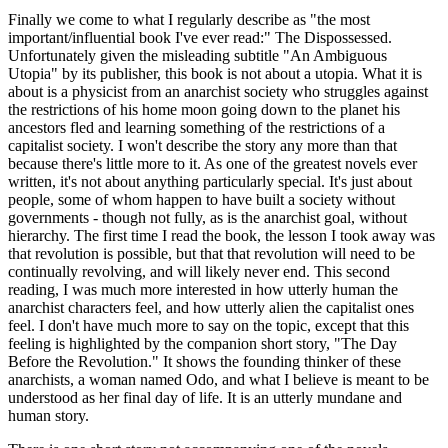
Finally we come to what I regularly describe as "the most
important/influential book I've ever read:" The Dispossessed.
Unfortunately given the misleading subtitle "An Ambiguous
Utopia" by its publisher, this book is not about a utopia. What it is
about is a physicist from an anarchist society who struggles against
the restrictions of his home moon going down to the planet his
ancestors fled and learning something of the restrictions of a
capitalist society. I won't describe the story any more than that
because there's little more to it. As one of the greatest novels ever
written, it's not about anything particularly special. It's just about
people, some of whom happen to have built a society without
governments - though not fully, as is the anarchist goal, without
hierarchy. The first time I read the book, the lesson I took away was
that revolution is possible, but that that revolution will need to be
continually revolving, and will likely never end. This second
reading, I was much more interested in how utterly human the
anarchist characters feel, and how utterly alien the capitalist ones
feel. I don't have much more to say on the topic, except that this
feeling is highlighted by the companion short story, "The Day
Before the Revolution." It shows the founding thinker of these
anarchists, a woman named Odo, and what I believe is meant to be
understood as her final day of life. It is an utterly mundane and
human story.