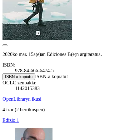
2020ko mar. 15a(e)an Ediciones B(e)n argitaratua.
ISBN:
978-84-666-6474-5
ISBN-a kopiatu!
ISBN-a kopiatu
OCLC zenbakia:
1142015383
OpenLibraryn ikusi
4 izar
(2 berrikuspen)
Edizio 1