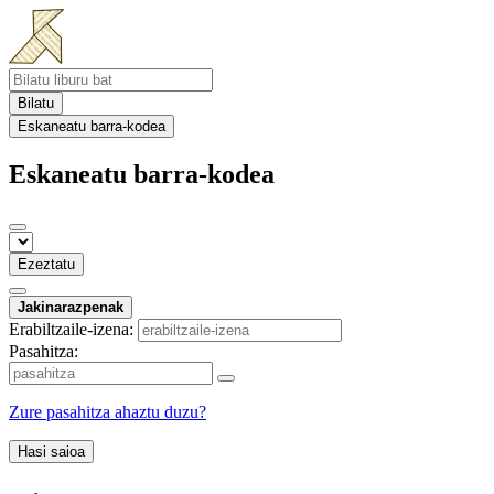
Bilatu
Eskaneatu barra-kodea
Eskaneatu barra-kodea
Ezeztatu
Jakinarazpenak
Erabiltzaile-izena:
Pasahitza:
Zure pasahitza ahaztu duzu?
Hasi saioa