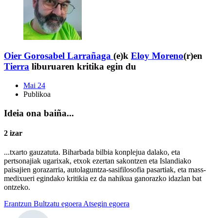
Oier Gorosabel Larrañaga
(e)k
Eloy Moreno
(r)en
Tierra
liburuaren kritika egin du
Mai 24
Publikoa
Ideia ona baiña...
2 izar
...txarto gauzatuta. Biharbada bilbia konplejua dalako, eta
pertsonajiak ugarixak, etxok ezertan sakontzen eta Islandiako
paisajien gorazarria, autolaguntza-sasifilosofia pasartiak, eta mass-
medixueri egindako kritikia ez da nahikua ganorazko idazlan bat
ontzeko.
Erantzun
Bultzatu egoera
Atsegin egoera