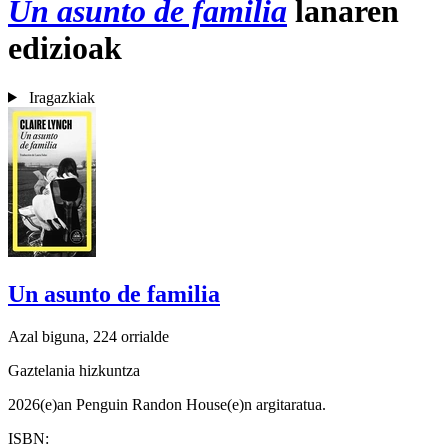
Un asunto de familia
lanaren
edizioak
Iragazkiak
Un asunto de familia
Azal biguna, 224 orrialde
Gaztelania hizkuntza
2026(e)an Penguin Randon House(e)n argitaratua.
ISBN: