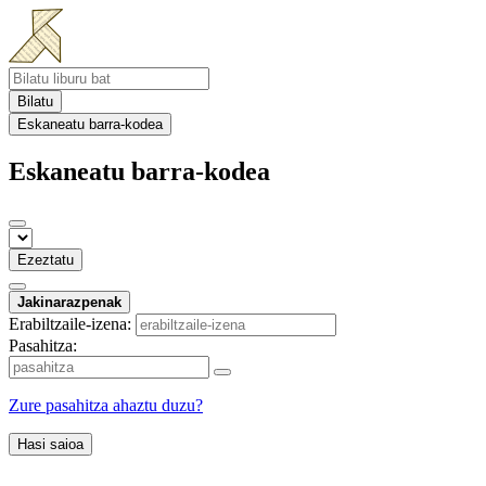
Bilatu
Eskaneatu barra-kodea
Eskaneatu barra-kodea
Ezeztatu
Jakinarazpenak
Erabiltzaile-izena:
Pasahitza:
Zure pasahitza ahaztu duzu?
Hasi saioa