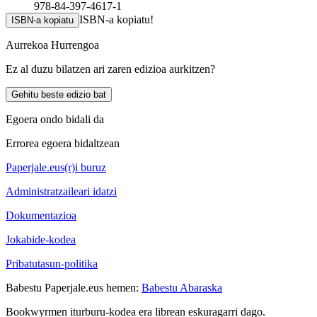
978-84-397-4617-1
ISBN-a kopiatu!
ISBN-a kopiatu
Aurrekoa
Hurrengoa
Ez al duzu bilatzen ari zaren edizioa aurkitzen?
Gehitu beste edizio bat
Egoera ondo bidali da
Errorea egoera bidaltzean
Paperjale.eus(r)i buruz
Administratzaileari idatzi
Dokumentazioa
Jokabide-kodea
Pribatutasun-politika
Babestu Paperjale.eus hemen:
Babestu Abaraska
Bookwyrmen iturburu-kodea era librean eskuragarri dago.