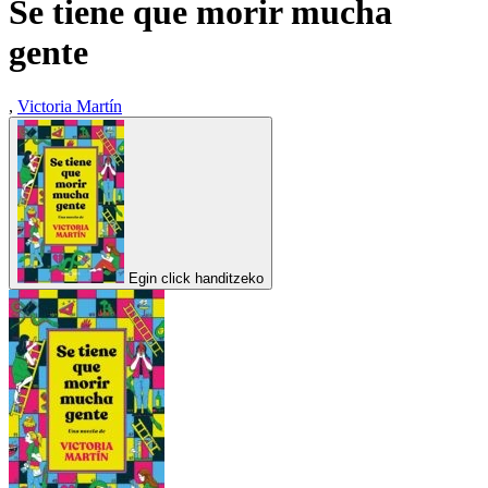
Se tiene que morir mucha
gente
,
Victoria Martín
Egin click handitzeko