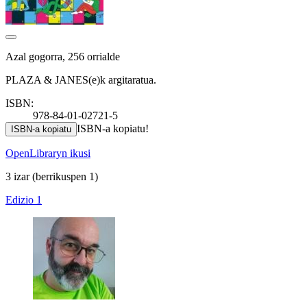
Azal gogorra, 256 orrialde
PLAZA & JANES(e)k argitaratua.
ISBN:
978-84-01-02721-5
ISBN-a kopiatu!
ISBN-a kopiatu
OpenLibraryn ikusi
3 izar
(berrikuspen 1)
Edizio 1