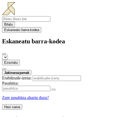
Bilatu
Eskaneatu barra-kodea
Eskaneatu barra-kodea
Ezeztatu
Jakinarazpenak
Erabiltzaile-izena:
Pasahitza:
Zure pasahitza ahaztu duzu?
Hasi saioa