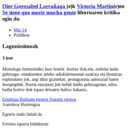
Oier Gorosabel Larrañaga
(e)k
Victoria Martín
(r)en
Se tiene que morir mucha gente
liburuaren kritika
egin du
Mai 14
Publikoa
Lagunissimoak
3 izar
Monologo humoristiko luze honek -horixe dok-eta, nobelia bailo
gehixago- emakumien arteko adiskidetasunan aurkixa eta ifrentzua
esploratzen jok, argi illun guztiekin, protagonista antisozial baten
ikuspegittik. Barria etaratzen jok behiñ baiño gehixagotan, ados,
baiña horixe dok topau detsaten balixo bakarra.
Erantzun
Bultzatu egoera
Atsegin egoera
Aurrekoa
Hurrengoa
Egoera ondo bidali da
Errorea egoera bidaltzean