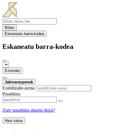
Bilatu
Eskaneatu barra-kodea
Eskaneatu barra-kodea
Ezeztatu
Jakinarazpenak
Erabiltzaile-izena:
Pasahitza:
Zure pasahitza ahaztu duzu?
Hasi saioa