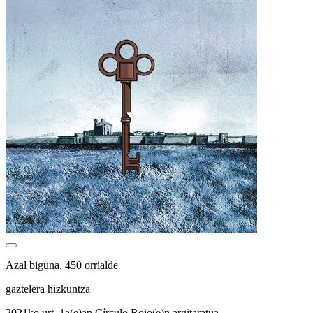
Azal biguna, 450 orrialde
gaztelera hizkuntza
2021ko urt. 1a(e)an Círculo Rojo(e)n argitaratua.