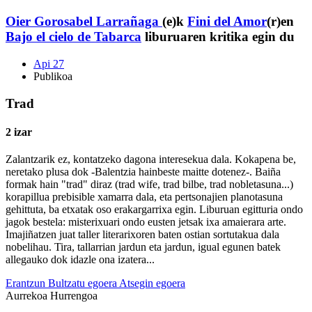
Oier Gorosabel Larrañaga
(e)k
Fini del Amor
(r)en
Bajo el cielo de Tabarca
liburuaren kritika egin du
Api 27
Publikoa
Trad
2 izar
Zalantzarik ez, kontatzeko dagona interesekua dala. Kokapena be,
neretako plusa dok -Balentzia hainbeste maitte dotenez-. Baiña
formak hain "trad" diraz (trad wife, trad bilbe, trad nobletasuna...)
korapillua prebisible xamarra dala, eta pertsonajien planotasuna
gehittuta, ba etxatak oso erakargarrixa egin. Liburuan egitturia ondo
jagok bestela: misterixuari ondo eusten jetsak ixa amaierara arte.
Imajiñatzen juat taller literarixoren baten ostian sortutakua dala
nobelihau. Tira, tallarrian jardun eta jardun, igual egunen batek
allegauko dok idazle ona izatera...
Erantzun
Bultzatu egoera
Atsegin egoera
Aurrekoa
Hurrengoa