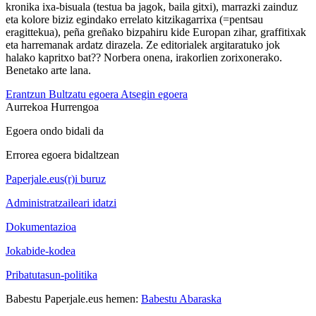
kronika ixa-bisuala (testua ba jagok, baila gitxi), marrazki zainduz
eta kolore biziz egindako errelato kitzikagarrixa (=pentsau
eragittekua), peña greñako bizpahiru kide Europan zihar, graffitixak
eta harremanak ardatz dirazela. Ze editorialek argitaratuko jok
halako kapritxo bat?? Norbera onena, irakorlien zorixonerako.
Benetako arte lana.
Erantzun
Bultzatu egoera
Atsegin egoera
Aurrekoa
Hurrengoa
Egoera ondo bidali da
Errorea egoera bidaltzean
Paperjale.eus(r)i buruz
Administratzaileari idatzi
Dokumentazioa
Jokabide-kodea
Pribatutasun-politika
Babestu Paperjale.eus hemen:
Babestu Abaraska