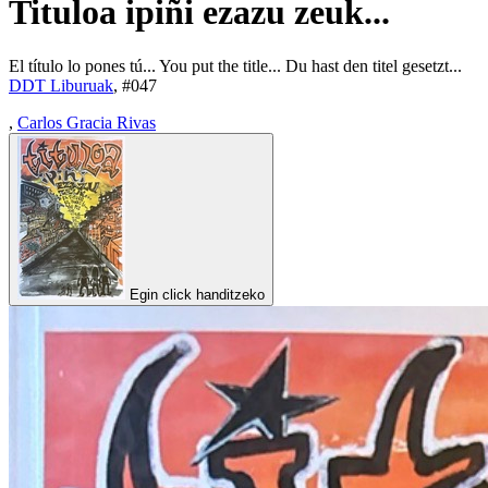
Tituloa ipiñi ezazu zeuk...
El título lo pones tú... You put the title... Du hast den titel gesetzt...
DDT Liburuak
, #
047
,
Carlos Gracia Rivas
Egin click handitzeko