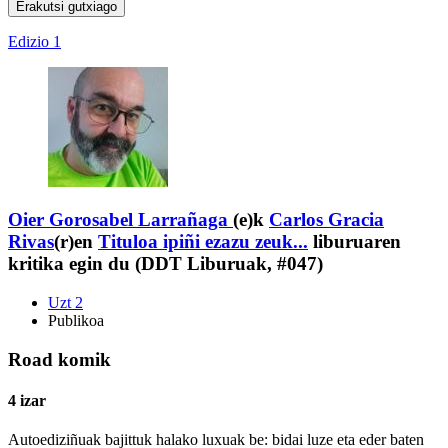
Erakutsi gutxiago
Edizio 1
Oier Gorosabel Larrañaga
(e)k
Carlos Gracia
Rivas
(r)en
Tituloa ipiñi ezazu zeuk...
liburuaren
kritika egin du (DDT Liburuak, #047)
Uzt 2
Publikoa
Road komik
4 izar
Autoediziñuak bajittuk halako luxuak be: bidai luze eta eder baten