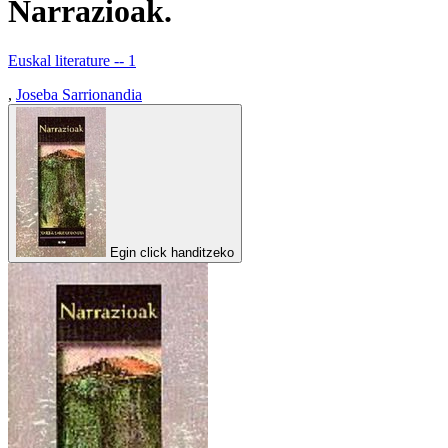
Narrazioak.
Euskal literature -- 1
,
Joseba Sarrionandia
Egin click handitzeko