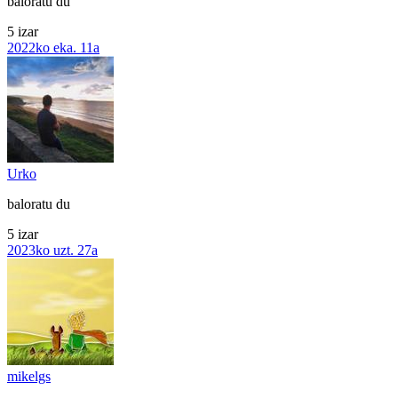
baloratu du
5 izar
2022ko eka. 11a
Urko
baloratu du
5 izar
2023ko uzt. 27a
mikelgs