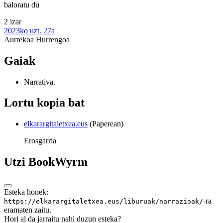
baloratu du
2 izar
2023ko uzt. 27a
Aurrekoa
Hurrengoa
Gaiak
Narrativa.
Lortu kopia bat
elkarargitaletxea.eus
(Paperean)
Erosgarria
Utzi BookWyrm
Esteka honek:
-ra
https://elkarargitaletxea.eus/liburuak/narrazioak/
eramaten zaitu.
Hori al da jarraitu nahi duzun esteka?