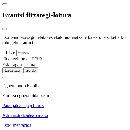
Erantsi fitxategi-lotura
Domeinu ezezagunetako estekak moderatzaile batek onetsi beharko
ditu gehitu aurretik.
URLa:
Fitxategi mota:
Eskuragarritasuna:
Ezeztatu
Gorde
Egoera ondo bidali da
Errorea egoera bidaltzean
Paperjale.eus(r)i buruz
Administratzaileari idatzi
Dokumentazioa