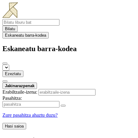
Bilatu
Eskaneatu barra-kodea
Eskaneatu barra-kodea
Ezeztatu
Jakinarazpenak
Erabiltzaile-izena:
Pasahitza:
Zure pasahitza ahaztu duzu?
Hasi saioa