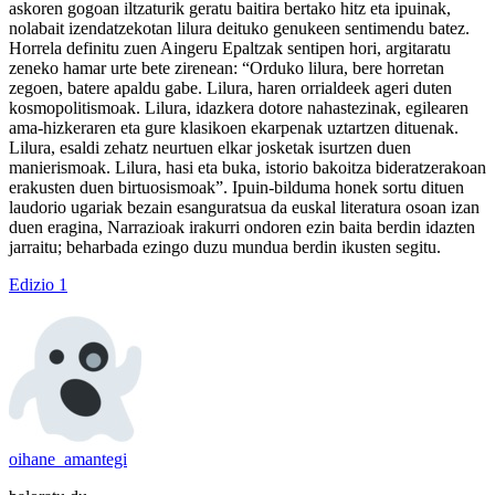
askoren gogoan iltzaturik geratu baitira bertako hitz eta ipuinak,
nolabait izendatzekotan lilura deituko genukeen sentimendu batez.
Horrela definitu zuen Aingeru Epaltzak sentipen hori, argitaratu
zeneko hamar urte bete zirenean: “Orduko lilura, bere horretan
zegoen, batere apaldu gabe. Lilura, haren orrialdeek ageri duten
kosmopolitismoak. Lilura, idazkera dotore nahastezinak, egilearen
ama-hizkeraren eta gure klasikoen ekarpenak uztartzen dituenak.
Lilura, esaldi zehatz neurtuen elkar josketak isurtzen duen
manierismoak. Lilura, hasi eta buka, istorio bakoitza bideratzerakoan
erakusten duen birtuosismoak”. Ipuin-bilduma honek sortu dituen
laudorio ugariak bezain esanguratsua da euskal literatura osoan izan
duen eragina, Narrazioak irakurri ondoren ezin baita berdin idazten
jarraitu; beharbada ezingo duzu mundua berdin ikusten segitu.
Edizio 1
oihane_amantegi