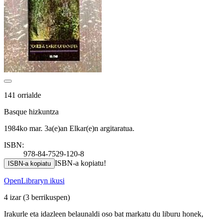
141 orrialde
Basque hizkuntza
1984ko mar. 3a(e)an Elkar(e)n argitaratua.
ISBN:
978-84-7529-120-8
ISBN-a kopiatu!
ISBN-a kopiatu
OpenLibraryn ikusi
4 izar
(3 berrikuspen)
Irakurle eta idazleen belaunaldi oso bat markatu du liburu honek,