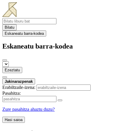
Bilatu
Eskaneatu barra-kodea
Eskaneatu barra-kodea
Ezeztatu
Jakinarazpenak
Erabiltzaile-izena:
Pasahitza:
Zure pasahitza ahaztu duzu?
Hasi saioa