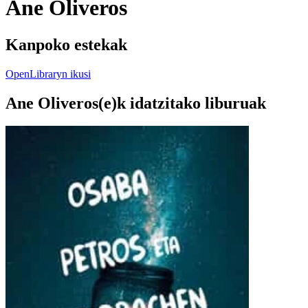
Ane Oliveros
Kanpoko estekak
OpenLibraryn ikusi
Ane Oliveros(e)k idatzitako liburuak