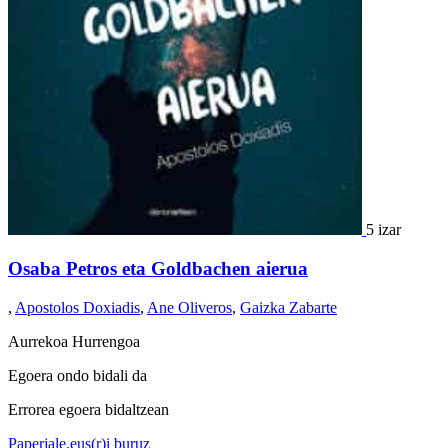
5 izar
Osaba Petros eta Goldbachen aierua
,
Apostolos Doxiadis
,
Ane Oliveros
,
Gaizka Zabarte
Aurrekoa
Hurrengoa
Egoera ondo bidali da
Errorea egoera bidaltzean
Paperjale.eus(r)i buruz