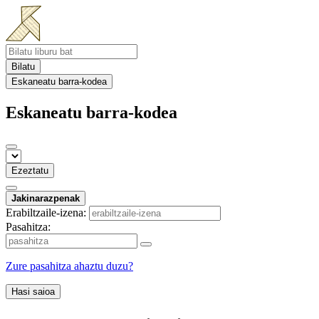
Bilatu
Eskaneatu barra-kodea
Eskaneatu barra-kodea
Ezeztatu
Jakinarazpenak
Erabiltzaile-izena:
Pasahitza:
Zure pasahitza ahaztu duzu?
Hasi saioa