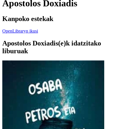
Apostolos Doxiadis
Kanpoko estekak
OpenLibraryn ikusi
Apostolos Doxiadis(e)k idatzitako
liburuak