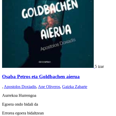
5 izar
Osaba Petros eta Goldbachen aierua
,
Apostolos Doxiadis
,
Ane Oliveros
,
Gaizka Zabarte
Aurrekoa
Hurrengoa
Egoera ondo bidali da
Errorea egoera bidaltzean